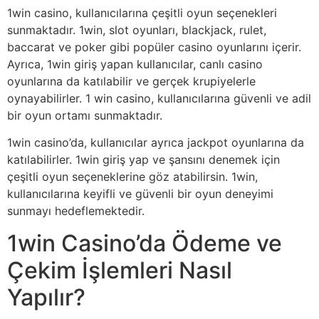
1win casino, kullanıcılarına çeşitli oyun seçenekleri
sunmaktadır. 1win, slot oyunları, blackjack, rulet,
baccarat ve poker gibi popüler casino oyunlarını içerir.
Ayrıca, 1win giriş yapan kullanıcılar, canlı casino
oyunlarına da katılabilir ve gerçek krupiyelerle
oynayabilirler. 1 win casino, kullanıcılarına güvenli ve adil
bir oyun ortamı sunmaktadır.
1win casino’da, kullanıcılar ayrıca jackpot oyunlarına da
katılabilirler. 1win giriş yap ve şansını denemek için
çeşitli oyun seçeneklerine göz atabilirsin. 1win,
kullanıcılarına keyifli ve güvenli bir oyun deneyimi
sunmayı hedeflemektedir.
1win Casino’da Ödeme ve
Çekim İşlemleri Nasıl
Yapılır?