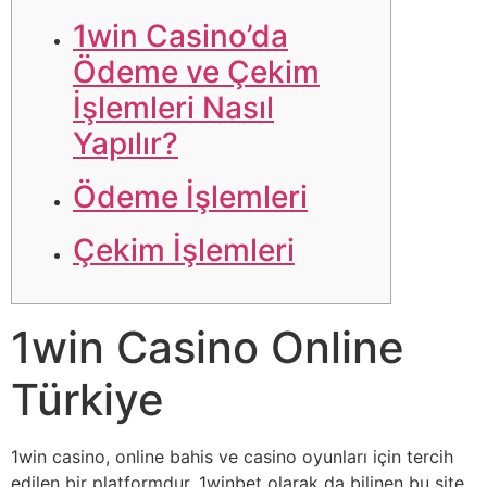
1win Casino’da
Ödeme ve Çekim
İşlemleri Nasıl
Yapılır?
Ödeme İşlemleri
Çekim İşlemleri
1win Casino Online
Türkiye
1win casino, online bahis ve casino oyunları için tercih
edilen bir platformdur. 1winbet olarak da bilinen bu site,