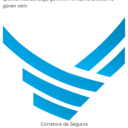
güven verir.
Corretora de Seguros