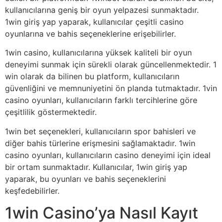
kullanıcılarına geniş bir oyun yelpazesi sunmaktadır.
1win giriş yap yaparak, kullanıcılar çeşitli casino
oyunlarına ve bahis seçeneklerine erişebilirler.
1win casino, kullanıcılarına yüksek kaliteli bir oyun
deneyimi sunmak için sürekli olarak güncellenmektedir. 1
win olarak da bilinen bu platform, kullanıcıların
güvenliğini ve memnuniyetini ön planda tutmaktadır. 1vin
casino oyunları, kullanıcıların farklı tercihlerine göre
çeşitlilik göstermektedir.
1win bet seçenekleri, kullanıcıların spor bahisleri ve
diğer bahis türlerine erişmesini sağlamaktadır. 1win
casino oyunları, kullanıcıların casino deneyimi için ideal
bir ortam sunmaktadır. Kullanıcılar, 1win giriş yap
yaparak, bu oyunları ve bahis seçeneklerini
keşfedebilirler.
1win Casino’ya Nasıl Kayıt