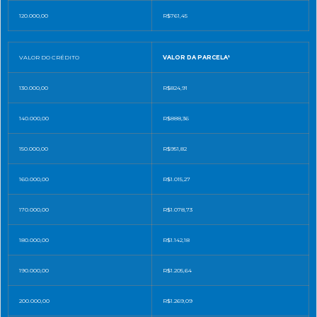
120.000,00
R$761,45
VALOR DO CRÉDITO
VALOR DA PARCELA¹
130.000,00
R$824,91
140.000,00
R$888,36
150.000,00
R$951,82
160.000,00
R$1.015,27
170.000,00
R$1.078,73
180.000,00
R$1.142,18
190.000,00
R$1.205,64
200.000,00
R$1.269,09