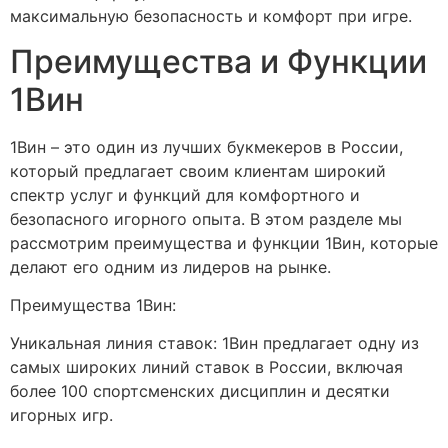
максимальную безопасность и комфорт при игре.
Преимущества и Функции
1Вин
1Вин – это один из лучших букмекеров в России,
который предлагает своим клиентам широкий
спектр услуг и функций для комфортного и
безопасного игорного опыта. В этом разделе мы
рассмотрим преимущества и функции 1Вин, которые
делают его одним из лидеров на рынке.
Преимущества 1Вин:
Уникальная линия ставок: 1Вин предлагает одну из
самых широких линий ставок в России, включая
более 100 спортсменских дисциплин и десятки
игорных игр.