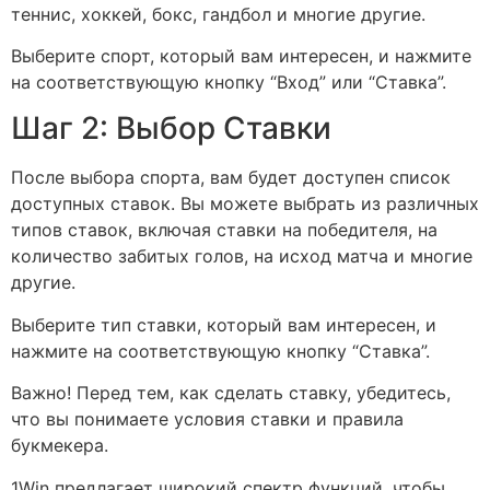
теннис, хоккей, бокс, гандбол и многие другие.
Выберите спорт, который вам интересен, и нажмите
на соответствующую кнопку “Вход” или “Ставка”.
Шаг 2: Выбор Ставки
После выбора спорта, вам будет доступен список
доступных ставок. Вы можете выбрать из различных
типов ставок, включая ставки на победителя, на
количество забитых голов, на исход матча и многие
другие.
Выберите тип ставки, который вам интересен, и
нажмите на соответствующую кнопку “Ставка”.
Важно! Перед тем, как сделать ставку, убедитесь,
что вы понимаете условия ставки и правила
букмекера.
1Win предлагает широкий спектр функций, чтобы