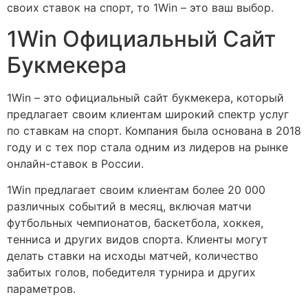
своих ставок на спорт, то 1Win – это ваш выбор.
1Win Официальный Сайт
Букмекера
1Win – это официальный сайт букмекера, который
предлагает своим клиентам широкий спектр услуг
по ставкам на спорт. Компания была основана в 2018
году и с тех пор стала одним из лидеров на рынке
онлайн-ставок в России.
1Win предлагает своим клиентам более 20 000
различных событий в месяц, включая матчи
футбольных чемпионатов, баскетбола, хоккея,
тенниса и других видов спорта. Клиенты могут
делать ставки на исходы матчей, количество
забитых голов, победителя турнира и других
параметров.