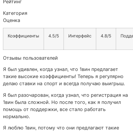
Рейтинг
Категория
Оценка
Коэффициенты
4.5/5
Интерфейс
4.8/5
Подд
Отзывы пользователей
Я был удивлен, когда узнал, что 1вин предлагает
такие высокие коэффициенты! Теперь я регулярно
делаю ставки на спорт и всегда получаю выигрыш.
Я был разочарован, когда узнал, что регистрация на
1вин была сложной. Но после того, как я получил
помощь от поддержки, все стало работать
нормально.
Я люблю 1вин, потому что они предлагают такие