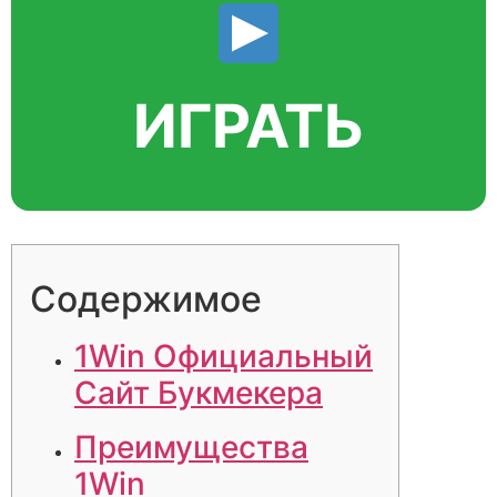
ИГРАТЬ
Содержимое
1Win Официальный
Сайт Букмекера
Преимущества
1Win