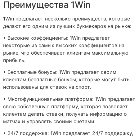
Преимущества 1Win
1Win предлагает несколько преимуществ, которые
делают его одним из лучших букмекеров на рынке:
• Высокие коэффициенты: 1Win предлагает
некоторые из самых высоких коэффициентов на
рынке, что обеспечивает клиентам максимальную
прибыль.
• Бесплатные бонусы: 1Win предлагает своим
клиентам бесплатные бонусы, которые могут быть
использованы для ставок на спорт.
• Многофункциональная платформа: 1Win предлагает
свою собственную платформу, которая позволяет
клиентам делать ставки, получать информацию о
матчах и управлять своими счетами.
• 24/7 поддержка: 1Win предлагает 24/7 поддержку,