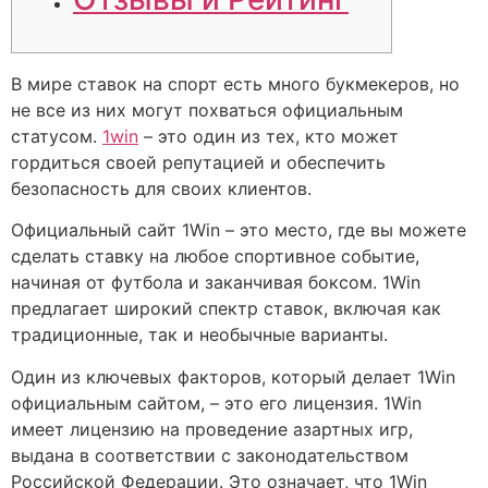
В мире ставок на спорт есть много букмекеров, но
не все из них могут похваться официальным
статусом.
1win
– это один из тех, кто может
гордиться своей репутацией и обеспечить
безопасность для своих клиентов.
Официальный сайт 1Win – это место, где вы можете
сделать ставку на любое спортивное событие,
начиная от футбола и заканчивая боксом. 1Win
предлагает широкий спектр ставок, включая как
традиционные, так и необычные варианты.
Один из ключевых факторов, который делает 1Win
официальным сайтом, – это его лицензия. 1Win
имеет лицензию на проведение азартных игр,
выдана в соответствии с законодательством
Российской Федерации. Это означает, что 1Win