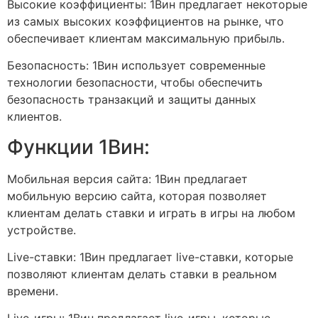
Высокие коэффициенты: 1Вин предлагает некоторые
из самых высоких коэффициентов на рынке, что
обеспечивает клиентам максимальную прибыль.
Безопасность: 1Вин использует современные
технологии безопасности, чтобы обеспечить
безопасность транзакций и защиты данных
клиентов.
Функции 1Вин:
Мобильная версия сайта: 1Вин предлагает
мобильную версию сайта, которая позволяет
клиентам делать ставки и играть в игры на любом
устройстве.
Live-ставки: 1Вин предлагает live-ставки, которые
позволяют клиентам делать ставки в реальном
времени.