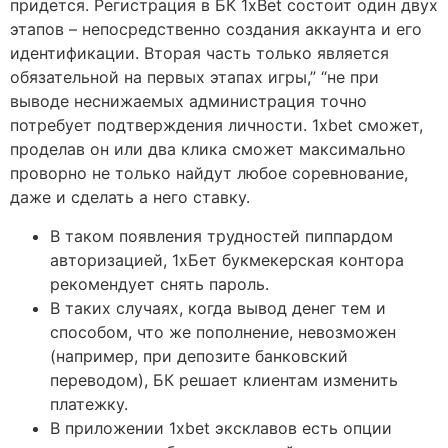
придется. Регистрация в БК 1xBet состоит один двух
этапов – непосредственно создания аккаунта и его
идентификации. Вторая часть только является
обязательной на первых этапах игры,” “не при
выводе неснижаемых администрация точно
потребует подтверждения личности. 1xbet сможет,
проделав он или два клика сможет максимально
проворно не только найдут любое соревнование,
даже и сделать а него ставку.
В таком появления трудностей пиппардом
авторизацией, 1хБет букмекерская контора
рекомендует снять пароль.
В таких случаях, когда вывод денег тем и
способом, что же пополнение, невозможен
(например, при депозите банковский
переводом), БК решает клиентам изменить
платежку.
В приложении 1xbet эксклавов есть опции