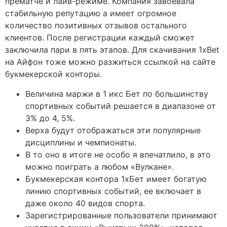
прематче и лайв-режиме. Компания завоевала
стабильную репутацию а имеет огромное
количество позитивных отзывов остального
клиентов. После регистрации каждый сможет
заключила пари в пять этапов. Для скачивания 1xBet
на Айфон тоже можно разжиться ссылкой на сайте
букмекерской конторы.
Величина маржи в 1 икс Бет по большинству
спортивных событий решается в диапазоне от
3% до 4, 5%.
Верха будут отображаться эти популярные
дисциплины и чемпионаты.
В то оно в итоге не особо я впечатлило, в это
можно поиграть а любом «Вулкане».
Букмекерская контора 1xБет имеет богатую
линию спортивных событий, ее включает в
даже около 40 видов спорта.
Зарегистрированные пользователи принимают