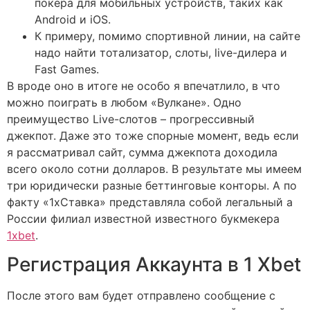
покера для мобильных устройств, таких как
Android и iOS.
К примеру, помимо спортивной линии, на сайте
надо найти тотализатор, слоты, live-дилера и
Fast Games.
В вроде оно в итоге не особо я впечатлило, в что
можно поиграть в любом «Вулкане». Одно
преимущество Live-слотов – прогрессивный
джекпот. Даже это тоже спорные момент, ведь если
я рассматривал сайт, сумма джекпота доходила
всего около сотни долларов. В результате мы имеем
три юридически разные беттинговые конторы. А по
факту «1хСтавка» представляла собой легальный а
России филиал известной известного букмекера
1xbet
.
Регистрация Аккаунта в 1 Xbet
После этого вам будет отправлено сообщение с