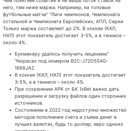
Чем понятнее событие и не выше поток ставок на
него, тем ниже маржа. Например, на топовые
футбольные матчи” “Лиги чемпионов, Чемпионата
остальной и Чемпионата Европейских, АПЛ, Серии
Только маржа составляет до 2%. В хоккее (КХЛ,
НХЛ) этот показатель достигает 3-5%, а в теннисе –
около 4%.
Букмекеру удалось получить лицензию”
“Кюрасао под номером B2C-J72D5S4G-
1668JAZ.
В хоккее (КХЛ, НХЛ) этот показатель достигает
3-5%, а в теннисе – около 4%.
При сохранении APK от БК 1xBet важно дать
разрешение и загрузку файлов один сторонних
источников.
Состоянием в 2022 год недоступно множество
методов пополнения счета и съема денег в
лучших валютах, будь то доллар, евро одноиз
криптовалюты.