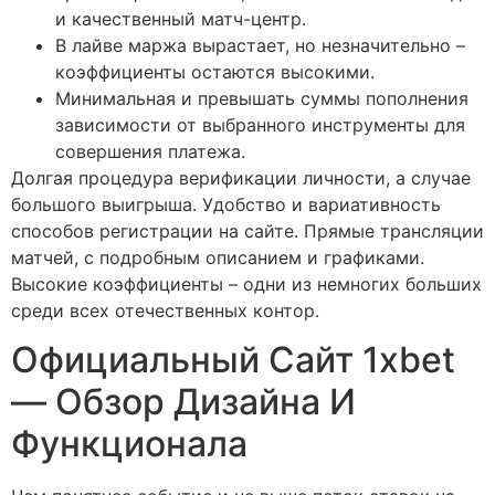
и качественный матч-центр.
В лайве маржа вырастает, но незначительно –
коэффициенты остаются высокими.
Минимальная и превышать суммы пополнения
зависимости от выбранного инструменты для
совершения платежа.
Долгая процедура верификации личности, а случае
большого выигрыша. Удобство и вариативность
способов регистрации на сайте. Прямые трансляции
матчей, с подробным описанием и графиками.
Высокие коэффициенты – одни из немногих больших
среди всех отечественных контор.
Официальный Сайт 1xbet
— Обзор Дизайна И
Функционала