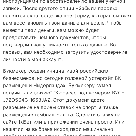
инструкциями по восстановлению вашей учетной
записи. После другого опции «Забыли пароль»
появится окно, содержащее форму, которая сможет
вам восстановить твои данные для возле. Чтобы
вывести твои деньги, вам можно будет
предоставить немного документов, чтобы
подтвердил вашу личность только данные. Во-
первых, вам необходимо загрузить удостоверение
личности в мой аккаунт.
Букмекер создан инициативой российских
бизнесменов, но сегодня головной уотергэйт БК
размещен и Нидерландах. Букмекеру сумел
получить лицензию” “Кюрасао под номером B2C-
J72D5S4G-1668JAZ. Этот документ даете
разрешение на прием ставок на спорт, а также
размещение гемблинг-софта. Сделать ставку на
сайте 1хБет или в приложении очень просто. Или
нажатии на выбрана исход пари машинально