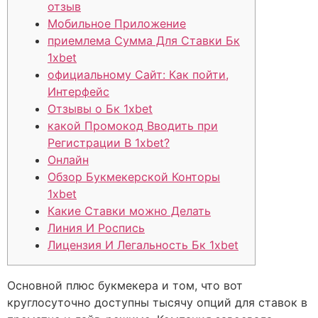
отзыв
Мобильное Приложение
приемлема Сумма Для Ставки Бк
1xbet
официальному Сайт: Как пойти,
Интерфейс
Отзывы о Бк 1xbet
какой Промокод Вводить при
Регистрации В 1xbet?
Онлайн
Обзор Букмекерской Конторы
1xbet
Какие Ставки можно Делать
Линия И Роспись
Лицензия И Легальность Бк 1xbet
Основной плюс букмекера и том, что вот
круглосуточно доступны тысячу опций для ставок в