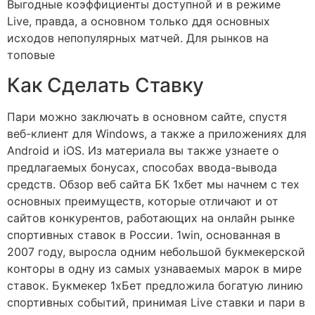
Выгодные коэффициенты доступной и в режиме
Live, правда, а основном только ддя основных
исходов непопулярных матчей. Для рынков на
топовые
Как Сделать Ставку
Пари можно заключать в основном сайте, спустя
веб-клиент для Windows, а также а приложениях для
Android и iOS. Из материала вы также узнаете о
предлагаемых бонусах, способах ввода-вывода
средств. Обзор веб сайта БК 1хбет мы начнем с тех
основных преимуществ, которые отличают и от
сайтов конкурентов, работающих на онлайн рынке
спортивных ставок в России. 1win, основанная в
2007 году, выросла одним небольшой букмекерской
конторы в одну из самых узнаваемых марок в мире
ставок. Букмекер 1хБет предложила богатую линию
спортивных событий, принимая Live ставки и пари в