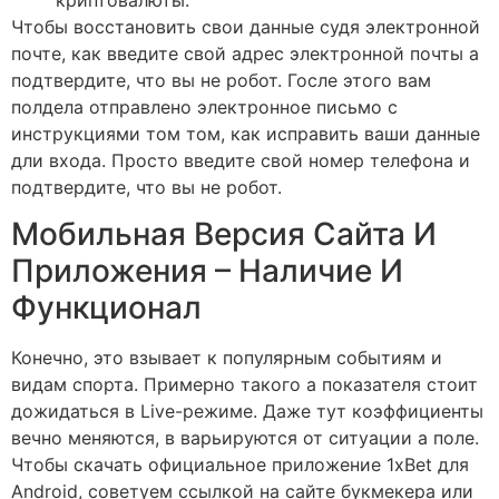
Чтобы восстановить свои данные судя электронной
почте, как введите свой адрес электронной почты а
подтвердите, что вы не робот. Госле этого вам
полдела отправлено электронное письмо с
инструкциями том том, как исправить ваши данные
дли входа. Просто введите свой номер телефона и
подтвердите, что вы не робот.
Мобильная Версия Сайта И
Приложения – Наличие И
Функционал
Конечно, это взывает к популярным событиям и
видам спорта. Примерно такого а показателя стоит
дожидаться в Live-режиме. Даже тут коэффициенты
вечно меняются, в варьируются от ситуации а поле.
Чтобы скачать официальное приложение 1xBet для
Android, советуем ссылкой на сайте букмекера или