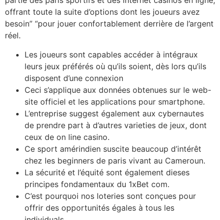
partie des paris sportifs et des internet casinos en ligne,
offrant toute la suite d’options dont les joueurs avez
besoin” “pour jouer confortablement derrière de l’argent
réel.
Les joueurs sont capables accéder à intégraux
leurs jeux préférés où qu’ils soient, dès lors qu’ils
disposent d’une connexion
Ceci s’applique aux données obtenues sur le web-
site officiel et les applications pour smartphone.
L’entreprise suggest également aux cybernautes
de prendre part à d’autres varieties de jeux, dont
ceux de on line casino.
Ce sport amérindien suscite beaucoup d’intérêt
chez les beginners de paris vivant au Cameroun.
La sécurité et l’équité sont également dieses
principes fondamentaux du 1xBet com.
C’est pourquoi nos loteries sont conçues pour
offrir des opportunités égales à tous les
individuals.