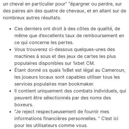
un cheval en particulier pour” “épargner ou perdre, sur
des paires ain des quatre de chevaux, et en allant sur de
nombreux autres résultats.
Ces derniers ont droit à des côtes de qualité, de
même que d’excellents taux de remboursement en
ce qui concerne les pertes.
Vous trouverez ci-dessous quelques-unes des
machines à sous et des jeux de cartes les plus
populaires disponibles sur 1xbet CM.
Étant donné os quais 1xBet est légal au Cameroun,
les joueurs locaux sont capables utiliser tous les
services populaires man bookmaker.
Il contient uniquement des combats individuels, qui
peuvent être sélectionnés par des noms des
boxeurs.
“Je reject respectueusement de fournir mes
informations financières personnelles. ” C’est ici
pour les utilisateurs comme vous.