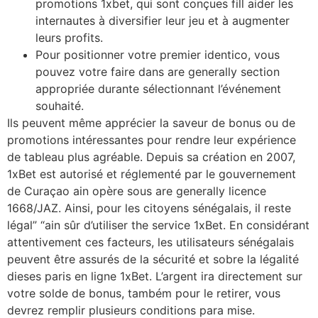
promotions 1xbet, qui sont conçues fill aider les
internautes à diversifier leur jeu et à augmenter
leurs profits.
Pour positionner votre premier identico, vous
pouvez votre faire dans are generally section
appropriée durante sélectionnant l’événement
souhaité.
Ils peuvent même apprécier la saveur de bonus ou de
promotions intéressantes pour rendre leur expérience
de tableau plus agréable. Depuis sa création en 2007,
1xBet est autorisé et réglementé par le gouvernement
de Curaçao ain opère sous are generally licence
1668/JAZ. Ainsi, pour les citoyens sénégalais, il reste
légal” “ain sûr d’utiliser the service 1xBet. En considérant
attentivement ces facteurs, les utilisateurs sénégalais
peuvent être assurés de la sécurité et sobre la légalité
dieses paris en ligne 1xBet. L’argent ira directement sur
votre solde de bonus, também pour le retirer, vous
devrez remplir plusieurs conditions para mise.