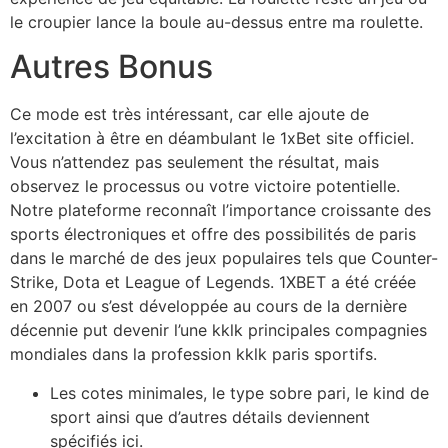
le croupier lance la boule au-dessus entre ma roulette.
Autres Bonus
Ce mode est très intéressant, car elle ajoute de
l’excitation à être en déambulant le 1xBet site officiel.
Vous n’attendez pas seulement the résultat, mais
observez le processus ou votre victoire potentielle.
Notre plateforme reconnaît l’importance croissante des
sports électroniques et offre des possibilités de paris
dans le marché de des jeux populaires tels que Counter-
Strike, Dota et League of Legends. 1XBET a été créée
en 2007 ou s’est développée au cours de la dernière
décennie put devenir l’une kklk principales compagnies
mondiales dans la profession kklk paris sportifs.
Les cotes minimales, le type sobre pari, le kind de
sport ainsi que d’autres détails deviennent
spécifiés ici.