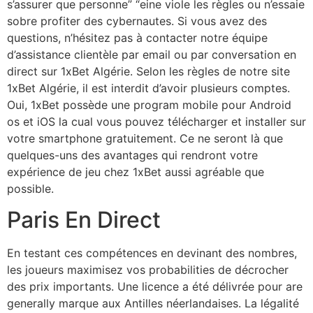
s’assurer que personne” “eine viole les règles ou n’essaie
sobre profiter des cybernautes. Si vous avez des
questions, n’hésitez pas à contacter notre équipe
d’assistance clientèle par email ou par conversation en
direct sur 1xBet Algérie. Selon les règles de notre site
1xBet Algérie, il est interdit d’avoir plusieurs comptes.
Oui, 1xBet possède une program mobile pour Android
os et iOS la cual vous pouvez télécharger et installer sur
votre smartphone gratuitement. Ce ne seront là que
quelques-uns des avantages qui rendront votre
expérience de jeu chez 1xBet aussi agréable que
possible.
Paris En Direct
En testant ces compétences en devinant des nombres,
les joueurs maximisez vos probabilities de décrocher
des prix importants. Une licence a été délivrée pour are
generally marque aux Antilles néerlandaises. La légalité