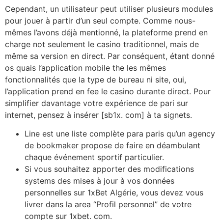
Cependant, un utilisateur peut utiliser plusieurs modules
pour jouer à partir d’un seul compte. Comme nous-
mêmes l’avons déjà mentionné, la plateforme prend en
charge not seulement le casino traditionnel, mais de
même sa version en direct. Par conséquent, étant donné
os quais l’application mobile the les mêmes
fonctionnalités que la type de bureau ni site, oui,
l’application prend en fee le casino durante direct. Pour
simplifier davantage votre expérience de pari sur
internet, pensez à insérer [sb1x. com] à ta signets.
Line est une liste complète para paris qu’un agency
de bookmaker propose de faire en déambulant
chaque événement sportif particulier.
Si vous souhaitez apporter des modifications
systems des mises à jour à vos données
personnelles sur 1xBet Algérie, vous devez vous
livrer dans la area “Profil personnel” de votre
compte sur 1xbet. com.