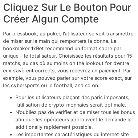
Cliquez Sur Le Bouton Pour
Créer Algun Compte
Par pressbook, au poker, l’utilisateur se voit transmettre
de miser sur la main qui remportera la donne. Le
bookmaker 1xBet recommend un format sobre pari
unique – le totalisateur. Choisissez les résultats pour 15
matchs, au cas où au moins on the lookout for d’entre
eux s’avèrent corrects, vous recevrez un paiement. Par
exemple, vous pouvez parier sur votre score exact, sur
les cybersports ou le football, and so on.
Pour les utilisateurs plaçant des paris imposants,
l’utilisation de crypto-monnaies serait optimale.
N’oubliez pas de vérifier et de miser tous les bonus
afin que les opérateurs approuvent le demande le
additionally rapidement possible.
Les importantes caractéristiques du internet site