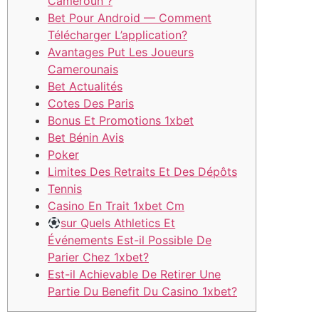
Cameroun ?
Bet Pour Android — Comment
Télécharger L’application?
Avantages Put Les Joueurs
Camerounais
Bet Actualités
Cotes Des Paris
Bonus Et Promotions 1xbet
Bet Bénin Avis
Poker
Limites Des Retraits Et Des Dépôts
Tennis
Casino En Trait 1xbet Cm
sur Quels Athletics Et
Événements Est-il Possible De
Parier Chez 1xbet?
Est-il Achievable De Retirer Une
Partie Du Benefit Du Casino 1xbet?