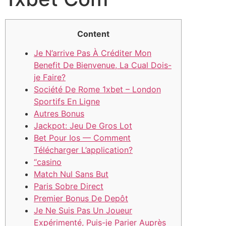
Content
Je N’arrive Pas À Créditer Mon
Benefit De Bienvenue, La Cual Dois-
je Faire?
Société De Rome 1xbet – London
Sportifs En Ligne
Autres Bonus
Jackpot: Jeu De Gros Lot
Bet Pour Ios — Comment
Télécharger L’application?
“casino
Match Nul Sans But
Paris Sobre Direct
Premier Bonus De Depôt
Je Ne Suis Pas Un Joueur
Expérimenté, Puis-je Parier Auprès