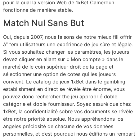
pour la cual la version Web de 1xBet Cameroun
fonctionne de manière stable.
Match Nul Sans But
Oui, depuis 2007, nous faisons de notre mieux fill offrir
à” “em utilisateurs une expérience de jeu sûre et légale.
Si vous souhaitez changer les paramètres, les joueurs
devez cliquer en allant sur « Mon compte » dans le
marché de le coin supérieur droit de la page et
sélectionner une option de cotes qui les joueurs
convient. Le catalog de jeux 1xBet dans le gambling
establishment en direct se révèle être énorme, vous
pouvez donc rechercher the jeu approprié doble
catégorie et doble fournisseur. Soyez assuré que chez
1xBet, la confidentialité sobre vos documents se révèle
être notre priorité absolue. Nous appréhendons los
angeles préciosité de chacune de vos données
personnelles, et c’est pourquoi nous édifions un rempart