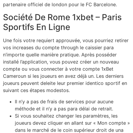
partenaire officiel de london pour le FC Barcelone.
Société De Rome 1xbet – Paris
Sportifs En Ligne
Une fois votre requiert approuvée, vous pourriez retirer
vos increases du compte through le caissier para
n’importe quelle manière pratique. Après posséder
installé l’application, vous pouvez créer un nouveau
compte ou vous connecter à votre compte 1xBet
Cameroun si les joueurs en avez déjà un. Les derniers
joueurs peuvent deleite leur premier identico sportif en
suivant ces étapes modestos.
Il n’y a pas de frais de services pour aucune
méthode et il n’y a pas para délai de retrait.
Si vous souhaitez changer les paramètres, les
joueurs devez cliquer en allant sur « Mon compte »
dans le marché de le coin supérieur droit de una