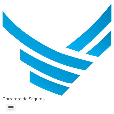
Corretora de Seguros