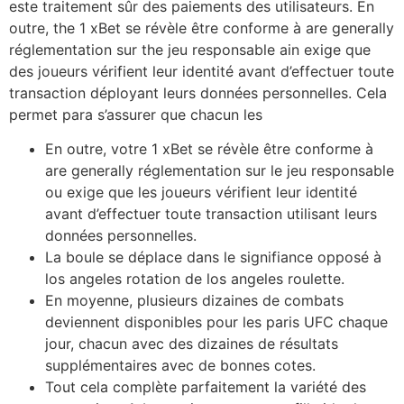
este traitement sûr des paiements des utilisateurs. En
outre, the 1 xBet se révèle être conforme à are generally
réglementation sur the jeu responsable ain exige que
des joueurs vérifient leur identité avant d’effectuer toute
transaction déployant leurs données personnelles. Cela
permet para s’assurer que chacun les
En outre, votre 1 xBet se révèle être conforme à
are generally réglementation sur le jeu responsable
ou exige que les joueurs vérifient leur identité
avant d’effectuer toute transaction utilisant leurs
données personnelles.
La boule se déplace dans le signifiance opposé à
los angeles rotation de los angeles roulette.
En moyenne, plusieurs dizaines de combats
deviennent disponibles pour les paris UFC chaque
jour, chacun avec des dizaines de résultats
supplémentaires avec de bonnes cotes.
Tout cela complète parfaitement la variété des