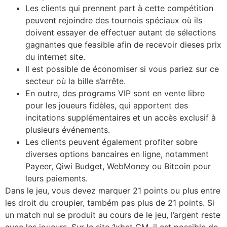
Les clients qui prennent part à cette compétition
peuvent rejoindre des tournois spéciaux où ils
doivent essayer de effectuer autant de sélections
gagnantes que feasible afin de recevoir dieses prix
du internet site.
Il est possible de économiser si vous pariez sur ce
secteur où la bille s’arrête.
En outre, des programs VIP sont en vente libre
pour les joueurs fidèles, qui apportent des
incitations supplémentaires et un accès exclusif à
plusieurs événements.
Les clients peuvent également profiter sobre
diverses options bancaires en ligne, notamment
Payeer, Qiwi Budget, WebMoney ou Bitcoin pour
leurs paiements.
Dans le jeu, vous devez marquer 21 points ou plus entre
les droit du croupier, também pas plus de 21 points. Si
un match nul se produit au cours de le jeu, l’argent reste