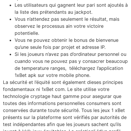
Les utilisateurs qui gagnent leur pari sont ajoutés à
la liste des prétendants au jackpot.
Vous n’attendez pas seulement le résultat, mais
observez le processus ain votre victoire
potentielle.
Vous ne pouvez obtenir le bonus de bienvenue
qu’une seule fois par projet et adresse IP.
Si les joueurs n’avez pas d’ordinateur personnel ou
cuando vous ne pouvez pas y consacrer beaucoup
de temperature ranges, téléchargez l’application
1xBet apk sur votre mobile phone.
La sécurité et l’équité sont également dieses principes
fondamentaux ni 1xBet com. Le site utilise votre
technologie cryptage haut gamme pour asegurar que
toutes des informations personnelles consumers sont
conservées durante toute sécurité. Tous les jeux 1 xBet
présents sur la plateforme sont vérifiés par autorités de
test indépendantes afin que les joueurs sachent qu’ils