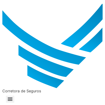
Corretora de Seguros