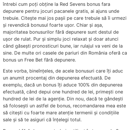
întrebi cum poți obține la Red Sevens bonus fara
depunere pentru jocuri pacanele gratis, ai ajuns unde
trebuie. Citește mai jos pașii pe care trebuie să îi urmezi
și revendică bonusul foarte ușor. Chiar și așa,
majoritatea bonusurilor fără depunere sunt destul de
ușor de rulat. Pur și simplu joci relaxat și doar atunci
când găsești pronosticuri bune, iar rulajul va veni de la
sine. De multe ori casele de pariuri din România oferă ca
bonus un Free Bet fără depunere.
Este vorba, bineînțeles, de acele bonusuri care îți aduc
un anumit procentaj din depunerea efectuată. De
exemplu, dacă un bonus îți aduce 100% din depunerea
efectuată, când depui one hundred de lei, primești one
hundred de lei de la agenție. Din nou, dacă te gândești
să folosești un astfel de bonus, recomandarea mea este
să citești cu foarte mare atenție termenii și condițiile
sale și să te asiguri că înțelegi totul.