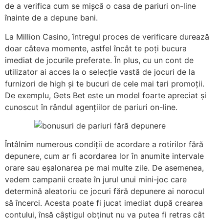
de a verifica cum se mișcă o casa de pariuri on-line
înainte de a depune bani.
La Million Casino, întregul proces de verificare durează
doar câteva momente, astfel încât te poți bucura
imediat de jocurile preferate. În plus, cu un cont de
utilizator ai acces la o selecție vastă de jocuri de la
furnizori de high și te bucuri de cele mai tari promoții.
De exemplu, Gets Bet este un model foarte apreciat și
cunoscut în rândul agențiilor de pariuri on-line.
Întâlnim numerous condiții de acordare a rotirilor fără
depunere, cum ar fi acordarea lor în anumite intervale
orare sau eșalonarea pe mai multe zile. De asemenea,
vedem campanii create în jurul unui mini-joc care
determină aleatoriu ce jocuri fără depunere ai norocul
să încerci. Acesta poate fi jucat imediat după crearea
contului, însă câștigul obținut nu va putea fi retras cât