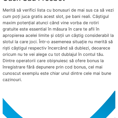
Merită să verifici lista cu bonusuri de mai sus ca să vezi
cum poți juca gratis acest slot, pe bani reali. Câștigul
maxim potențial atunci când vine vorba de rotiri
gratuite este essential în măsura în care te afli în
apropierea acelei limite și obții un câștig considerabil la
slotul la care joci. Într-o asemenea situație nu merită să
riști câștigul respectiv încercând să dublezi, deoarece
oricum nu te vei alege cu tot dublajul în contul tău.
Dintre operatorii care obișnuiesc să ofere bonus la
înregistrare fără depunere prin cod bonus, cel mai
cunoscut exemplu este chiar unul dintre cele mai bune
cazinouri.