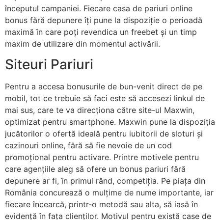
începutul campaniei. Fiecare casa de pariuri online
bonus fără depunere îți pune la dispoziție o perioadă
maximă în care poți revendica un freebet și un timp
maxim de utilizare din momentul activării.
Siteuri Pariuri
Pentru a accesa bonusurile de bun-venit direct de pe
mobil, tot ce trebuie să faci este să accesezi linkul de
mai sus, care te va direcționa către site-ul Maxwin,
optimizat pentru smartphone. Maxwin pune la dispoziția
jucătorilor o ofertă ideală pentru iubitorii de sloturi și
cazinouri online, fără să fie nevoie de un cod
promoțional pentru activare. Printre motivele pentru
care agențiile aleg să ofere un bonus pariuri fără
depunere ar fi, în primul rând, competiția. Pe piața din
România concurează o mulțime de nume importante, iar
fiecare încearcă, printr-o metodă sau alta, să iasă în
evidență în fața clienților. Motivul pentru există case de