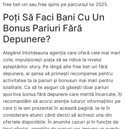
free bet-uri sau free spins pe parcursul lui 2025.
Poți Să Faci Bani Cu Un
Bonus Pariuri Fără
Depunere?
Alegând întotdeauna agenția care oferă cele mai mari
cote, impulsionezi piața să se ridice la nivelul
așteptărilor story. Pe lângă alte free bet-uri fără
depunere, ai șansa să primești recompense pentru
activitatea ta la pariuri și bonusuri mai mari pentru
loialitate. Ca să te asiguri că găsești doar pariuri
sportive bonus fără depunere care merită încercate, îți
recomandăm să acorzi atenție tuturor informațiilor pe
care ți le-am prezentat în această pagină. Ia-le în
considerare atunci când decizi să activezi una din
ofertele disponibile. În anumite cazuri și în funcție de
tipul ofertei, agențiile de pariuri vor impune un număr