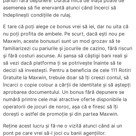
pariuri fără depunere. Durata mică de viață poate de
asemenea să fie enervantă atunci când încerci să
îndeplinești condițiile de rulaj.
E tare că poți alege ce bonus vrei să iei, dar nu uita că
nu poți profita de ambele. Pe scurt, dacă ești nou pe
Maxwin, aceste bonusuri sunt un mod grozav să te
familiarizezi cu pariurile și jocurile de cazino, fără riscuri
și fără costuri ascunse. Ai șansa să câștigi bani reali și
să vezi dacă platforma ți se potrivește înainte să te
decizi să investești. Pentru a beneficia de cele 111 Rotiri
Gratuite la Maxwin, trebuie doar să îți creezi contul, să
încarci o copie colour a cărții de identitate și să aștepți
aprobarea documentului. Un bonus fără depunere se
numără printre cele mai atractive oferte disponibile la
operatorii de jocuri de noroc, așa că e firesc să îți
dorești o astfel de promoție și din partea Maxwin.
Reține acest lucru și fă-ne o vizită atunci când ai un
pont pe care vrei să-l joci cu banii agențiilor.