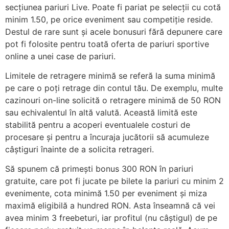
secțiunea pariuri Live. Poate fi pariat pe selecții cu cotă
minim 1.50, pe orice eveniment sau competiție reside.
Destul de rare sunt și acele bonusuri fără depunere care
pot fi folosite pentru toată oferta de pariuri sportive
online a unei case de pariuri.
Limitele de retragere minimă se referă la suma minimă
pe care o poți retrage din contul tău. De exemplu, multe
cazinouri on-line solicită o retragere minimă de 50 RON
sau echivalentul în altă valută. Această limită este
stabilită pentru a acoperi eventualele costuri de
procesare și pentru a încuraja jucătorii să acumuleze
câștiguri înainte de a solicita retrageri.
Să spunem că primești bonus 300 RON în pariuri
gratuite, care pot fi jucate pe bilete la pariuri cu minim 2
evenimente, cota minimă 1.50 per eveniment și miza
maximă eligibilă a hundred RON. Asta înseamnă că vei
avea minim 3 freebeturi, iar profitul (nu câștigul) de pe