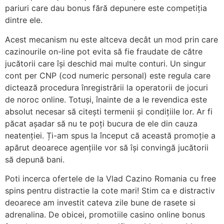
pariuri care dau bonus fără depunere este competiția
dintre ele.
Acest mecanism nu este altceva decât un mod prin care
cazinourile on-line pot evita să fie fraudate de către
jucătorii care își deschid mai multe conturi. Un singur
cont per CNP (cod numeric personal) este regula care
dictează procedura înregistrării la operatorii de jocuri
de noroc online. Totuși, înainte de a le revendica este
absolut necesar să citești termenii și condițiile lor. Ar fi
păcat așadar să nu te poți bucura de ele din cauza
neatenției. Ți-am spus la început că această promoție a
apărut deoarece agențiile vor să își convingă jucătorii
să depună bani.
Poti incerca ofertele de la Vlad Cazino Romania cu free
spins pentru distractie la cote mari! Stim ca e distractiv
deoarece am investit cateva zile bune de rasete si
adrenalina. De obicei, promotiile casino online bonus