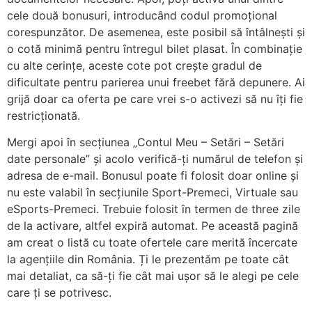
cele două bonusuri, introducând codul promoțional
corespunzător. De asemenea, este posibil să întâlnești și
o cotă minimă pentru întregul bilet plasat. În combinație
cu alte cerințe, aceste cote pot crește gradul de
dificultate pentru parierea unui freebet fără depunere. Ai
grijă doar ca oferta pe care vrei s-o activezi să nu îți fie
restricționată.
Mergi apoi în secțiunea „Contul Meu – Setări – Setări
date personale” și acolo verifică-ți numărul de telefon și
adresa de e-mail. Bonusul poate fi folosit doar online și
nu este valabil în secțiunile Sport-Premeci, Virtuale sau
eSports-Premeci. Trebuie folosit în termen de three zile
de la activare, altfel expiră automat. Pe această pagină
am creat o listă cu toate ofertele care merită încercate
la agențiile din România. Ți le prezentăm pe toate cât
mai detaliat, ca să-ți fie cât mai ușor să le alegi pe cele
care ți se potrivesc.