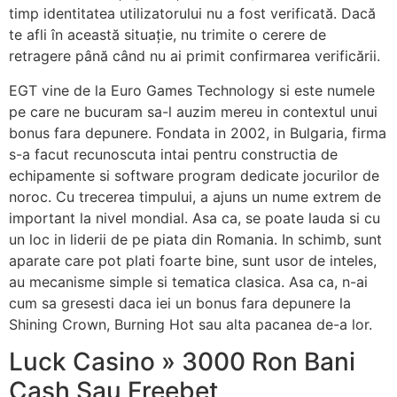
timp identitatea utilizatorului nu a fost verificată. Dacă
te afli în această situație, nu trimite o cerere de
retragere până când nu ai primit confirmarea verificării.
EGT vine de la Euro Games Technology si este numele
pe care ne bucuram sa-l auzim mereu in contextul unui
bonus fara depunere. Fondata in 2002, in Bulgaria, firma
s-a facut recunoscuta intai pentru constructia de
echipamente si software program dedicate jocurilor de
noroc. Cu trecerea timpului, a ajuns un nume extrem de
important la nivel mondial. Asa ca, se poate lauda si cu
un loc in liderii de pe piata din Romania. In schimb, sunt
aparate care pot plati foarte bine, sunt usor de inteles,
au mecanisme simple si tematica clasica. Asa ca, n-ai
cum sa gresesti daca iei un bonus fara depunere la
Shining Crown, Burning Hot sau alta pacanea de-a lor.
Luck Casino » 3000 Ron Bani
Cash Sau Freebet