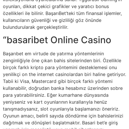
oyunları, dikkat çekici grafikler ve yaratıcı bonus
özellikleri ile bilinir. BaşarıBet’teki tüm finansal işlemler,
kullanıcıların güvenliği ve gizliliği göz önünde
bulundurularak gerçekleştirilir.
“basaribet Online Casino
Başarıbet em virtude de yatırma yöntemlerinin
zenginliğiyle öne çıkan bahis sitelerinden biri. Özellikle
birçok farklı kripto para yöntemini desteklemesi onu
yenilikçi on the internet casinolardan biri haline getiriyor.
Tabii ki Visa, Mastercard gibi birçok farklı yöntemi
kullanabilir, doğrudan banka hesabınız üzerinden sobre
para yatırabilirsiniz. Eğer kumarhane dünyasında
yeniyseniz ve kart oyunlarının kurallarıyla henüz
tanışmadıysanız, slot oyunlarıyla başlamanızı öneririz.
Oyunun amacı, belirli sayıda döndürme için bahislerinizi
dağıtmak ve dönüşleri başlatmaktır. Basari bet’e giriş