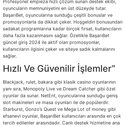
Profesyonel empieza hızlı çözüm sunan destek ekibi,
oyuncuların memnuniyetini en üst düzeyde tutar.
BaşarıBet, oyuncularına sunduğu çeşitli bonuslar ve
promosyonlarla da dikkat çeker. Hoşgeldin bonusundan
sadakat programlarına kadar birçok fırsat, kullanıcıların
daha fazla kazanmasını sağlar. Özellikle BaşarıBet
güncel giriş 2024 ile aktif olan promosyonlar,
kullanıcıların ilgisini çeker ve siteye sadık kalmalarını
sağlar.
Hızlı Ve Güvenilir İşlemler”
Blackjack, rulet, bakara gibi klasik casino oyunlarının
yanı sıra, Monopoly Live ve Dream Catcher gibi özel
oyunlar da sunar. NetEnt, oyuncularına sunduğu geniş
slot makineleri ve masa oyunları ile de popülerdir.
Starburst, Gonzo’s Quest ve Mega Lot of money gibi
efsanevi oyunlar, BaşarıBet kullanıcıları arasında en çok
tercih edilenler arasındadır. Canlı destek hizmetine ana