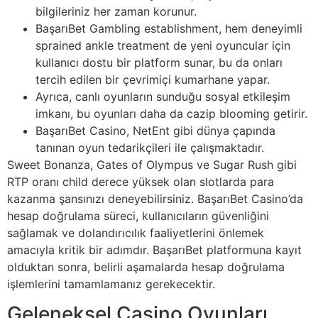
bilgileriniz her zaman korunur.
BaşarıBet Gambling establishment, hem deneyimli
sprained ankle treatment de yeni oyuncular için
kullanıcı dostu bir platform sunar, bu da onları
tercih edilen bir çevrimiçi kumarhane yapar.
Ayrıca, canlı oyunların sunduğu sosyal etkileşim
imkanı, bu oyunları daha da cazip blooming getirir.
BaşarıBet Casino, NetEnt gibi dünya çapında
tanınan oyun tedarikçileri ile çalışmaktadır.
Sweet Bonanza, Gates of Olympus ve Sugar Rush gibi
RTP oranı child derece yüksek olan slotlarda para
kazanma şansınızı deneyebilirsiniz. BaşarıBet Casino’da
hesap doğrulama süreci, kullanıcıların güvenliğini
sağlamak ve dolandırıcılık faaliyetlerini önlemek
amacıyla kritik bir adımdır. BaşarıBet platformuna kayıt
olduktan sonra, belirli aşamalarda hesap doğrulama
işlemlerini tamamlamanız gerekecektir.
Geleneksel Casino Oyunları