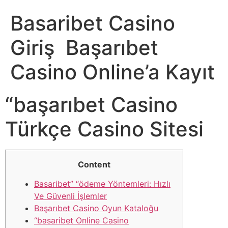
Basaribet Casino
Giriş ️ Başarıbet
Casino Online’a Kayıt
“başarıbet Casino ️
Türkçe Casino Sitesi
Content
Basaribet” “ödeme Yöntemleri: Hızlı
Ve Güvenli İşlemler
Başarıbet Casino Oyun Kataloğu
“basaribet Online Casino