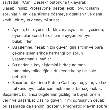
sayfadaki “Canlı Destek” butonuna tıklayarak
ulaşabilirsiniz. Profesyonel destek ekibi, oyuncuların
sorunlarını en kısa sürede çözmeye odaklanır ve daha
keyifli bir oyun deneyimi sunar.
Ayrıca, her oyunun farklı varyasyonları sayesinde,
oyuncular kendi tercihlerine uygun bir oyun
bulabilirler.
Bu işlemler, hesabınızın güvenliğini artırır ve para
çekme işlemlerinde herhangi bir sorun
yaşamamanızı sağlar.
Bu nedenle kayıt işlemini birkaç adımda
tamamlayabileceğiniz düzeyde kolay bir hale
getirdik.
Basaribet üzerinde Rate n Cash oyunu, yarış ve hız
tutkunu oyuncular için mükemmel bir seçenektir.
BaşarıBet, kullanıcı bilgilerinin gizliliğine büyük önem
verir ve BaşarıBet Casino güvenilir mi sorusunun cevabı
bu aşamada da kendini gösterir. Pragmatic Play’in sobre