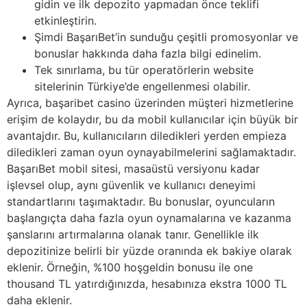
gidin ve ilk depozito yapmadan önce teklifi
etkinleştirin.
Şimdi BaşarıBet’in sunduğu çeşitli promosyonlar ve
bonuslar hakkında daha fazla bilgi edinelim.
Tek sınırlama, bu tür operatörlerin website
sitelerinin Türkiye’de engellenmesi olabilir.
Ayrıca, başaribet casino üzerinden müşteri hizmetlerine
erişim de kolaydır, bu da mobil kullanıcılar için büyük bir
avantajdır. Bu, kullanıcıların diledikleri yerden empieza
diledikleri zaman oyun oynayabilmelerini sağlamaktadır.
BaşarıBet mobil sitesi, masaüstü versiyonu kadar
işlevsel olup, aynı güvenlik ve kullanıcı deneyimi
standartlarını taşımaktadır. Bu bonuslar, oyuncuların
başlangıçta daha fazla oyun oynamalarına ve kazanma
şanslarını artırmalarına olanak tanır. Genellikle ilk
depozitinize belirli bir yüzde oranında ek bakiye olarak
eklenir. Örneğin, %100 hoşgeldin bonusu ile one
thousand TL yatırdığınızda, hesabınıza ekstra 1000 TL
daha eklenir.