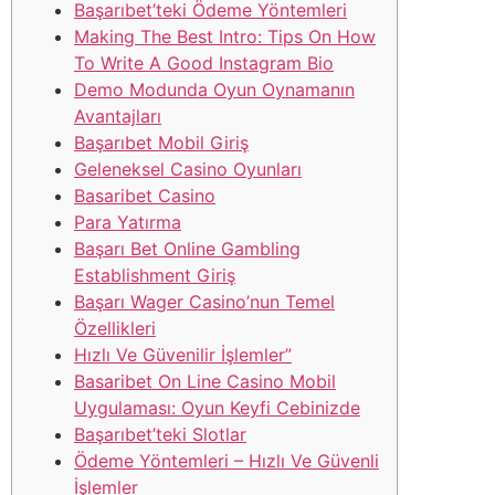
Başarıbet’teki Ödeme Yöntemleri
Making The Best Intro: Tips On How
To Write A Good Instagram Bio
Demo Modunda Oyun Oynamanın
Avantajları
Başarıbet Mobil Giriş
Geleneksel Casino Oyunları
Basaribet Casino
Para Yatırma
Başarı Bet Online Gambling
Establishment Giriş
Başarı Wager Casino’nun Temel
Özellikleri
Hızlı Ve Güvenilir İşlemler”
Basaribet On Line Casino Mobil
Uygulaması: Oyun Keyfi Cebinizde
Başarıbet’teki Slotlar
Ödeme Yöntemleri – Hızlı Ve Güvenli
İşlemler