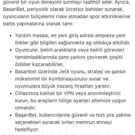
güvenli bir oyun deneyimi sunmayı taahhüt eder. Ayrıca,
BasariBet, periyodik olarak ücretsiz bahisler sunarak,
oyuncuların bütçelerini riske atmadan spor etkinliklerine
bahis yapmalarına olanak tanır.
Yardım masası, en yeni giriş adresi empieza yeni
linkler gibi bilgileri sağlamakta ag oldukça etkilidir.
Oyuncular, belirli aralıklarla veya belirli görevleri
tamamladıklarında şans çarkını çevirerek çeşitli
ödüller kazanabilirler.
Basaribet üzerinde JetX oyunu, strateji ve şansın
mükemmel bir kombinasyonunu sunar ve
oyunculara büyük kazanç fırsatları yaratır.
Cihazınıza kaliteli bir VPN veya anonimleştirici
kurun, bu araçların bölge ayarları sitemize uygun
olmalıdır.
BaşarıBet, kullanıcılarına güvenli ve hızlı pra çekme
seçenekleri sunarak onları memnun etmeyi
hedefliyor.