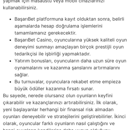
yapmak için masaüstü veya mobil cihazlarınızı
kullanabilirsiniz.
BaşarıBet platformuna kayıt olduktan sonra, belirli
aşamalarda hesap doğrulama işlemlerini
tamamlamanız gerekecektir.
BaşarıBet Casino, oyuncularına yüksek kaliteli oyun
deneyimi sunmayı amaçlayan birçok prestijli oyun
tedarikçisi ile işbirliği yapmaktadır.
Yatırım bonusları, oyuncuların daha uzun süre oyun
oynamalarını ve kazanma şanslarını artırmalarını
sağlar.
Bu turnuvalar, oyunculara rekabet etme empieza
büyük ödüller kazanma fırsatı sunar.
Bu sayede, nerede olursanız olun oyunların keyfini
çıkarabilir ve kazançlarınızı artırabilirsiniz. İlk olarak,
yeni başlayanlar herhangi bir finansal risk almadan
oyunları deneyebilir ve stratejilerini geliştirebilirler. İkinci
olarak, oyuncular farklı oyunların nasıl çalıştığını ve