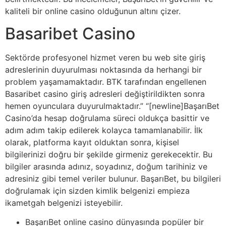
kaliteli bir online casino olduğunun altını çizer.
Basaribet Casino
Sektörde profesyonel hizmet veren bu web site giriş
adreslerinin duyurulması noktasında da herhangi bir
problem yaşamamaktadır. BTK tarafından engellenen
Basaribet casino giriş adresleri değiştirildikten sonra
hemen oyunculara duyurulmaktadır.” “[newline]BaşarıBet
Casino’da hesap doğrulama süreci oldukça basittir ve
adım adım takip edilerek kolayca tamamlanabilir. İlk
olarak, platforma kayıt olduktan sonra, kişisel
bilgilerinizi doğru bir şekilde girmeniz gerekecektir. Bu
bilgiler arasında adınız, soyadınız, doğum tarihiniz ve
adresiniz gibi temel veriler bulunur. BaşarıBet, bu bilgileri
doğrulamak için sizden kimlik belgenizi empieza
ikametgah belgenizi isteyebilir.
BaşarıBet online casino dünyasında popüler bir