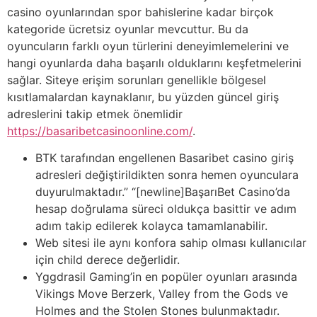
casino oyunlarından spor bahislerine kadar birçok
kategoride ücretsiz oyunlar mevcuttur. Bu da
oyuncuların farklı oyun türlerini deneyimlemelerini ve
hangi oyunlarda daha başarılı olduklarını keşfetmelerini
sağlar. Siteye erişim sorunları genellikle bölgesel
kısıtlamalardan kaynaklanır, bu yüzden güncel giriş
adreslerini takip etmek önemlidir
https://basaribetcasinoonline.com/
.
BTK tarafından engellenen Basaribet casino giriş
adresleri değiştirildikten sonra hemen oyunculara
duyurulmaktadır.” “[newline]BaşarıBet Casino’da
hesap doğrulama süreci oldukça basittir ve adım
adım takip edilerek kolayca tamamlanabilir.
Web sitesi ile aynı konfora sahip olması kullanıcılar
için child derece değerlidir.
Yggdrasil Gaming’in en popüler oyunları arasında
Vikings Move Berzerk, Valley from the Gods ve
Holmes and the Stolen Stones bulunmaktadır.