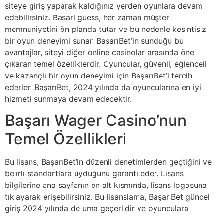
siteye giriş yaparak kaldığınız yerden oyunlara devam
edebilirsiniz. Basari guess, her zaman müşteri
memnuniyetini ön planda tutar ve bu nedenle kesintisiz
bir oyun deneyimi sunar. BaşarıBet’in sunduğu bu
avantajlar, siteyi diğer online casinolar arasında öne
çıkaran temel özelliklerdir. Oyuncular, güvenli, eğlenceli
ve kazançlı bir oyun deneyimi için BaşarıBet’i tercih
ederler. BaşarıBet, 2024 yılında da oyuncularına en iyi
hizmeti sunmaya devam edecektir.
Başarı Wager Casino’nun
Temel Özellikleri
Bu lisans, BaşarıBet’in düzenli denetimlerden geçtiğini ve
belirli standartlara uyduğunu garanti eder. Lisans
bilgilerine ana sayfanın en alt kısmında, lisans logosuna
tıklayarak erişebilirsiniz. Bu lisanslama, BaşarıBet güncel
giriş 2024 yılında de uma geçerlidir ve oyunculara