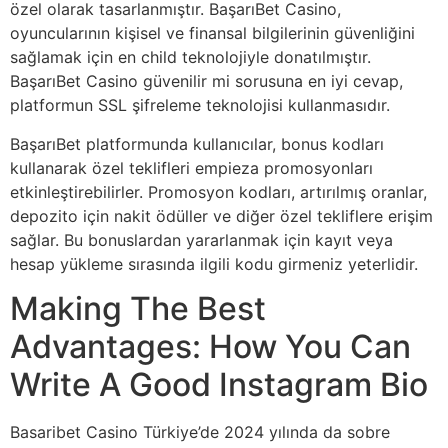
özel olarak tasarlanmıştır. BaşarıBet Casino,
oyuncularının kişisel ve finansal bilgilerinin güvenliğini
sağlamak için en child teknolojiyle donatılmıştır.
BaşarıBet Casino güvenilir mi sorusuna en iyi cevap,
platformun SSL şifreleme teknolojisi kullanmasıdır.
BaşarıBet platformunda kullanıcılar, bonus kodları
kullanarak özel teklifleri empieza promosyonları
etkinleştirebilirler. Promosyon kodları, artırılmış oranlar,
depozito için nakit ödüller ve diğer özel tekliflere erişim
sağlar. Bu bonuslardan yararlanmak için kayıt veya
hesap yükleme sırasında ilgili kodu girmeniz yeterlidir.
Making The Best
Advantages: How You Can
Write A Good Instagram Bio
Basaribet Casino Türkiye’de 2024 yılında da sobre