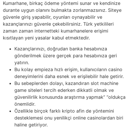
Kumarhane, birkaç ödeme yöntemi sunar ve kendinize
durante uygun olanını bulmakta zorlanmazsınız. Siteye
güvenle giriş yapabilir, oyunları oynayabilir ve
kazançlarınızı güvenle çekebilirsiniz. Türk yetkilileri
zaman zaman internetteki kumarhanelere erişimi
kısıtlayan yeni yasalar kabul etmektedir.
Kazançlarınızı, doğrudan banka hesabınıza
gönderilmek üzere gerçek para hesabınıza geri
yatırın.
Bu kolay empieza hızlı erişim, kullanıcıların casino
deneyimlerini daha esnek ve erişilebilir hale getirir.
Bu sebeplerden dolayı, kazandıran slot machine
game siteleri tercih ederken dikkatli olmak ve
güvenilirlik konusunda araştırma yapmak” “oldukça
önemlidir.
Özellikle birçok farklı kripto afin de yöntemini
desteklemesi onu yenilikçi online casinolardan biri
haline getiriyor.