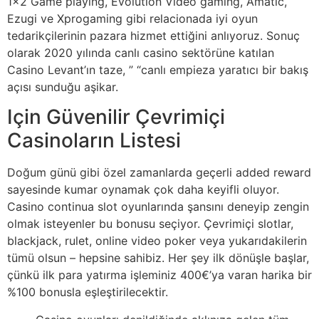
1×2 Game playing, Evolution Video gaming, Amatic,
Ezugi ve Xprogaming gibi relacionada iyi oyun
tedarikçilerinin pazara hizmet ettiğini anlıyoruz. Sonuç
olarak 2020 yılında canlı casino sektörüne katılan
Casino Levant’ın taze, ” “canlı empieza yaratıcı bir bakış
açısı sunduğu aşikar.
Için Güvenilir Çevrimiçi
Casinoların Listesi
Doğum günü gibi özel zamanlarda geçerli added reward
sayesinde kumar oynamak çok daha keyifli oluyor.
Casino continua slot oyunlarında şansını deneyip zengin
olmak isteyenler bu bonusu seçiyor. Çevrimiçi slotlar,
blackjack, rulet, online video poker veya yukarıdakilerin
tümü olsun – hepsine sahibiz. Her şey ilk dönüşle başlar,
çünkü ilk para yatırma işleminiz 400€’ya varan harika bir
%100 bonusla eşleştirilecektir.