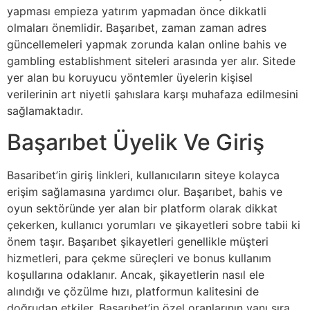
yapması empieza yatırım yapmadan önce dikkatli
olmaları önemlidir. Başarıbet, zaman zaman adres
güncellemeleri yapmak zorunda kalan online bahis ve
gambling establishment siteleri arasında yer alır. Sitede
yer alan bu koruyucu yöntemler üyelerin kişisel
verilerinin art niyetli şahıslara karşı muhafaza edilmesini
sağlamaktadır.
Başarıbet Üyelik Ve Giriş
Basaribet’in giriş linkleri, kullanıcıların siteye kolayca
erişim sağlamasına yardımcı olur. Başarıbet, bahis ve
oyun sektöründe yer alan bir platform olarak dikkat
çekerken, kullanıcı yorumları ve şikayetleri sobre tabii ki
önem taşır. Başarıbet şikayetleri genellikle müşteri
hizmetleri, para çekme süreçleri ve bonus kullanım
koşullarına odaklanır. Ancak, şikayetlerin nasıl ele
alındığı ve çözülme hızı, platformun kalitesini de
doğrudan etkiler. Başarıbet’in özel oranlarının yanı sıra,