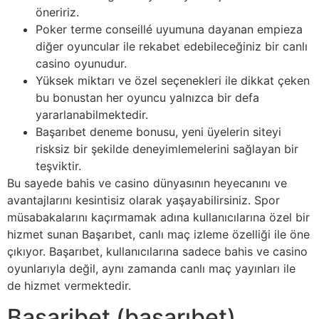
öneririz.
Poker terme conseillé uyumuna dayanan empieza
diğer oyuncular ile rekabet edebileceğiniz bir canlı
casino oyunudur.
Yüksek miktarı ve özel seçenekleri ile dikkat çeken
bu bonustan her oyuncu yalnızca bir defa
yararlanabilmektedir.
Başarıbet deneme bonusu, yeni üyelerin siteyi
risksiz bir şekilde deneyimlemelerini sağlayan bir
teşviktir.
Bu sayede bahis ve casino dünyasının heyecanını ve
avantajlarını kesintisiz olarak yaşayabilirsiniz. Spor
müsabakalarını kaçırmamak adına kullanıcılarına özel bir
hizmet sunan Başarıbet, canlı maç izleme özelliği ile öne
çıkıyor. Başarıbet, kullanıcılarına sadece bahis ve casino
oyunlarıyla değil, aynı zamanda canlı maç yayınları ile
de hizmet vermektedir.
Basaribet (başarıbet)