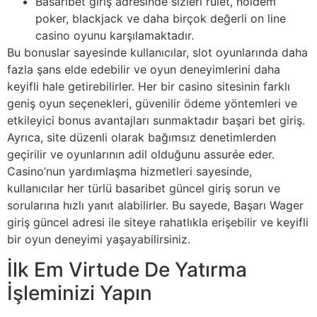
Basaribet giriş adresinde sizleri rulet, holdem
poker, blackjack ve daha birçok değerli on line
casino oyunu karşılamaktadır.
Bu bonuslar sayesinde kullanıcılar, slot oyunlarında daha
fazla şans elde edebilir ve oyun deneyimlerini daha
keyifli hale getirebilirler. Her bir casino sitesinin farklı
geniş oyun seçenekleri, güvenilir ödeme yöntemleri ve
etkileyici bonus avantajları sunmaktadır başari bet giriş.
Ayrıca, site düzenli olarak bağımsız denetimlerden
geçirilir ve oyunlarının adil olduğunu assurée eder.
Casino’nun yardımlaşma hizmetleri sayesinde,
kullanıcılar her türlü basaribet güncel giriş sorun ve
sorularına hızlı yanıt alabilirler. Bu sayede, Başarı Wager
giriş güncel adresi ile siteye rahatlıkla erişebilir ve keyifli
bir oyun deneyimi yaşayabilirsiniz.
İlk Em Virtude De Yatırma
İşleminizi Yapın