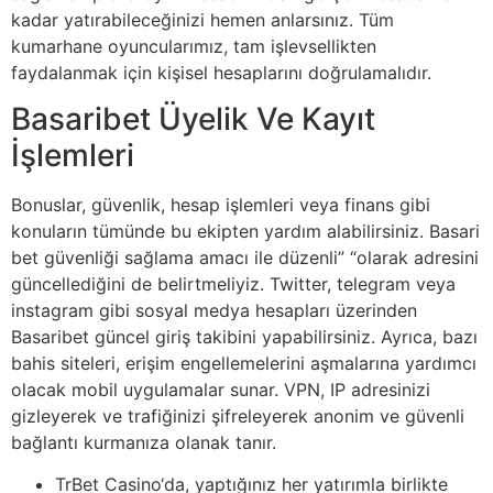
kadar yatırabileceğinizi hemen anlarsınız. Tüm
kumarhane oyuncularımız, tam işlevsellikten
faydalanmak için kişisel hesaplarını doğrulamalıdır.
Basaribet Üyelik Ve Kayıt
İşlemleri
Bonuslar, güvenlik, hesap işlemleri veya finans gibi
konuların tümünde bu ekipten yardım alabilirsiniz. Basari
bet güvenliği sağlama amacı ile düzenli” “olarak adresini
güncellediğini de belirtmeliyiz. Twitter, telegram veya
instagram gibi sosyal medya hesapları üzerinden
Basaribet güncel giriş takibini yapabilirsiniz. Ayrıca, bazı
bahis siteleri, erişim engellemelerini aşmalarına yardımcı
olacak mobil uygulamalar sunar. VPN, IP adresinizi
gizleyerek ve trafiğinizi şifreleyerek anonim ve güvenli
bağlantı kurmanıza olanak tanır.
TrBet Casino‘da, yaptığınız her yatırımla birlikte