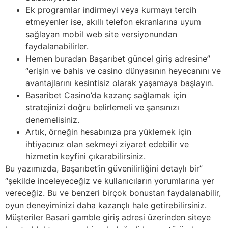
Ek programlar indirmeyi veya kurmayı tercih
etmeyenler ise, akıllı telefon ekranlarına uyum
sağlayan mobil web site versiyonundan
faydalanabilirler.
Hemen buradan Başarıbet güncel giriş adresine”
“erişin ve bahis ve casino dünyasının heyecanını ve
avantajlarını kesintisiz olarak yaşamaya başlayın.
Basaribet Casino’da kazanç sağlamak için
stratejinizi doğru belirlemeli ve şansınızı
denemelisiniz.
Artık, örneğin hesabınıza pra yüklemek için
ihtiyacınız olan sekmeyi ziyaret edebilir ve
hizmetin keyfini çıkarabilirsiniz.
Bu yazımızda, Başarıbet’in güvenilirliğini detaylı bir”
“şekilde inceleyeceğiz ve kullanıcıların yorumlarına yer
vereceğiz. Bu ve benzeri birçok bonustan faydalanabilir,
oyun deneyiminizi daha kazançlı hale getirebilirsiniz.
Müşteriler Basari gamble giriş adresi üzerinden siteye