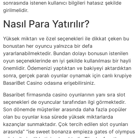
sonrasında istenen kullanıcı bilgileri hatasız şekilde
girilmelidir.
Nasıl Para Yatırılır?
Yüksek miktarı ve özel seçenekleri ile dikkat çeken bu
bonustan her oyuncu yalnızca bir defa
yararlanabilmektedir. Bundan dolayı bonusun istenilen
oyun seçeneklerinde en iyi şekilde kullanılması bir hayli
önemlidir. Ödemenizi yaptıktan ve bakiyeyi aktardıktan
sonra, gerçek paralı oyunlar oynamak için canlı krupiye
BasariBet Casino odasına erişebilirsiniz.
Basaribet firmasında casino oyunlarının yanı sıra slot
seçenekleri de oyuncular tarafından ilgi görmektedir.
Son dönemde müşteriler arasında daha fazla popüler
olan bu oyunlar kısa sürede yüksek miktarlarda
kazançlar sunmaktadır. Çok tercih edilen slot oyunları
arasında” “ise sweet bonanza empieza gates of olympus