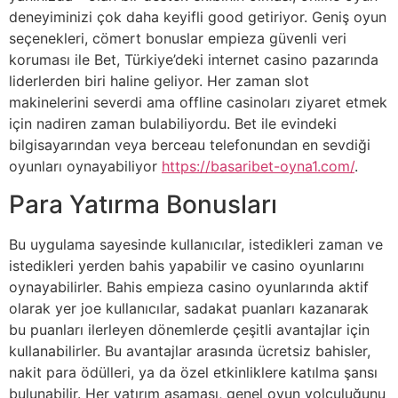
deneyiminizi çok daha keyifli good getiriyor. Geniş oyun
seçenekleri, cömert bonuslar empieza güvenli veri
koruması ile Bet, Türkiye’deki internet casino pazarında
liderlerden biri haline geliyor. Her zaman slot
makinelerini severdi ama offline casinoları ziyaret etmek
için nadiren zaman bulabiliyordu. Bet ile evindeki
bilgisayarından veya berceau telefonundan en sevdiği
oyunları oynayabiliyor
https://basaribet-oyna1.com/
.
Para Yatırma Bonusları
Bu uygulama sayesinde kullanıcılar, istedikleri zaman ve
istedikleri yerden bahis yapabilir ve casino oyunlarını
oynayabilirler. Bahis empieza casino oyunlarında aktif
olarak yer joe kullanıcılar, sadakat puanları kazanarak
bu puanları ilerleyen dönemlerde çeşitli avantajlar için
kullanabilirler. Bu avantajlar arasında ücretsiz bahisler,
nakit para ödülleri, ya da özel etkinliklere katılma şansı
bulunabilir. Her yatırım aşaması, genel oyun yolculuğunu