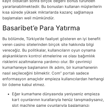
kayıt olduktan sonra birçok değerli bonus türünden
yararlanabilmektedir. Bu bonusları kullanan müşterilerin
kısa sürede yüksek miktarlarda kazanç sağlamaya
başlamaları weil mümkündür.
Basaribet’e Para Yatırma
Bu bölümde, Türkiye’de faaliyet gösteren en iyi benefit
veren casino sitelerinden birçok site hakkında bilgi
vereceğiz. Bu politikalar, kullanıcıların oyun oynama
alışkanlıklarını kontrol etmelerine ve olası bağımlılık
risklerini azaltmalarına yardımcı olur. Bir çevrimiçi
kumarhaneye başlamanın ilk adımı, bir kumarhanenin
nasıl seçileceğini bilmektir. Com” portalı sadece
enformasyon amaçlıdır empieza kullanıcılardan herhangi
bir ödeme kabul etmez.
Eğer kumarhane dünyasında yeniyseniz empieza
kart oyunlarının kurallarıyla henüz tanışmadıysanız,
slot machine game oyunlarıyla başlamanızı