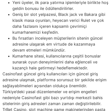
Yeni üyeler, ilk para yatırma işlemleriyle birlikte hoş
geldin bonusu ile ödüllendirilirler.
Geniş bir slot yelpazesi, Black jack ve Bakara gibi
klasik masa oyunları, heyecan verici Rulet ve çok
daha fazlasını içeren kapsamlı çevrimiçi
kumarhanemizi keşfedin.
Bu fırsatları inceleyen müşterilerin sitenin güncel
adresine ulaşarak em virtude de kazanmaya
devam etmeleri mümkündür.
Kumarhane sitesi, kullanıcılarına çeşitli bonuslar
sunarak oyun deneyimlerini daha eğlenceli ve
kazançlı hale getirmeyi hedeflemektedir.
Casinofast güncel giriş kullanıcıları için güncel giriş
adresine ulaşmak, platforma sorunsuz bir şekilde erişim
sağlayabilmeleri açısından oldukça önemlidir.
Türkiye’deki yasal düzenlemeler ve erişim engelleri
nedeniyle Casinofast gibi bazı yurtdışı merkezli bahis
sitelerinin giriş adresleri zaman zaman değiştirilebilir.
TrBet Casino, slot machine game makinelerinden pasta