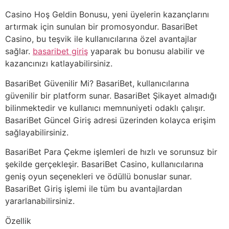
Casino Hoş Geldin Bonusu, yeni üyelerin kazançlarını
artırmak için sunulan bir promosyondur. BasariBet
Casino, bu teşvik ile kullanıcılarına özel avantajlar
sağlar.
basaribet giriş
yaparak bu bonusu alabilir ve
kazancınızı katlayabilirsiniz.
BasariBet Güvenilir Mi? BasariBet, kullanıcılarına
güvenilir bir platform sunar. BasariBet Şikayet almadığı
bilinmektedir ve kullanıcı memnuniyeti odaklı çalışır.
BasariBet Güncel Giriş adresi üzerinden kolayca erişim
sağlayabilirsiniz.
BasariBet Para Çekme işlemleri de hızlı ve sorunsuz bir
şekilde gerçekleşir. BasariBet Casino, kullanıcılarına
geniş oyun seçenekleri ve ödüllü bonuslar sunar.
BasariBet Giriş işlemi ile tüm bu avantajlardan
yararlanabilirsiniz.
Özellik