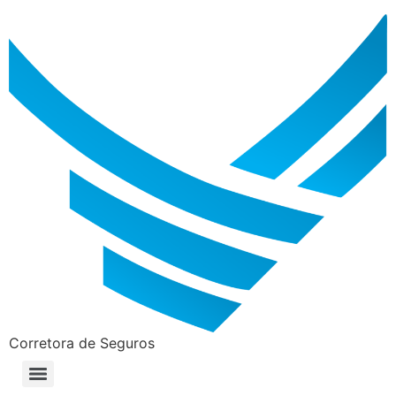
Corretora de Seguros