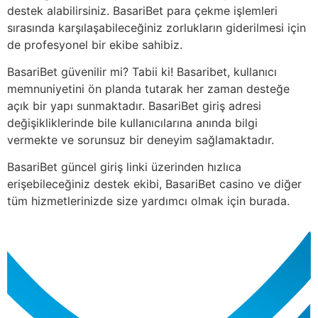
destek alabilirsiniz. BasariBet para çekme işlemleri
sırasında karşılaşabileceğiniz zorlukların giderilmesi için
de profesyonel bir ekibe sahibiz.
BasariBet güvenilir mi? Tabii ki! Basaribet, kullanıcı
memnuniyetini ön planda tutarak her zaman desteğe
açık bir yapı sunmaktadır. BasariBet giriş adresi
değişikliklerinde bile kullanıcılarına anında bilgi
vermekte ve sorunsuz bir deneyim sağlamaktadır.
BasariBet güncel giriş linki üzerinden hızlıca
erişebileceğiniz destek ekibi, BasariBet casino ve diğer
tüm hizmetlerinizde size yardımcı olmak için burada.