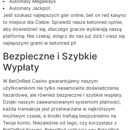
Automaty Megaways
Automaty Jackpot
Jeśli szukasz najlepszych gier online, bet on red kasyno
to miejsce dla Ciebie. Sprawdź nasze betonred opinie,
aby dowiedzieć się, dlaczego gracze wybierają naszą
platformę. Nie czekaj, dołącz do nas już dziś i ciesz się
najlepszymi grami w betonred pl!
Bezpieczne i Szybkie
Wypłaty
W BetOnRed Casino gwarantujemy naszym
użytkownikom nie tylko niesamowite doświadczenia
hazardowe, ale również bezpieczne i szybkie wypłaty.
Dzięki naszym zaawansowanym systemom płatności,
każda transakcja jest przetwarzana w najkrótszym
możliwym czasie, a środki trafiają bezpośrednio na
Twoje konto. Niezależnie od tego, czy korzystasz z
BetOnRed Kasyno, BetonRed aplikacja czy BetonRed