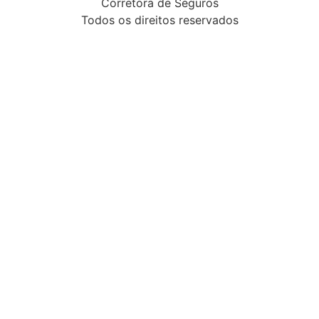
Corretora de Seguros
Todos os direitos reservados