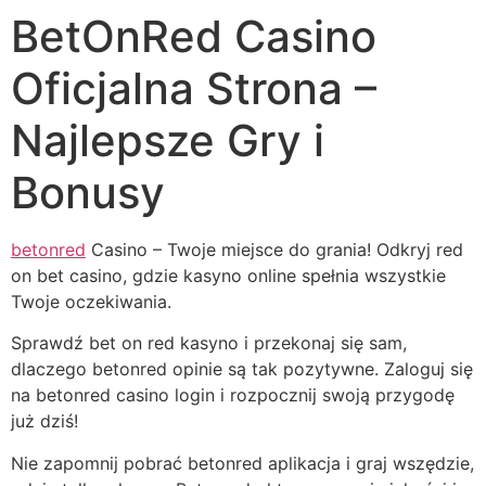
BetOnRed Casino
Oficjalna Strona –
Najlepsze Gry i
Bonusy
betonred
Casino – Twoje miejsce do grania! Odkryj red
on bet casino, gdzie kasyno online spełnia wszystkie
Twoje oczekiwania.
Sprawdź bet on red kasyno i przekonaj się sam,
dlaczego betonred opinie są tak pozytywne. Zaloguj się
na betonred casino login i rozpocznij swoją przygodę
już dziś!
Nie zapomnij pobrać betonred aplikacja i graj wszędzie,