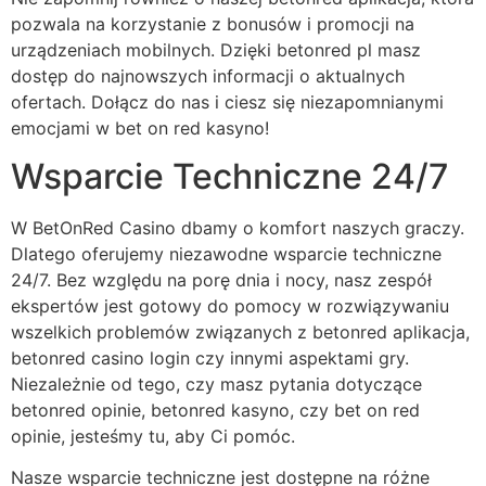
pozwala na korzystanie z bonusów i promocji na
urządzeniach mobilnych. Dzięki betonred pl masz
dostęp do najnowszych informacji o aktualnych
ofertach. Dołącz do nas i ciesz się niezapomnianymi
emocjami w bet on red kasyno!
Wsparcie Techniczne 24/7
W BetOnRed Casino dbamy o komfort naszych graczy.
Dlatego oferujemy niezawodne wsparcie techniczne
24/7. Bez względu na porę dnia i nocy, nasz zespół
ekspertów jest gotowy do pomocy w rozwiązywaniu
wszelkich problemów związanych z betonred aplikacja,
betonred casino login czy innymi aspektami gry.
Niezależnie od tego, czy masz pytania dotyczące
betonred opinie, betonred kasyno, czy bet on red
opinie, jesteśmy tu, aby Ci pomóc.
Nasze wsparcie techniczne jest dostępne na różne