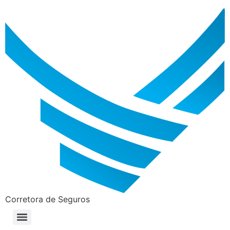
Corretora de Seguros