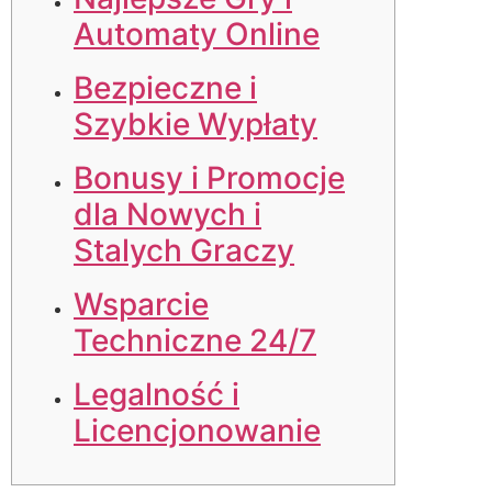
Automaty Online
Bezpieczne i
Szybkie Wypłaty
Bonusy i Promocje
dla Nowych i
Stalych Graczy
Wsparcie
Techniczne 24/7
Legalność i
Licencjonowanie