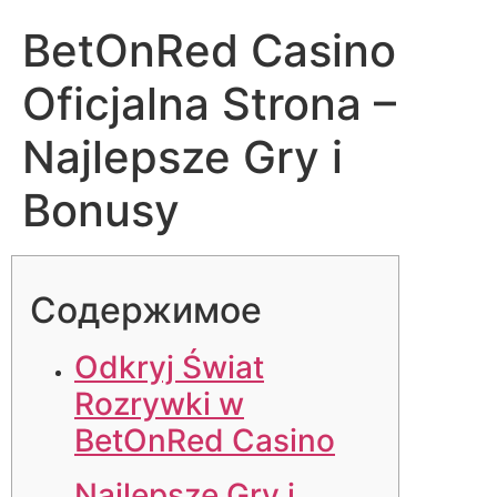
BetOnRed Casino
Oficjalna Strona –
Najlepsze Gry i
Bonusy
Содержимое
Odkryj Świat
Rozrywki w
BetOnRed Casino
Najlepsze Gry i