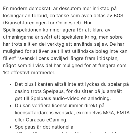
En modern demokrati är dessutom mer inriktad på
lösningar än förbud, en tanke som även delas av BOS
(Branschföreningen för Onlinespel). Hur
Spelinspektionen kommer agera för att klara av
utmaningarna är svårt att spekulera kring, men sobre
har trots allt en del verktyg att använda sej av. De har
mulighed for at även se till att utländska bolag inte kan
få en” “svensk licens beviljad längre fram i tidsplan,
något som till viss del har mulighed for at fungera som
1st effektivt motmedel.
Det plus i kanten alltså inte att lyckas du spelar på
casino trots Spelpaus, för du sitter på ju anmält
get till Spelpaus audio-video en anledning.
Du kan verifiera licensnummer direkt på
licensutfärdarens websida, exempelvis MGA, EMTA
eller Curacao eGaming.
Spelpaus är det nationella