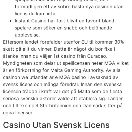
förmodligen ett av sobre bästa nya casinon utan
licens du kan hitta.
Instant Casino har fort blivit en favorit bland
spelare som söker en snabb och belönande
upplevelse.
Eftersom landet forefalder utanför EU tillkommer 30%
skatt på allt du vinner. Detta är något du bör fixa i
åtanke innan du väljer 1st casino från Curacao.
Myndigheten som delar ut spellicensen heter MGA vilket
är en förkortning för Malta Gaming Authority. Av alla
casinon we utlandet är e MGA casino i avsaknad av
svensk licens och många föredrar. Innan den svenska
licensen trädde i kraft var det på Malta som de flesta
seriösa svenska aktörer valde att etablera sig. Länder
och till exempel Storbritannien och Danmark sitter på
egna licenser.
Casino Utan Svensk Licens