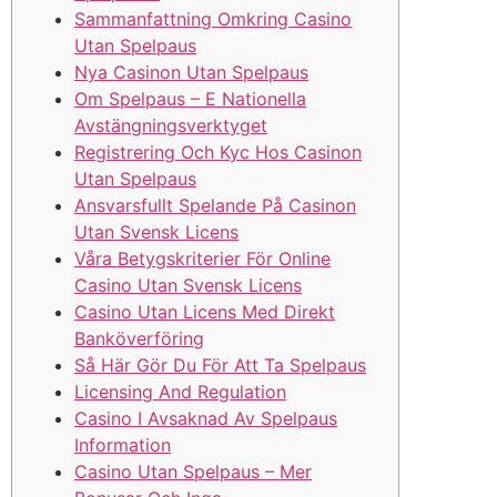
Sammanfattning Omkring Casino
Utan Spelpaus
Nya Casinon Utan Spelpaus
Om Spelpaus – E Nationella
Avstängningsverktyget
Registrering Och Kyc Hos Casinon
Utan Spelpaus
Ansvarsfullt Spelande På Casinon
Utan Svensk Licens
Våra Betygskriterier För Online
Casino Utan Svensk Licens
Casino Utan Licens Med Direkt
Banköverföring
Så Här Gör Du För Att Ta Spelpaus
Licensing And Regulation
Casino I Avsaknad Av Spelpaus
Information
Casino Utan Spelpaus – Mer