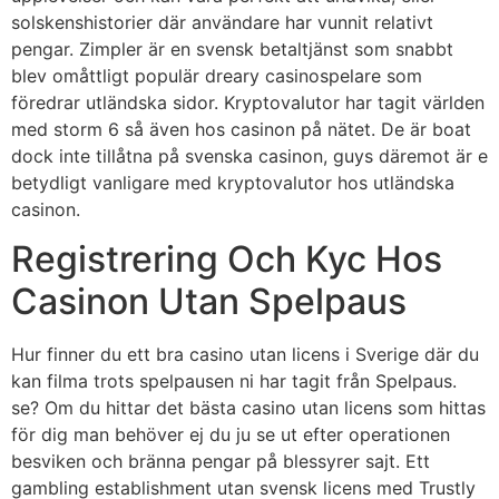
solskenshistorier där användare har vunnit relativt
pengar. Zimpler är en svensk betaltjänst som snabbt
blev omåttligt populär dreary casinospelare som
föredrar utländska sidor. Kryptovalutor har tagit världen
med storm 6 så även hos casinon på nätet. De är boat
dock inte tillåtna på svenska casinon, guys däremot är e
betydligt vanligare med kryptovalutor hos utländska
casinon.
Registrering Och Kyc Hos
Casinon Utan Spelpaus
Hur finner du ett bra casino utan licens i Sverige där du
kan filma trots spelpausen ni har tagit från Spelpaus.
se? Om du hittar det bästa casino utan licens som hittas
för dig man behöver ej du ju se ut efter operationen
besviken och bränna pengar på blessyrer sajt. Ett
gambling establishment utan svensk licens med Trustly