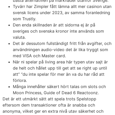
bästa alternativen på marknader utanför Sverige.
Tyvärr har Zimpler fått lämna allt mer casinon utan
svensk licens under 2023, av samma foranledning
som Trustly.
Den enda skillnaden är att sidorna ej är på
sveriges och svenska kronor inte används som
valuta.
Det är dessutom fullständigt fritt från avgifter, och
användningen audio-video det är lika tryggt som
med VISA och Master card.
När ni spelar på living area här typen utav sajt är
de helt och hållet upp till get att se right up until
att” “du inte spelar för mer än va du har råd att
förlora.
Många innehåller säkert hört talas om slots och
Moon Princess, Guide of Dead 6 Reactoonz.
Det är ett utmärkt sätt att spela trots Spelstopp
eftersom dem transaktioner ofta är snabba och
anonyma, vilket ger en extra nivå utav säkerhet och