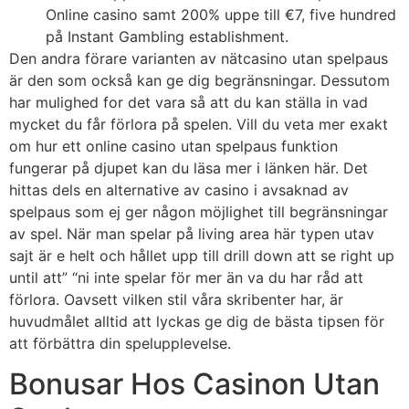
Online casino samt 200% uppe till €7, five hundred
på Instant Gambling establishment.
Den andra förare varianten av nätcasino utan spelpaus
är den som också kan ge dig begränsningar. Dessutom
har mulighed for det vara så att du kan ställa in vad
mycket du får förlora på spelen. Vill du veta mer exakt
om hur ett online casino utan spelpaus funktion
fungerar på djupet kan du läsa mer i länken här. Det
hittas dels en alternative av casino i avsaknad av
spelpaus som ej ger någon möjlighet till begränsningar
av spel. När man spelar på living area här typen utav
sajt är e helt och hållet upp till drill down att se right up
until att” “ni inte spelar för mer än va du har råd att
förlora. Oavsett vilken stil våra skribenter har, är
huvudmålet alltid att lyckas ge dig de bästa tipsen för
att förbättra din spelupplevelse.
Bonusar Hos Casinon Utan