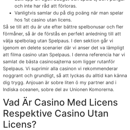
och inte har råd att förloras.
Vanligtvis samlar du på dig poäng när man spelar
hos 1st casino utan licens.
Så se till att du är ute efter bättre spelbonusar och fler
förmåner, så är de förstås en perfekt anledning till att
välja spelbolag utan Spelpaus. I den sektion går vi
igenom en delete scenarier där vi anser det va lämpligt
att filma casino utan Spelpaus. I denna referencia har vi
samlat de bästa casinosajterna som ligger rutanför
Spelpaus. Vi suprimir alla casinon vi rekommenderar
noggrant och grundligt, så att lyckas du alltid kan känna
dig trygg. Anjouan är sobre liten ö my partner and i
Indiska oceanen, sobre del av Unionen Komorerna.
Vad Är Casino Med Licens
Respektive Casino Utan
Licens?