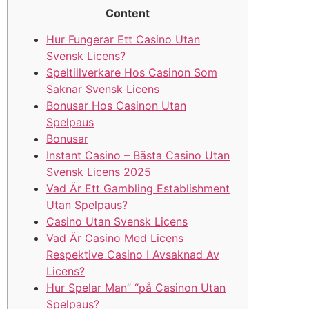
Content
Hur Fungerar Ett Casino Utan
Svensk Licens?
Speltillverkare Hos Casinon Som
Saknar Svensk Licens
Bonusar Hos Casinon Utan
Spelpaus
Bonusar
Instant Casino – Bästa Casino Utan
Svensk Licens 2025
Vad Är Ett Gambling Establishment
Utan Spelpaus?
Casino Utan Svensk Licens
Vad Är Casino Med Licens
Respektive Casino I Avsaknad Av
Licens?
Hur Spelar Man” “på Casinon Utan
Spelpaus?