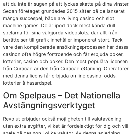
att du inte är sugen på att lyckas skatta på dina vinster.
Sedan företaget grundades 2015 sitter på de lanserat
många succéspel, både are living casino och slot
machine games. De är ipod dock mest kända dull
spelarna för sina välgjorda videoslots, där allt från
berättelser till grafik innehåller imponerat stort. Tack
vare den komplicerade ansökningsprocessen har dessa
casinon ofta högre förtroende och får erbjuda poker,
lotterier, casino och poker. Den mest populära licensen
från Curacao är den från Curacao eGaming. Operatörer
med denna licens får erbjuda on line casino, odds,
lotterier å hasardspel.
Om Spelpaus – Det Nationella
Avstängningsverktyget
Revolut erbjuder också möjligheten till valutaväxling
utan extra avgifter, vilket är fördelaktigt för dig och vill
spela på casinon i olika valutor. Av denna anledning