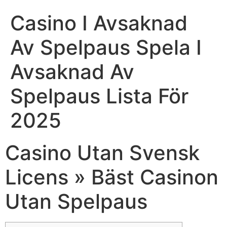
Casino I Avsaknad
Av Spelpaus Spela I
Avsaknad Av
Spelpaus Lista För
2025
Casino Utan Svensk
Licens » Bäst Casinon
Utan Spelpaus