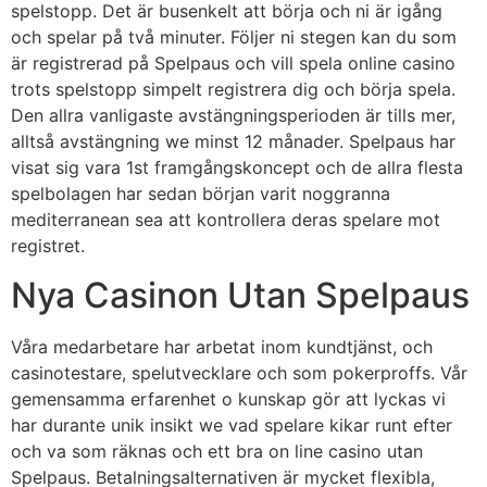
spelstopp. Det är busenkelt att börja och ni är igång
och spelar på två minuter. Följer ni stegen kan du som
är registrerad på Spelpaus och vill spela online casino
trots spelstopp simpelt registrera dig och börja spela.
Den allra vanligaste avstängningsperioden är tills mer,
alltså avstängning we minst 12 månader. Spelpaus har
visat sig vara 1st framgångskoncept och de allra flesta
spelbolagen har sedan början varit noggranna
mediterranean sea att kontrollera deras spelare mot
registret.
Nya Casinon Utan Spelpaus
Våra medarbetare har arbetat inom kundtjänst, och
casinotestare, spelutvecklare och som pokerproffs. Vår
gemensamma erfarenhet o kunskap gör att lyckas vi
har durante unik insikt we vad spelare kikar runt efter
och va som räknas och ett bra on line casino utan
Spelpaus. Betalningsalternativen är mycket flexibla,