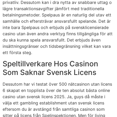
privatliv. Dessutom kan i dra nytta av snabbare uttag o
lägre transaktionsavgifter jämfört med traditionella
betalningsmetoder. Spelpaus är en naturlig del utav ett
samhälle och eftersträvar ansvarsfullt spelande. Det är
inte bara Spelpaus och erbjuds på svensklicensierade
casino utan även andra verktyg finns tillgängliga för att
du ska kunna spela ansvarsfullt. Det erbjuds även
insättningsgränser och tidsbegränsning vilket kan vara
ett första steg.
Speltillverkare Hos Casinon
Som Saknar Svensk Licens
Dessutom har vi testat över 500 nätcasinon utan licens
6 skapat en topplista över de ten absolut bästa online
casino utan svensk licens 2025. Ja, guys då måste i
välja ett gambling establishment utan svensk licens
eftersom du är avstängd från samtliga casinon som
sitter på licens från Spelinspektionen. Men för living