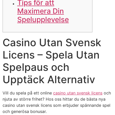
Tips för att
Maximera Din
Spelupplevelse
Casino Utan Svensk
Licens – Spela Utan
Spelpaus och
Upptäck Alternativ
Vill du spela på ett online
casino utan svensk licens
och
njuta av större frihet? Hos oss hittar du de bästa nya
casino utan svensk licens som erbjuder spännande spel
och generösa bonusar.