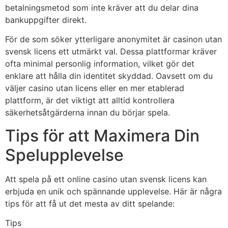
betalningsmetod som inte kräver att du delar dina
bankuppgifter direkt.
För de som söker ytterligare anonymitet är casinon utan
svensk licens ett utmärkt val. Dessa plattformar kräver
ofta minimal personlig information, vilket gör det
enklare att hålla din identitet skyddad. Oavsett om du
väljer casino utan licens eller en mer etablerad
plattform, är det viktigt att alltid kontrollera
säkerhetsåtgärderna innan du börjar spela.
Tips för att Maximera Din
Spelupplevelse
Att spela på ett online casino utan svensk licens kan
erbjuda en unik och spännande upplevelse. Här är några
tips för att få ut det mesta av ditt spelande:
Tips