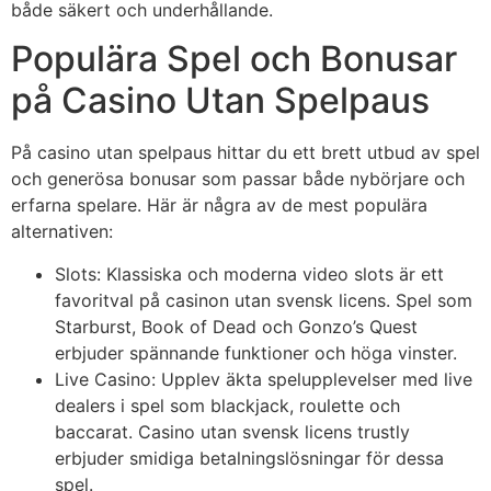
både säkert och underhållande.
Populära Spel och Bonusar
på Casino Utan Spelpaus
På casino utan spelpaus hittar du ett brett utbud av spel
och generösa bonusar som passar både nybörjare och
erfarna spelare. Här är några av de mest populära
alternativen:
Slots: Klassiska och moderna video slots är ett
favoritval på casinon utan svensk licens. Spel som
Starburst, Book of Dead och Gonzo’s Quest
erbjuder spännande funktioner och höga vinster.
Live Casino: Upplev äkta spelupplevelser med live
dealers i spel som blackjack, roulette och
baccarat. Casino utan svensk licens trustly
erbjuder smidiga betalningslösningar för dessa
spel.