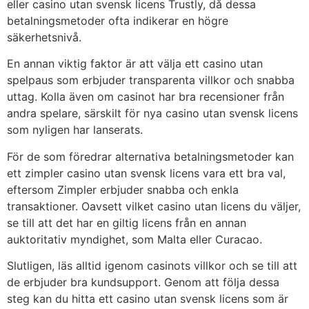
eller casino utan svensk licens Trustly, då dessa
betalningsmetoder ofta indikerar en högre
säkerhetsnivå.
En annan viktig faktor är att välja ett casino utan
spelpaus som erbjuder transparenta villkor och snabba
uttag. Kolla även om casinot har bra recensioner från
andra spelare, särskilt för nya casino utan svensk licens
som nyligen har lanserats.
För de som föredrar alternativa betalningsmetoder kan
ett zimpler casino utan svensk licens vara ett bra val,
eftersom Zimpler erbjuder snabba och enkla
transaktioner. Oavsett vilket casino utan licens du väljer,
se till att det har en giltig licens från en annan
auktoritativ myndighet, som Malta eller Curacao.
Slutligen, läs alltid igenom casinots villkor och se till att
de erbjuder bra kundsupport. Genom att följa dessa
steg kan du hitta ett casino utan svensk licens som är