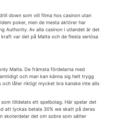
 drill down som vill filma hos casinon utan
holdem poker, men de mesta aktörer har
 Authority. Av alla casinon i utlandet är det
raft var det på Malta och de flesta seriösa
å only Malta. De främsta fördelarna med
samtidigt och man kan känna sig helt trygg
 och låter riktigt mycket bra kanske inte alls
som tilldelats ett spelbolag. Här spelar det
råd att lyckas betala 30% we skatt på deras
sin skoterdelar det om sobre som sätter