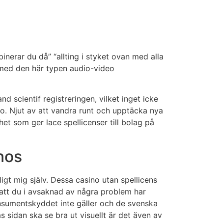
inerar du då” “allting i styket ovan med alla
 med den här typen audio-video
nd scientif registreringen, vilket inget icke
onto. Njut av att vandra runt och upptäcka nya
et som ger lace spellicenser till bolag på
nos
igt mig själv. Dessa casino utan spellicens
 att du i avsaknad av några problem har
onsumentskyddet inte gäller och de svenska
 sidan ska se bra ut visuellt är det även av