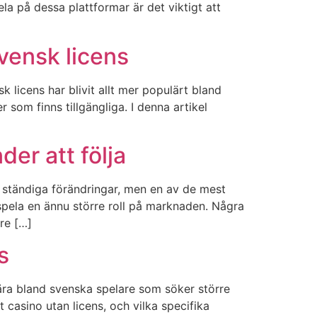
la på dessa plattformar är det viktigt att
vensk licens
 licens har blivit allt mer populärt bland
 som finns tillgängliga. I denna artikel
er att följa
ständiga förändringar, men en av de mest
spela en ännu större roll på marknaden. Några
re […]
s
ära bland svenska spelare som söker större
casino utan licens, och vilka specifika