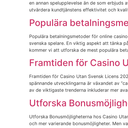
en annan spelupplevelse än de som erbjuds av 
utvärdera kundtjänstens effektivitet och kvali
Populära betalningsmet
Populära betalningsmetoder för online casino u
svenska spelare. En viktig aspekt att tänka på
kommer vi att utforska de mest populära be
Framtiden för Casino U
Framtiden för Casino Utan Svensk Licens 202
spännande utvecklingarna är växandet av “cas
av de viktigaste trenderna inkluderar mer av
Utforska Bonusmöjligh
Utforska Bonusmöjligheterna hos Casino Utan 
och mer varierande bonusmöjligheter. Men vad 