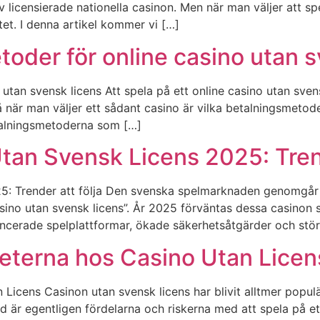
licensierade nationella casinon. Men när man väljer att spe
tet. I denna artikel kommer vi […]
oder för online casino utan s
tan svensk licens Att spela på ett online casino utan svensk
 när man väljer ett sådant casino är vilka betalningsmetoder
talningsmetoderna som […]
tan Svensk Licens 2025: Trend
5: Trender att följa Den svenska spelmarknaden genomgår 
ino utan svensk licens”. År 2025 förväntas dessa casinon 
ancerade spelplattformar, ökade säkerhetsåtgärder och stör
eterna hos Casino Utan Licen
Licens Casinon utan svensk licens har blivit alltmer popul
är egentligen fördelarna och riskerna med att spela på ett 