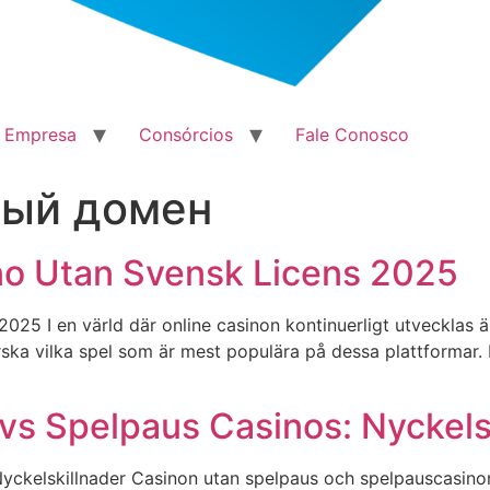
a Empresa
Consórcios
Fale Conosco
ный домен
no Utan Svensk Licens 2025
25 I en värld där online casinon kontinuerligt utvecklas ä
orska vilka spel som är mest populära på dessa plattformar. 
vs Spelpaus Casinos: Nyckels
yckelskillnader Casinon utan spelpaus och spelpauscasinon