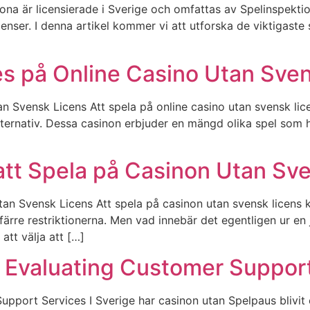
ona är licensierade i Sverige och omfattas av Spelinspektion
censer. I denna artikel kommer vi att utforska de viktigaste
s på Online Casino Utan Sven
Svensk Licens Att spela på online casino utan svensk lice
alternativ. Dessa casinon erbjuder en mängd olika spel som 
att Spela på Casinon Utan Sv
tan Svensk Licens Att spela på casinon utan svensk licens
färre restriktionerna. Men vad innebär det egentligen ur en
att välja att […]
 Evaluating Customer Suppor
port Services I Sverige har casinon utan Spelpaus blivit e