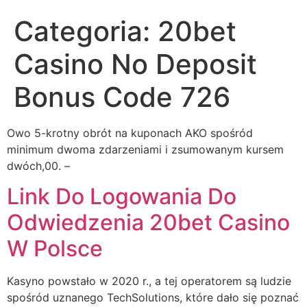
Categoria:
20bet
Casino No Deposit
Bonus Code 726
Owo 5-krotny obrót na kuponach AKO spośród
minimum dwoma zdarzeniami i zsumowanym kursem
dwóch,00. –
Link Do Logowania Do
Odwiedzenia 20bet Casino
W Polsce
Kasyno powstało w 2020 r., a tej operatorem są ludzie
spośród uznanego TechSolutions, które dało się poznać