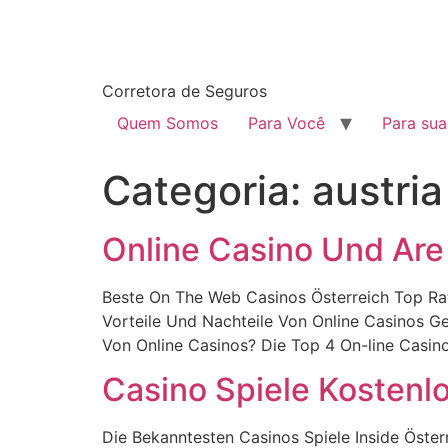
Corretora de Seguros
Quem Somos
Para Você
Para su
Categoria:
austria
Online Casino Und Are 
Beste On The Web Casinos Österreich Top Ra
Vorteile Und Nachteile Von Online Casinos G
Von Online Casinos? Die Top 4 On-line Casi
Casino Spiele Kostenl
Die Bekanntesten Casinos Spiele Inside Öster