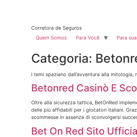
Corretora de Seguros
Quem Somos
Para Você
Para su
Categoria:
Betonr
I temi spaziano dall’avventura alla mitologia, 
Betonred Casinò E Scom
Oltre alla sicurezza tattica, BetOnRed implem
delle più affidabili per i giocatori italiani. G
scommesse in assenza di sconvolgersi success
Bet On Red️ Sito Ufficia