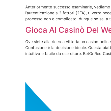
Anteriormente successo esaminarle, vediamo ce
l’autenticazione a 2 fattori (2FA), ti verrà ne
processo non è complicato, dunque se sei a tuo
Gioca Al Casinò Del We
Ove siete alla ricerca vittoria un casinò onli
Confusione è la decisione ideale. Questa piat
intuitiva e facile da esercitare. BetOnRed Ca