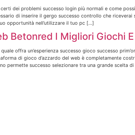
rti dei problemi successo login più normali e come possiam
cessario di inserire il gergo successo controllo che ricevera
 opportunità nell’utilizzare il tuo pc […]
b Betonred I Migliori Giochi E
ne quale offra un’esperienza successo gioco successo prim’o
taforma di gioco d’azzardo del web è completamente costruit
sino permette successo selezionare tra una grande scelta di