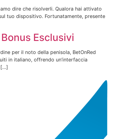
o dire che risolverli. Qualora hai attivato
i sul tuo dispositivo. Fortunatamente, presente
 Bonus Esclusivi
rdine per il noto della penisola, BetOnRed
i in italiano, offrendo un’interfaccia
 […]