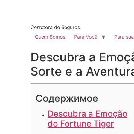
Corretora de Seguros
Quem Somos
Para Você
Para su
Descubra a Emoçã
Sorte e a Aventu
Содержимое
Descubra a Emoção
do Fortune Tiger