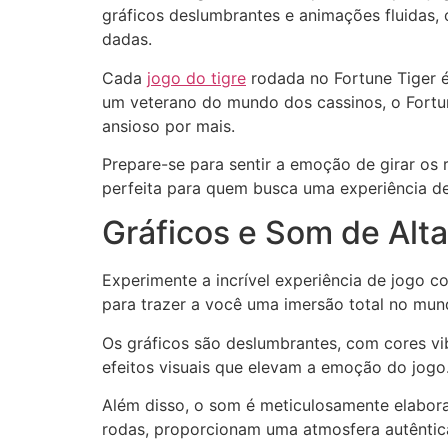
gráficos deslumbrantes e animações fluidas,
dadas.
Cada
jogo do tigre
rodada no Fortune Tiger é
um veterano do mundo dos cassinos, o Fortun
ansioso por mais.
Prepare-se para sentir a emoção de girar os
perfeita para quem busca uma experiência de
Gráficos e Som de Alt
Experimente a incrível experiência de jogo 
para trazer a você uma imersão total no mund
Os gráficos são deslumbrantes, com cores v
efeitos visuais que elevam a emoção do jogo
Além disso, o som é meticulosamente elaborad
rodas, proporcionam uma atmosfera autêntic