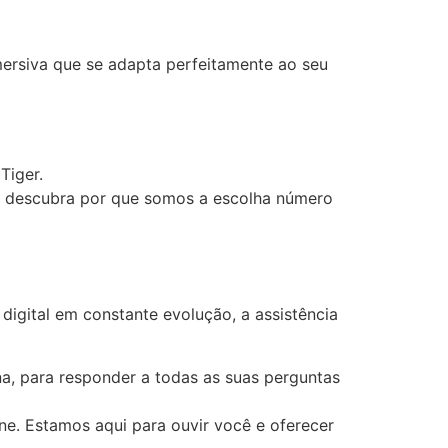
ersiva que se adapta perfeitamente ao seu
Tiger.
 e descubra por que somos a escolha número
igital em constante evolução, a assistência
na, para responder a todas as suas perguntas
ne. Estamos aqui para ouvir você e oferecer