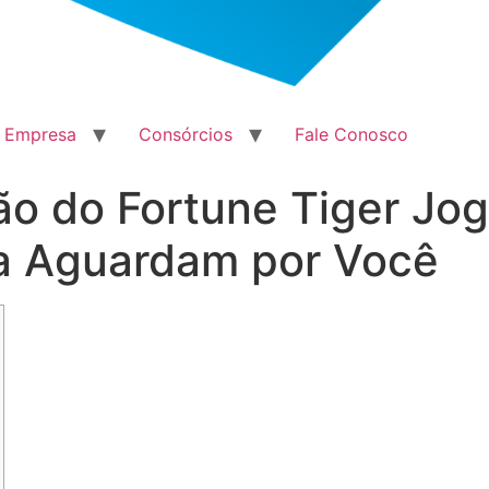
a Empresa
Consórcios
Fale Conosco
o do Fortune Tiger Jog
ra Aguardam por Você