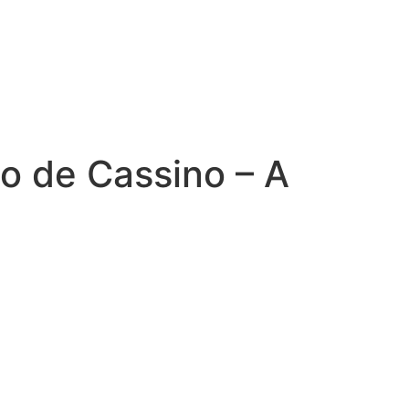
o de Cassino – A