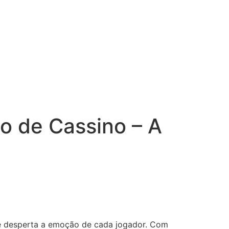
o de Cassino – A
s e desperta a emoção de cada jogador. Com