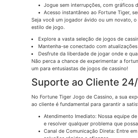
Jogue sem interrupções, com gráficos d
Acesso instantâneo ao Fortune Tiger, s
Seja você um jogador ávido ou um novato, o 
estilo de jogo.
Explore a vasta seleção de jogos de cassi
Mantenha-se conectado com atualizações 
Desfrute da liberdade de jogar onde e qu
Não perca a chance de experimentar a fortu
um para entusiastas de jogos de cassino!
Suporte ao Cliente 24
No Fortune Tiger Jogo de Cassino, a sua exp
ao cliente é fundamental para garantir a sat
Atendimento Imediato: Nossa equipe de 
e resolver qualquer problema que possa 
Canal de Comunicação Direta: Entre em 