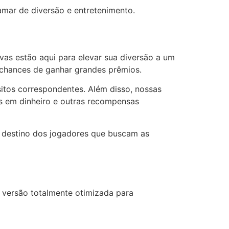
mar de diversão e entretenimento.
as estão aqui para elevar sua diversão a um
s chances de ganhar grandes prêmios.
itos correspondentes. Além disso, nossas
s em dinheiro e outras recompensas
o destino dos jogadores que buscam as
 versão totalmente otimizada para