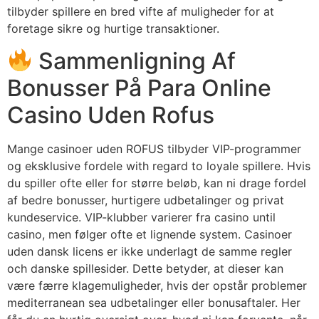
tilbyder spillere en bred vifte af muligheder for at
foretage sikre og hurtige transaktioner.
Sammenligning Af
Bonusser På Para Online
Casino Uden Rofus
Mange casinoer uden ROFUS tilbyder VIP-programmer
og eksklusive fordele with regard to loyale spillere. Hvis
du spiller ofte eller for større beløb, kan ni drage fordel
af bedre bonusser, hurtigere udbetalinger og privat
kundeservice. VIP-klubber varierer fra casino until
casino, men følger ofte et lignende system. Casinoer
uden dansk licens er ikke underlagt de samme regler
och danske spillesider. Dette betyder, at dieser kan
være færre klagemuligheder, hvis der opstår problemer
mediterranean sea udbetalinger eller bonusaftaler. Her