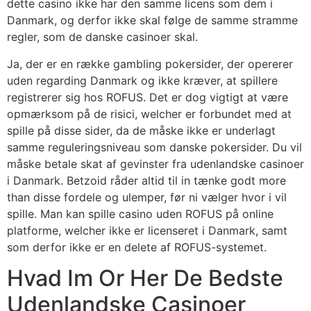
dette casino ikke har den samme licens som dem i
Danmark, og derfor ikke skal følge de samme stramme
regler, som de danske casinoer skal.
Ja, der er en række gambling pokersider, der opererer
uden regarding Danmark og ikke kræver, at spillere
registrerer sig hos ROFUS. Det er dog vigtigt at være
opmærksom på de risici, welcher er forbundet med at
spille på disse sider, da de måske ikke er underlagt
samme reguleringsniveau som danske pokersider. Du vil
måske betale skat af gevinster fra udenlandske casinoer
i Danmark. Betzoid råder altid til in tænke godt more
than disse fordele og ulemper, før ni vælger hvor i vil
spille. Man kan spille casino uden ROFUS på online
platforme, welcher ikke er licenseret i Danmark, samt
som derfor ikke er en delete af ROFUS-systemet.
Hvad Im Or Her De Bedste
Udenlandske Casinoer