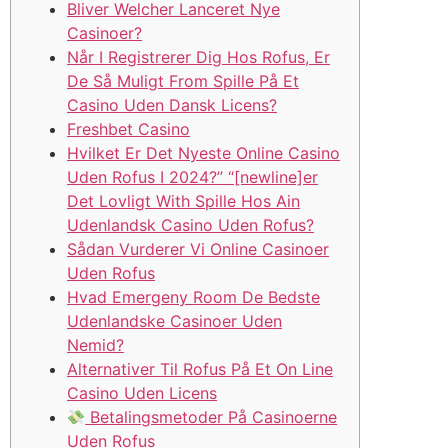
Bliver Welcher Lanceret Nye
Casinoer?
Når I Registrerer Dig Hos Rofus, Er
De Så Muligt From Spille På Et
Casino Uden Dansk Licens?
Freshbet Casino
Hvilket Er Det Nyeste Online Casino
Uden Rofus I 2024?” “[newline]er
Det Lovligt With Spille Hos Ain
Udenlandsk Casino Uden Rofus?
Sådan Vurderer Vi Online Casinoer
Uden Rofus
Hvad Emergeny Room De Bedste
Udenlandske Casinoer Uden
Nemid?
Alternativer Til Rofus På Et On Line
Casino Uden Licens
Betalingsmetoder På Casinoerne
Uden Rofus