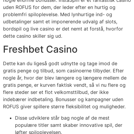
uden ROFUS for dem, der leder efter en hurtig og
problemfri spiloplevelse. Med lynhurtige ind- og
udbetalinger samt et imponerende udvalg af slots,
bordspil og live casino er det nemt at forstå, hvorfor
dette casino skiller sig ud.
Freshbet Casino
Dette kan du ligeså godt udnytte og tage imod de
gratis penge og tilbud, som casinoerne tilbyder. Efter
nogle år, hvor der blev længere og længere mellem de
gratis penge, er kurven faktisk vendt, så vi nu flere og
flere steder ser et flot velkomsttilbud, der ikke
indebærer indbetaling. Bonusser og kampagner uden
ROFUS giver spillere større fleksibilitet og muligheder.
Disse udviklere står bag nogle af de mest
populære titler samt skaber innovative spil, der
løfter spiloplevelsen.