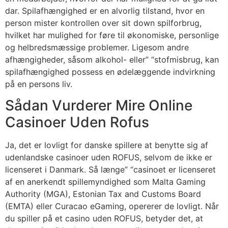
dar. Spilafhængighed er en alvorlig tilstand, hvor en
person mister kontrollen over sit down spilforbrug,
hvilket har mulighed for føre til økonomiske, personlige
og helbredsmæssige problemer. Ligesom andre
afhængigheder, såsom alkohol- eller” “stofmisbrug, kan
spilafhængighed possess en ødelæggende indvirkning
på en persons liv.
Sådan Vurderer Mire Online
Casinoer Uden Rofus
Ja, det er lovligt for danske spillere at benytte sig af
udenlandske casinoer uden ROFUS, selvom de ikke er
licenseret i Danmark. Så længe” “casinoet er licenseret
af en anerkendt spillemyndighed som Malta Gaming
Authority (MGA), Estonian Tax and Customs Board
(EMTA) eller Curacao eGaming, opererer de lovligt. Når
du spiller på et casino uden ROFUS, betyder det, at