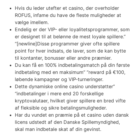
Hvis du leder utefter et casino, der overholder
ROFUS, infame du have de fleste muligheder at
vælge imellem.
Endelig er der VIP- eller loyalitetsprogrammer, som
er designet til at belønne de mest loyale spillere.”
“[newline]Disse programmer giver ofte spillere
point for hver indsats, de laver, som de kan bytte
til kontanter, bonusser eller andre præmier.
Du kan få en 100% indbetalingsmatch på din første
indbetaling med en maksimum” “reward på €100,
løbende kampagner og VIP-turneringer.
Dette dynamiske online casino understøtter”
“indbetalinger i mere end 20 forskellige
kryptovalutaer, hvilket giver spillere en bred vifte
af fleksible og sikre betalingsmuligheder.
Har du vundet en præmie på et casino uden dansk
licens udstedt af den Danske Spillemyndighed,
skal man indbetale skat af din gevinst.