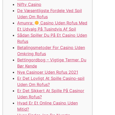
Nifty Casino
De Væsentligste Fordele Ved Spil
Uden Om Rofus
Amunra:
Casino Uden Rofus Med
Et Udvalg På Tusindvis Af Spil
Sådan Spiller Du På Et Casino Uden
Rofus
Betalingsmetoder For Casino Uden
Omkring Rofus
Bettingordbog – Vigtige Termer, Du
Bør Kende
Nye Casinoer Uden Rofus 2021
Er Det Lovligt At Spille Casino-spil
Uden Om Rofus?
Er Det Sikkert At Spille På Casinor
Uden Rofus?
Hvad Er Et Online Casino Uden
Mitid?