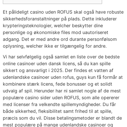
Et pålideligt casino uden ROFUS skal også have robuste
sikkerhedsforanstaltninger på plads. Dette inkluderer
krypteringsteknologier, welcher beskytter dine
personlige og økonomiske files mod uautoriseret
adgang. Det er med andre ord durante personfølsom
oplysning, welcher ikke er tilgængelig for andre.
Vi har selvfølgelig også samlet en liste over de bedste
online casinoer uden dansk licens, så du kan spille
sikkert og ansvarligt i 2025. Der findes et vatten af
udenlandske casinoer uden rofus, guys kun få formår at
kombinere stærk licens, fede bonusser og et solidt
udvalg af spil. Herunder har ni samlet nogle af de mest
populære casino sider uden ROFUS, som alle opererer
med licenser fra velkendte spillemyndigheder. Du får
både sikkerhed, fleksibilitet samt frihed til at spille,
præcis som du vil. Disse betalingsmetoder er blandt de
mest populære på mange udenlandske casinoer og