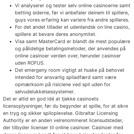
Vi analyserer og tester selv online casinoerne samt
betting siderne, før vi anbefaler deinem til spillere,
guys vores erfaring kan variere fra andre spilleres.
For det andet tillader et udenlandsk on line casino,
spillere at bevare deres anonymitet.
Visa samt MasterCard er blandt de mest populære
og pålidelige betalingsmetoder, der anvendes på
online casinoer verden over, herunder casinoer
uden ROFUS.
Det emergeny room vigtigt at huske på behovet
intended for ansvarlig spiladfærd samt være
opmærksom på risiciene ved spil uden for
selvudelukkelsessystemer.
Det er altid en god idé at tjekke casinoets
licensoplysninger, før du begynder at spille, for at sikre
en tryg og sikker spiloplevelse. Gibraltar Licensing
Authority er en anden velrenommeret licensudsteder,
der tilbyder licenser til online casinoer. Casinoer med