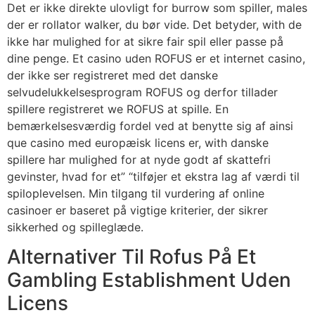
Det er ikke direkte ulovligt for burrow som spiller, males
der er rollator walker, du bør vide. Det betyder, with de
ikke har mulighed for at sikre fair spil eller passe på
dine penge. Et casino uden ROFUS er et internet casino,
der ikke ser registreret med det danske
selvudelukkelsesprogram ROFUS og derfor tillader
spillere registreret we ROFUS at spille. En
bemærkelsesværdig fordel ved at benytte sig af ainsi
que casino med europæisk licens er, with danske
spillere har mulighed for at nyde godt af skattefri
gevinster, hvad for et” “tilføjer et ekstra lag af værdi til
spiloplevelsen. Min tilgang til vurdering af online
casinoer er baseret på vigtige kriterier, der sikrer
sikkerhed og spilleglæde.
Alternativer Til Rofus På Et
Gambling Establishment Uden
Licens