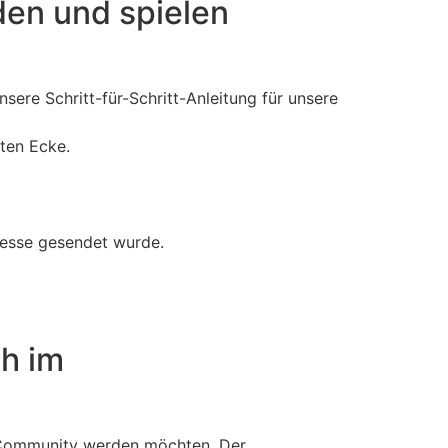
lden und spielen
sere Schritt-für-Schritt-Anleitung für unsere
hten Ecke.
dresse gesendet wurde.
ch im
r Community werden möchten. Der