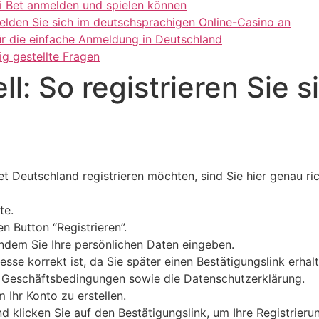
rgi Bet anmelden und spielen können
elden Sie sich im deutschsprachigen Online-Casino an
für die einfache Anmeldung in Deutschland
g gestellte Fragen
l: So registrieren Sie s
et Deutschland registrieren möchten, sind Sie hier genau ri
te.
en Button “Registrieren”.
 indem Sie Ihre persönlichen Daten eingeben.
esse korrekt ist, da Sie später einen Bestätigungslink erha
n Geschäftsbedingungen sowie die Datenschutzerklärung.
m Ihr Konto zu erstellen.
d klicken Sie auf den Bestätigungslink, um Ihre Registrieru