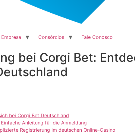
a Empresa
Consórcios
Fale Conosco
g bei Corgi Bet: Entde
 Deutschland
 sich bei Corgi Bet Deutschland
 Einfache Anleitung für die Anmeldung
lizierte Registrierung im deutschen Online-Casino