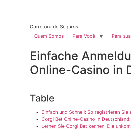
Corretora de Seguros
Quem Somos
Para Você
Para su
Einfache Anmeldun
Online-Casino in
Table
Einfach und Schnell: So registrieren Sie
Corgi Bet Online-Casino in Deutschland:
Lernen Sie Corgi Bet kennen: Die unkomp