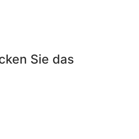
cken Sie das