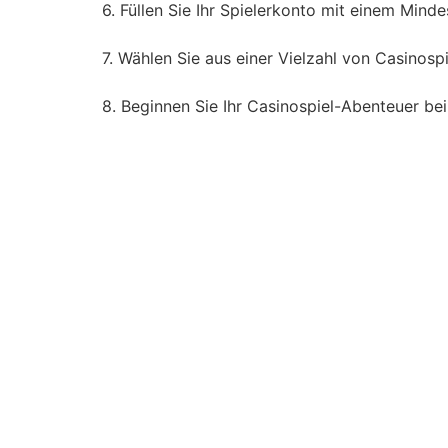
6. Füllen Sie Ihr Spielerkonto mit einem Minde
7. Wählen Sie aus einer Vielzahl von Casinospi
8. Beginnen Sie Ihr Casinospiel-Abenteuer be