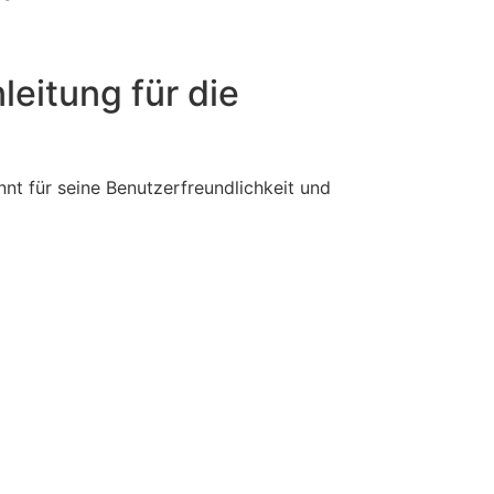
leitung für die
nt für seine Benutzerfreundlichkeit und