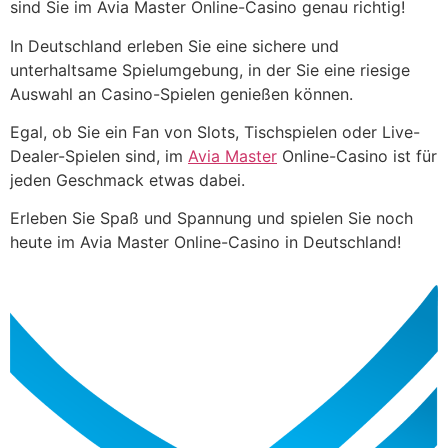
sind Sie im Avia Master Online-Casino genau richtig!
In Deutschland erleben Sie eine sichere und
unterhaltsame Spielumgebung, in der Sie eine riesige
Auswahl an Casino-Spielen genießen können.
Egal, ob Sie ein Fan von Slots, Tischspielen oder Live-
Dealer-Spielen sind, im
Avia Master
Online-Casino ist für
jeden Geschmack etwas dabei.
Erleben Sie Spaß und Spannung und spielen Sie noch
heute im Avia Master Online-Casino in Deutschland!