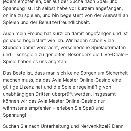
jedem empfehlen, der auf der Suche nach Spaß und
Spannung ist. Ich selbst habe vor kurzem angefangen,
online zu spielen, und bin begeistert von der Auswahl an
Spielen und der Benutzerfreundlichkeit.
Auch mein Freund hat kürzlich damit angefangen und ist
genauso begeistert wie ich. Wir haben schon viele
Stunden damit verbracht, verschiedene Spielautomaten
und Tischspiele zu genießen. Besonders die Live-Dealer-
Spiele haben es uns angetan.
Das Beste ist, dass man sich keine Sorgen um Sicherheit
machen muss, da das Avia Master Online-Casino eine
gültige Lizenz hat und die Spiele regelmäßig von
unabhängigen Dritten überprüft werden. Insgesamt
können wir das Avia Master Online-Casino nur
wärmstens empfehlen – erleben Sie Spaß und
Spannung!
Suchen Sie nach Unterhaltung und Nervenkitzel? Dann