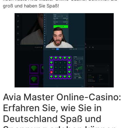
groß und haben Sie Spaß!
Avia Master Online-Casino:
Erfahren Sie, wie Sie in
Deutschland Spaß und