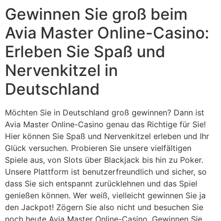
Gewinnen Sie groß beim
Avia Master Online-Casino:
Erleben Sie Spaß und
Nervenkitzel in
Deutschland
Möchten Sie in Deutschland groß gewinnen? Dann ist
Avia Master Online-Casino genau das Richtige für Sie!
Hier können Sie Spaß und Nervenkitzel erleben und Ihr
Glück versuchen. Probieren Sie unsere vielfältigen
Spiele aus, von Slots über Blackjack bis hin zu Poker.
Unsere Plattform ist benutzerfreundlich und sicher, so
dass Sie sich entspannt zurücklehnen und das Spiel
genießen können. Wer weiß, vielleicht gewinnen Sie ja
den Jackpot! Zögern Sie also nicht und besuchen Sie
noch heute Avia Master Online-Casino. Gewinnen Sie