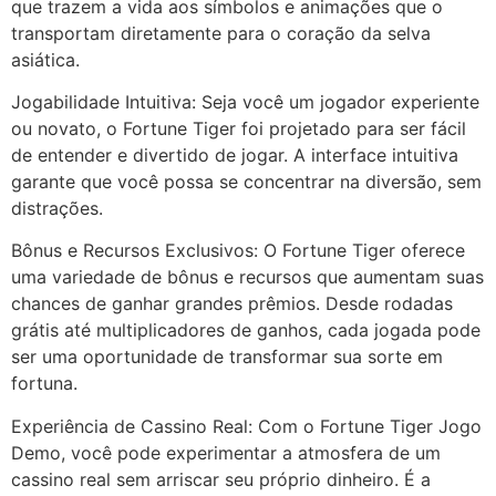
que trazem a vida aos símbolos e animações que o
transportam diretamente para o coração da selva
asiática.
Jogabilidade Intuitiva: Seja você um jogador experiente
ou novato, o Fortune Tiger foi projetado para ser fácil
de entender e divertido de jogar. A interface intuitiva
garante que você possa se concentrar na diversão, sem
distrações.
Bônus e Recursos Exclusivos: O Fortune Tiger oferece
uma variedade de bônus e recursos que aumentam suas
chances de ganhar grandes prêmios. Desde rodadas
grátis até multiplicadores de ganhos, cada jogada pode
ser uma oportunidade de transformar sua sorte em
fortuna.
Experiência de Cassino Real: Com o Fortune Tiger Jogo
Demo, você pode experimentar a atmosfera de um
cassino real sem arriscar seu próprio dinheiro. É a