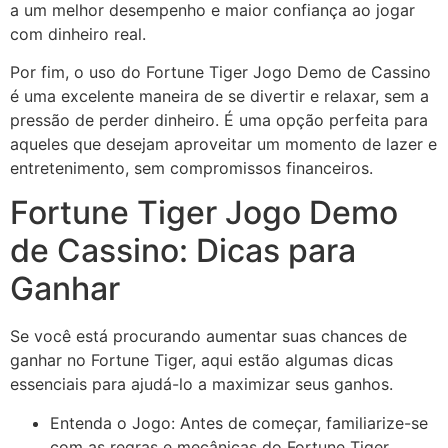
a um melhor desempenho e maior confiança ao jogar
com dinheiro real.
Por fim, o uso do Fortune Tiger Jogo Demo de Cassino
é uma excelente maneira de se divertir e relaxar, sem a
pressão de perder dinheiro. É uma opção perfeita para
aqueles que desejam aproveitar um momento de lazer e
entretenimento, sem compromissos financeiros.
Fortune Tiger Jogo Demo
de Cassino: Dicas para
Ganhar
Se você está procurando aumentar suas chances de
ganhar no Fortune Tiger, aqui estão algumas dicas
essenciais para ajudá-lo a maximizar seus ganhos.
Entenda o Jogo: Antes de começar, familiarize-se
com as regras e mecânicas do Fortune Tiger.