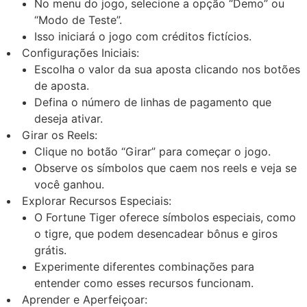
No menu do jogo, selecione a opção “Demo” ou
“Modo de Teste”.
Isso iniciará o jogo com créditos fictícios.
Configurações Iniciais:
Escolha o valor da sua aposta clicando nos botões
de aposta.
Defina o número de linhas de pagamento que
deseja ativar.
Girar os Reels:
Clique no botão “Girar” para começar o jogo.
Observe os símbolos que caem nos reels e veja se
você ganhou.
Explorar Recursos Especiais:
O Fortune Tiger oferece símbolos especiais, como
o tigre, que podem desencadear bônus e giros
grátis.
Experimente diferentes combinações para
entender como esses recursos funcionam.
Aprender e Aperfeiçoar: