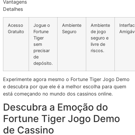
Vantagens
Detalhes
Acesso
Jogue o
Ambiente
Ambiente
Interfa
Gratuito
Fortune
Seguro
de jogo
Amigáv
Tiger
seguro e
sem
livre de
precisar
riscos.
de
depósito.
Experimente agora mesmo o Fortune Tiger Jogo Demo
e descubra por que ele é a melhor escolha para quem
está começando no mundo dos cassinos online.
Descubra a Emoção do
Fortune Tiger Jogo Demo
de Cassino