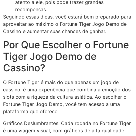
atento a ele, pois pode trazer grandes
recompensas.
Seguindo essas dicas, você estará bem preparado para
aproveitar ao máximo o Fortune Tiger Jogo Demo de
Cassino e aumentar suas chances de ganhar.
Por Que Escolher o Fortune
Tiger Jogo Demo de
Cassino?
O Fortune Tiger é mais do que apenas um jogo de
cassino; é uma experiência que combina a emoção dos
slots com a riqueza da cultura asiática. Ao escolher o
Fortune Tiger Jogo Demo, você tem acesso a uma
plataforma que oferece:
Gráficos Deslumbrantes: Cada rodada no Fortune Tiger
é uma viagem visual, com gráficos de alta qualidade