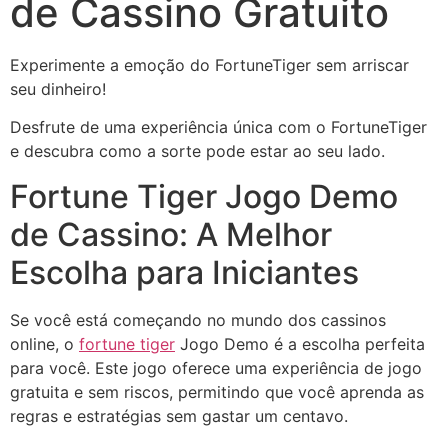
de Cassino Gratuito
Experimente a emoção do FortuneTiger sem arriscar
seu dinheiro!
Desfrute de uma experiência única com o FortuneTiger
e descubra como a sorte pode estar ao seu lado.
Fortune Tiger Jogo Demo
de Cassino: A Melhor
Escolha para Iniciantes
Se você está começando no mundo dos cassinos
online, o
fortune tiger
Jogo Demo é a escolha perfeita
para você. Este jogo oferece uma experiência de jogo
gratuita e sem riscos, permitindo que você aprenda as
regras e estratégias sem gastar um centavo.