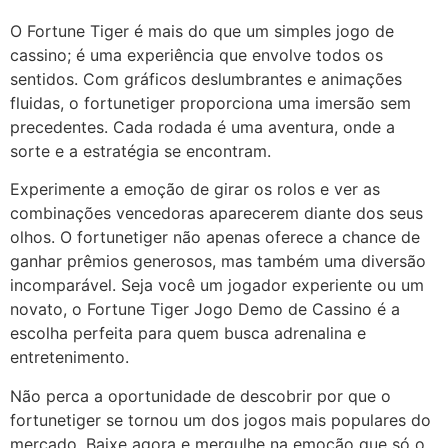
O Fortune Tiger é mais do que um simples jogo de
cassino; é uma experiência que envolve todos os
sentidos. Com gráficos deslumbrantes e animações
fluidas, o fortunetiger proporciona uma imersão sem
precedentes. Cada rodada é uma aventura, onde a
sorte e a estratégia se encontram.
Experimente a emoção de girar os rolos e ver as
combinações vencedoras aparecerem diante dos seus
olhos. O fortunetiger não apenas oferece a chance de
ganhar prêmios generosos, mas também uma diversão
incomparável. Seja você um jogador experiente ou um
novato, o Fortune Tiger Jogo Demo de Cassino é a
escolha perfeita para quem busca adrenalina e
entretenimento.
Não perca a oportunidade de descobrir por que o
fortunetiger se tornou um dos jogos mais populares do
mercado. Baixe agora e mergulhe na emoção que só o