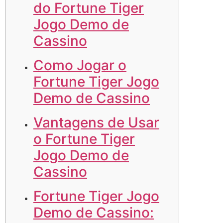
do Fortune Tiger
Jogo Demo de
Cassino
Como Jogar o
Fortune Tiger Jogo
Demo de Cassino
Vantagens de Usar
o Fortune Tiger
Jogo Demo de
Cassino
Fortune Tiger Jogo
Demo de Cassino: