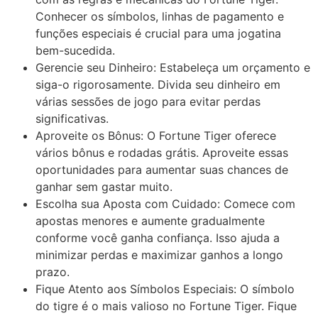
Conhecer os símbolos, linhas de pagamento e
funções especiais é crucial para uma jogatina
bem-sucedida.
Gerencie seu Dinheiro: Estabeleça um orçamento e
siga-o rigorosamente. Divida seu dinheiro em
várias sessões de jogo para evitar perdas
significativas.
Aproveite os Bônus: O Fortune Tiger oferece
vários bônus e rodadas grátis. Aproveite essas
oportunidades para aumentar suas chances de
ganhar sem gastar muito.
Escolha sua Aposta com Cuidado: Comece com
apostas menores e aumente gradualmente
conforme você ganha confiança. Isso ajuda a
minimizar perdas e maximizar ganhos a longo
prazo.
Fique Atento aos Símbolos Especiais: O símbolo
do tigre é o mais valioso no Fortune Tiger. Fique