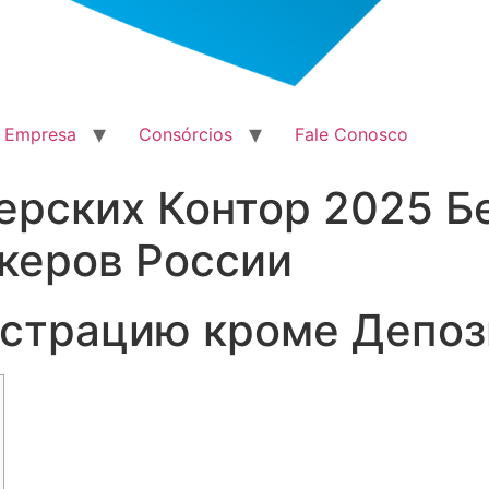
a Empresa
Consórcios
Fale Conosco
ерских Контор 2025 Б
керов России
страцию кроме Депози