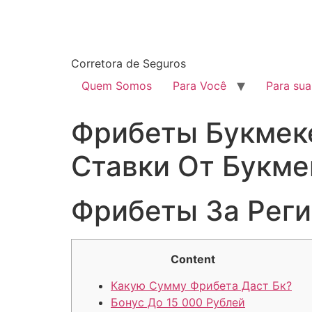
Corretora de Seguros
Quem Somos
Para Você
Para su
Фрибеты Букмек
Ставки От Букме
Фрибеты За Реги
Content
Какую Сумму Фрибета Даст Бк?
Бонус До 15 000 Рублей