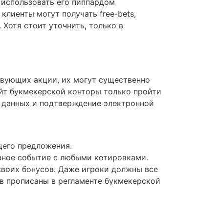
 использовать его пиппардом
лиенты могут получать free-bets,
Хотя стоит уточнить, только в
твующих акции, их могут существенно
айт букмекерской конторы только пройти
х данных и подтверждение электронной
щего предложения.
вное событие с любыми котировками.
своих бонусов. Даже игроки должны все
ов прописаны в регламенте букмекерской