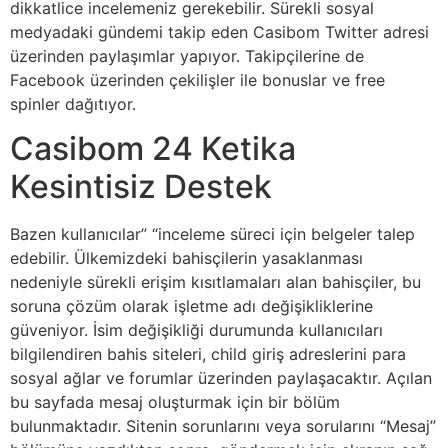
dikkatlice incelemeniz gerekebilir. Sürekli sosyal
medyadaki gündemi takip eden Casibom Twitter adresi
üzerinden paylaşımlar yapıyor. Takipçilerine de
Facebook üzerinden çekilişler ile bonuslar ve free
spinler dağıtıyor.
Casibom 24 Ketika
Kesintisiz Destek
Bazen kullanıcılar” “inceleme süreci için belgeler talep
edebilir. Ülkemizdeki bahisçilerin yasaklanması
nedeniyle sürekli erişim kısıtlamaları alan bahisçiler, bu
soruna çözüm olarak işletme adı değişikliklerine
güveniyor. İsim değişikliği durumunda kullanıcıları
bilgilendiren bahis siteleri, child giriş adreslerini para
sosyal ağlar ve forumlar üzerinden paylaşacaktır. Açılan
bu sayfada mesaj oluşturmak için bir bölüm
bulunmaktadır. Sitenin sorunlarını veya sorularını “Mesaj”