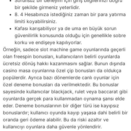
Sorunsuz bir deneyim için giriş bilgilerinizi doğru
bir şekilde girmeniz yeterlidir.
8. 4 Hesabınıza istediğiniz zaman bir para yatırma
limiti koyabilirsiniz.
Kafası karışabiliyor ya de uma en büyük sorun
güvenilirlik konusunda olduğu için genellikle sobre
korku ve endişeye kapılıyorlar.
Örneğin, sadece slot machine game oyunlarında geçerli
olan freespin bonusları, kullanıcıların belirli oyunlarda
ücretsiz dönüş hakkı kazanmasını sağlar. Bunun dışında
casino masa oyunlarına özel çip bonusları da oldukça
popülerdir. Ayrıca bazı dönemlerde canlı oyunlar için
özel deneme bonusları da verilmektedir. Bu bonuslar
sayesinde kullanıcılar blackjack, rulet veya baccarat gibi
oyunlarda gerçek para kullanmadan oynama şansı elde
eder. Deneme bonuslarının bir diğer türü ise kayıpsız
bonuslardır; kullanıcı oyunda kayıp yaşasa dahi belirli bir
oranda geri ödeme alabilir. Bu da riski azaltır ve
kullanıcıyı oyunlara daha güvenle yönlendirir.