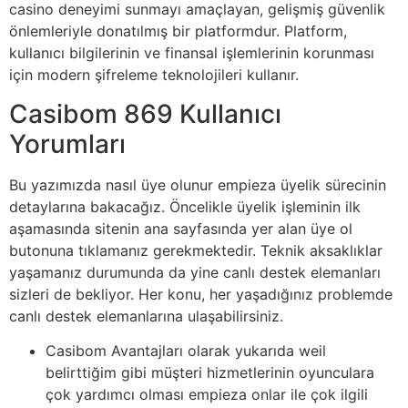
casino deneyimi sunmayı amaçlayan, gelişmiş güvenlik
önlemleriyle donatılmış bir platformdur. Platform,
kullanıcı bilgilerinin ve finansal işlemlerinin korunması
için modern şifreleme teknolojileri kullanır.
Casibom 869 Kullanıcı
Yorumları
Bu yazımızda nasıl üye olunur empieza üyelik sürecinin
detaylarına bakacağız. Öncelikle üyelik işleminin ilk
aşamasında sitenin ana sayfasında yer alan üye ol
butonuna tıklamanız gerekmektedir. Teknik aksaklıklar
yaşamanız durumunda da yine canlı destek elemanları
sizleri de bekliyor. Her konu, her yaşadığınız problemde
canlı destek elemanlarına ulaşabilirsiniz.
Casibom Avantajları olarak yukarıda weil
belirttiğim gibi müşteri hizmetlerinin oyunculara
çok yardımcı olması empieza onlar ile çok ilgili