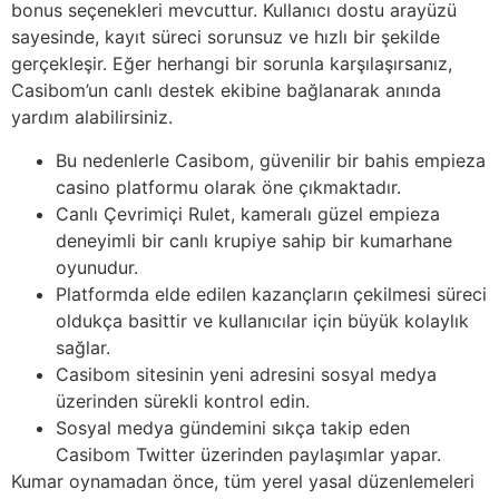
bonus seçenekleri mevcuttur. Kullanıcı dostu arayüzü
sayesinde, kayıt süreci sorunsuz ve hızlı bir şekilde
gerçekleşir. Eğer herhangi bir sorunla karşılaşırsanız,
Casibom’un canlı destek ekibine bağlanarak anında
yardım alabilirsiniz.
Bu nedenlerle Casibom, güvenilir bir bahis empieza
casino platformu olarak öne çıkmaktadır.
Canlı Çevrimiçi Rulet, kameralı güzel empieza
deneyimli bir canlı krupiye sahip bir kumarhane
oyunudur.
Platformda elde edilen kazançların çekilmesi süreci
oldukça basittir ve kullanıcılar için büyük kolaylık
sağlar.
Casibom sitesinin yeni adresini sosyal medya
üzerinden sürekli kontrol edin.
Sosyal medya gündemini sıkça takip eden
Casibom Twitter üzerinden paylaşımlar yapar.
Kumar oynamadan önce, tüm yerel yasal düzenlemeleri