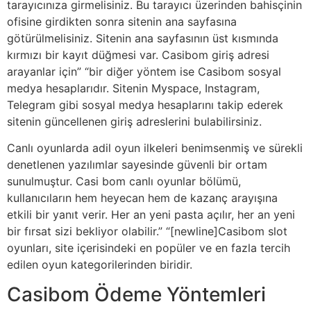
tarayıcınıza girmelisiniz. Bu tarayıcı üzerinden bahisçinin
ofisine girdikten sonra sitenin ana sayfasına
götürülmelisiniz. Sitenin ana sayfasının üst kısmında
kırmızı bir kayıt düğmesi var. Casibom giriş adresi
arayanlar için” “bir diğer yöntem ise Casibom sosyal
medya hesaplarıdır. Sitenin Myspace, Instagram,
Telegram gibi sosyal medya hesaplarını takip ederek
sitenin güncellenen giriş adreslerini bulabilirsiniz.
Canlı oyunlarda adil oyun ilkeleri benimsenmiş ve sürekli
denetlenen yazılımlar sayesinde güvenli bir ortam
sunulmuştur. Casi bom canlı oyunlar bölümü,
kullanıcıların hem heyecan hem de kazanç arayışına
etkili bir yanıt verir. Her an yeni pasta açılır, her an yeni
bir fırsat sizi bekliyor olabilir.” “[newline]Casibom slot
oyunları, site içerisindeki en popüler ve en fazla tercih
edilen oyun kategorilerinden biridir.
Casibom Ödeme Yöntemleri