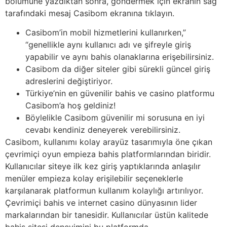
bölümüne yazdıktan sonra, göndermek için ekranın sağ
tarafındaki mesaj Casibom ekranına tıklayın.
Casibom’in mobil hizmetlerini kullanırken,”
“genellikle aynı kullanıcı adı ve şifreyle giriş
yapabilir ve aynı bahis olanaklarına erişebilirsiniz.
Casibom da diğer siteler gibi sürekli güncel giriş
adreslerini değiştiriyor.
Türkiye’nin en güvenilir bahis ve casino platformu
Casibom’a hoş geldiniz!
Böylelikle Casibom güvenilir mi sorusuna en iyi
cevabı kendiniz deneyerek verebilirsiniz.
Casibom, kullanımı kolay arayüz tasarımıyla öne çıkan
çevrimiçi oyun empieza bahis platformlarından biridir.
Kullanıcılar siteye ilk kez giriş yaptıklarında anlaşılır
menüler empieza kolay erişilebilir seçeneklerle
karşılanarak platformun kullanım kolaylığı artırılıyor.
Çevrimiçi bahis ve internet casino dünyasının lider
markalarından bir tanesidir. Kullanıcılar üstün kalitede