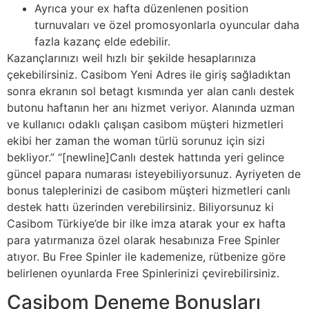
Ayrıca your ex hafta düzenlenen position
turnuvaları ve özel promosyonlarla oyuncular daha
fazla kazanç elde edebilir.
Kazançlarınızı weil hızlı bir şekilde hesaplarınıza
çekebilirsiniz. Casibom Yeni Adres ile giriş sağladıktan
sonra ekranın sol betagt kısmında yer alan canlı destek
butonu haftanın her anı hizmet veriyor. Alanında uzman
ve kullanıcı odaklı çalışan casibom müşteri hizmetleri
ekibi her zaman the woman türlü sorunuz için sizi
bekliyor.” “[newline]Canlı destek hattında yeri gelince
güncel papara numarası isteyebiliyorsunuz. Ayriyeten de
bonus taleplerinizi de casibom müşteri hizmetleri canlı
destek hattı üzerinden verebilirsiniz. Biliyorsunuz ki
Casibom Türkiye’de bir ilke imza atarak your ex hafta
para yatırmanıza özel olarak hesabınıza Free Spinler
atıyor. Bu Free Spinler ile kademenize, rütbenize göre
belirlenen oyunlarda Free Spinlerinizi çevirebilirsiniz.
Casibom Deneme Bonusları