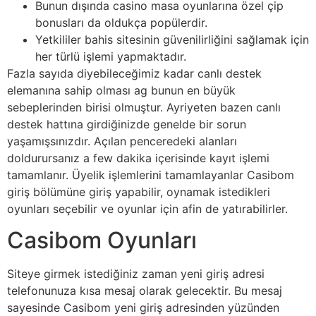
Bunun dışında casino masa oyunlarına özel çip
bonusları da oldukça popülerdir.
Yetkililer bahis sitesinin güvenilirliğini sağlamak için
her türlü işlemi yapmaktadır.
Fazla sayıda diyebileceğimiz kadar canlı destek
elemanına sahip olması ag bunun en büyük
sebeplerinden birisi olmuştur. Ayriyeten bazen canlı
destek hattına girdiğinizde genelde bir sorun
yaşamışsınızdır. Açılan penceredeki alanları
doldurursanız a few dakika içerisinde kayıt işlemi
tamamlanır. Üyelik işlemlerini tamamlayanlar Casibom
giriş bölümüne giriş yapabilir, oynamak istedikleri
oyunları seçebilir ve oyunlar için afin de yatırabilirler.
Casibom Oyunları
Siteye girmek istediğiniz zaman yeni giriş adresi
telefonunuza kısa mesaj olarak gelecektir. Bu mesaj
sayesinde Casibom yeni giriş adresinden yüzünden