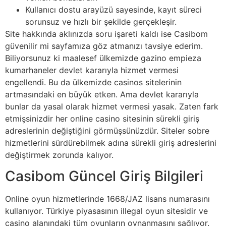
Kullanıcı dostu arayüzü sayesinde, kayıt süreci
sorunsuz ve hızlı bir şekilde gerçekleşir.
Site hakkında aklınızda soru işareti kaldı ise Casibom
güvenilir mi sayfamıza göz atmanızı tavsiye ederim.
Biliyorsunuz ki maalesef ülkemizde gazino empieza
kumarhaneler devlet kararıyla hizmet vermesi
engellendi. Bu da ülkemizde casinos sitelerinin
artmasındaki en büyük etken. Ama devlet kararıyla
bunlar da yasal olarak hizmet vermesi yasak. Zaten fark
etmişsinizdir her online casino sitesinin sürekli giriş
adreslerinin değiştiğini görmüşsünüzdür. Siteler sobre
hizmetlerini sürdürebilmek adına sürekli giriş adreslerini
değiştirmek zorunda kalıyor.
Casibom Güncel Giriş Bilgileri
Online oyun hizmetlerinde 1668/JAZ lisans numarasını
kullanıyor. Türkiye piyasasının illegal oyun sitesidir ve
casino alanındaki tüm oyunların oynanmasını sağlıyor.