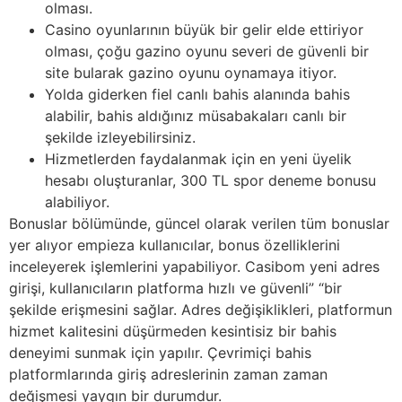
olması.
Casino oyunlarının büyük bir gelir elde ettiriyor
olması, çoğu gazino oyunu severi de güvenli bir
site bularak gazino oyunu oynamaya itiyor.
Yolda giderken fiel canlı bahis alanında bahis
alabilir, bahis aldığınız müsabakaları canlı bir
şekilde izleyebilirsiniz.
Hizmetlerden faydalanmak için en yeni üyelik
hesabı oluşturanlar, 300 TL spor deneme bonusu
alabiliyor.
Bonuslar bölümünde, güncel olarak verilen tüm bonuslar
yer alıyor empieza kullanıcılar, bonus özelliklerini
inceleyerek işlemlerini yapabiliyor. Casibom yeni adres
girişi, kullanıcıların platforma hızlı ve güvenli” “bir
şekilde erişmesini sağlar. Adres değişiklikleri, platformun
hizmet kalitesini düşürmeden kesintisiz bir bahis
deneyimi sunmak için yapılır. Çevrimiçi bahis
platformlarında giriş adreslerinin zaman zaman
değişmesi yaygın bir durumdur.