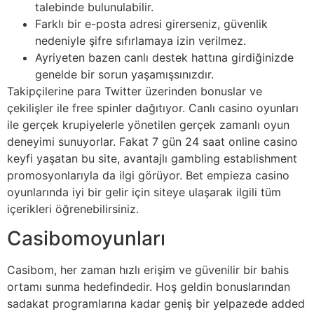
talebinde bulunulabilir.
Farklı bir e-posta adresi girerseniz, güvenlik
nedeniyle şifre sıfırlamaya izin verilmez.
Ayriyeten bazen canlı destek hattına girdiğinizde
genelde bir sorun yaşamışsınızdır.
Takipçilerine para Twitter üzerinden bonuslar ve
çekilişler ile free spinler dağıtıyor. Canlı casino oyunları
ile gerçek krupiyelerle yönetilen gerçek zamanlı oyun
deneyimi sunuyorlar. Fakat 7 gün 24 saat online casino
keyfi yaşatan bu site, avantajlı gambling establishment
promosyonlarıyla da ilgi görüyor. Bet empieza casino
oyunlarında iyi bir gelir için siteye ulaşarak ilgili tüm
içerikleri öğrenebilirsiniz.
Casibomoyunları
Casibom, her zaman hızlı erişim ve güvenilir bir bahis
ortamı sunma hedefindedir. Hoş geldin bonuslarından
sadakat programlarına kadar geniş bir yelpazede added