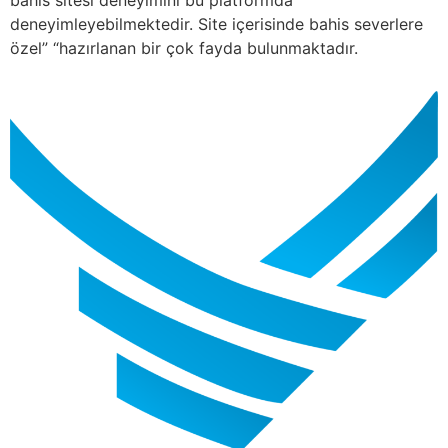
bahis sitesi deneyimini bu platformda
deneyimleyebilmektedir. Site içerisinde bahis severlere
özel” “hazırlanan bir çok fayda bulunmaktadır.