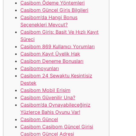
Casibom Ödeme Yöntemleri
Casibom Güncel Giriş Bilgileri
Casibom’da Hangi Bonus
Seçenekleri Mevcut?
Casibom Giriş: Basit Ve Hızlı Kayıt
Süreci
Casibom 869 Kullanıcı Yorumları
Casibom Kayıt Üyelik Hak
Casibom Deneme Bonusları
Casibomoyunları
Casibom 24 Sewaktu Kesintisiz
Destek
Casibom Mobil Erişim
Casibom Güvenilir Una?
Casibom’da Oynayabileceğiniz
Yüzlerce Bahis Oyunu Var!
Casibom Güncel
Casibom Casibom Güncel Girişi
Casibom Güncel Adresi