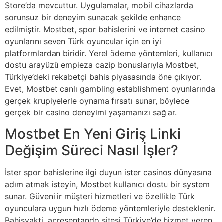
Store’da mevcuttur. Uygulamalar, mobil cihazlarda
sorunsuz bir deneyim sunacak şekilde enhance
edilmiştir. Mostbet, spor bahislerini ve internet casino
oyunlarını seven Türk oyuncular için en iyi
platformlardan biridir. Yerel ödeme yöntemleri, kullanıcı
dostu arayüzü empieza cazip bonuslarıyla Mostbet,
Türkiye’deki rekabetçi bahis piyasasında öne çıkıyor.
Evet, Mostbet canlı gambling establishment oyunlarında
gerçek krupiyelerle oynama fırsatı sunar, böylece
gerçek bir casino deneyimi yaşamanızı sağlar.
Mostbet En Yeni Giriş Linki
Değişim Süreci Nasıl İşler?
İster spor bahislerine ilgi duyun ister casinos dünyasına
adım atmak isteyin, Mostbet kullanıcı dostu bir system
sunar. Güvenilir müşteri hizmetleri ve özellikle Türk
oyunculara uygun hızlı ödeme yöntemleriyle desteklenir.
Bahisvakti. apresentando sitesi Türkiye’de hizmet veren