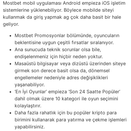
Mostbet mobil uygulaması Android empieza iOS işletim
sistemlerine yüklenebiliyor. Böylece mobilde siteyi
kullanmak da giriş yapmak ag çok daha basit bir hale
geliyor.
Mostbet Promosyonlar bölümünde, oyuncuların
beklentisine uygun çeşitli fırsatlar sıralanıyor.
Ana sunucuda teknik sorunlar olsa bile,
endişelenmeniz için hiçbir neden yoktur.
Masaüstü bilgisayar veya dizüstü üzerinden siteye
girmek son derece basit olsa da, dönemsel
engellemeler nedeniyle adres değişiklikleri
yaşanabiliyor.
‘En İyi Oyunlar’ empieza ‘Son 24 Saatte Popüler’
dahil olmak üzere 10 kategori ile oyun seçimini
kolaylaştırır.
Daha fazla rahatlık için bu popüler kripto para
birimini kullanarak para yatırma ve çekme işlemleri
yapabilirsiniz.