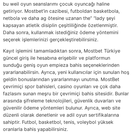
bu weil oyun seanslarımı çocuk oyuncağı haline
getiriyor. Mostbet’in cazibesi, futboldan basketbola,
netbola ve daha ag ötesine uzanan the” “lady şeyi
kapsayan atletik disiplin çeşitliliğinde özetlenmiştir.
Daha sonra, kullanmak istediğiniz ödeme yöntemini
seçerek işlemlerinizi gerçekleştirebilirsiniz.
Kayıt işlemini tamamladıktan sonra, Mostbet Türkiye
güncel giriş ile hesabına erişebilir ve platformun
sunduğu geniş oyun empieza bahis seçeneklerinden
yararlanabilirsin. Ayrıca, yeni kullanıcılar için sunulan hoş
geldin bonuslarından yararlanmayı unutma. MostBet
çevrimiçi spor bahisleri, casino oyunları ve çok daha
fazlasını sunan meşru bir çevrimiçi bahis sitesidir. Bunlar
arasında şifreleme teknolojileri, güvenlik duvarları ve
güvenilir ödeme yöntemleri bulunur. Ayrıca, web site
düzenli olarak denetlenir ve adil oyun sertifikalarına
sahiptir. Futbol, basketbol, tenis, voleybol yüksek
oranlarla bahis yapabilirsiniz.