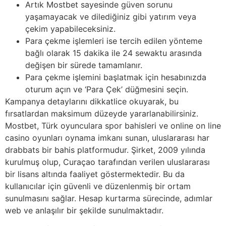
Artık Mostbet sayesinde güven sorunu
yaşamayacak ve dilediğiniz gibi yatırım veya
çekim yapabileceksiniz.
Para çekme işlemleri ise tercih edilen yönteme
bağlı olarak 15 dakika ile 24 sewaktu arasında
değişen bir sürede tamamlanır.
Para çekme işlemini başlatmak için hesabınızda
oturum açın ve ‘Para Çek’ düğmesini seçin.
Kampanya detaylarını dikkatlice okuyarak, bu
fırsatlardan maksimum düzeyde yararlanabilirsiniz.
Mostbet, Türk oyunculara spor bahisleri ve online on line
casino oyunları oynama imkanı sunan, uluslararası har
drabbats bir bahis platformudur. Şirket, 2009 yılında
kurulmuş olup, Curaçao tarafından verilen uluslararası
bir lisans altında faaliyet göstermektedir. Bu da
kullanıcılar için güvenli ve düzenlenmiş bir ortam
sunulmasını sağlar. Hesap kurtarma sürecinde, adımlar
web ve anlaşılır bir şekilde sunulmaktadır.