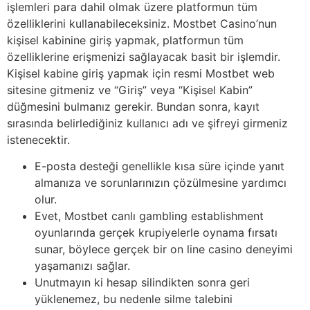
işlemleri para dahil olmak üzere platformun tüm
özelliklerini kullanabileceksiniz. Mostbet Casino’nun
kişisel kabinine giriş yapmak, platformun tüm
özelliklerine erişmenizi sağlayacak basit bir işlemdir.
Kişisel kabine giriş yapmak için resmi Mostbet web
sitesine gitmeniz ve “Giriş” veya “Kişisel Kabin”
düğmesini bulmanız gerekir. Bundan sonra, kayıt
sırasında belirlediğiniz kullanıcı adı ve şifreyi girmeniz
istenecektir.
E-posta desteği genellikle kısa süre içinde yanıt
almanıza ve sorunlarınızın çözülmesine yardımcı
olur.
Evet, Mostbet canlı gambling establishment
oyunlarında gerçek krupiyelerle oynama fırsatı
sunar, böylece gerçek bir on line casino deneyimi
yaşamanızı sağlar.
Unutmayın ki hesap silindikten sonra geri
yüklenemez, bu nedenle silme talebini