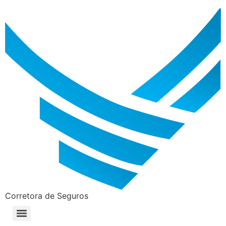
Corretora de Seguros