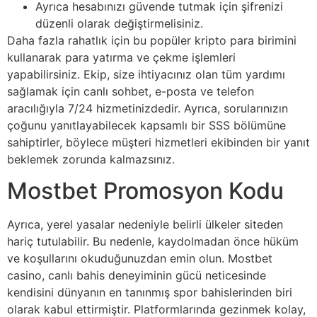
Ayrıca hesabınızı güvende tutmak için şifrenizi
düzenli olarak değiştirmelisiniz.
Daha fazla rahatlık için bu popüler kripto para birimini
kullanarak para yatırma ve çekme işlemleri
yapabilirsiniz. Ekip, size ihtiyacınız olan tüm yardımı
sağlamak için canlı sohbet, e-posta ve telefon
aracılığıyla 7/24 hizmetinizdedir. Ayrıca, sorularınızın
çoğunu yanıtlayabilecek kapsamlı bir SSS bölümüne
sahiptirler, böylece müşteri hizmetleri ekibinden bir yanıt
beklemek zorunda kalmazsınız.
Mostbet Promosyon Kodu
Ayrıca, yerel yasalar nedeniyle belirli ülkeler siteden
hariç tutulabilir. Bu nedenle, kaydolmadan önce hüküm
ve koşullarını okuduğunuzdan emin olun. Mostbet
casino, canlı bahis deneyiminin gücü neticesinde
kendisini dünyanın en tanınmış spor bahislerinden biri
olarak kabul ettirmiştir. Platformlarında gezinmek kolay,