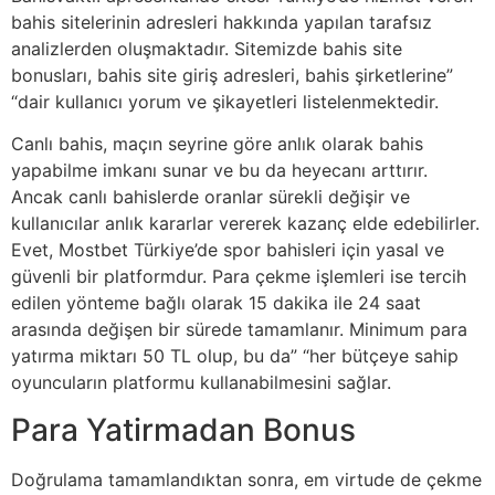
bahis sitelerinin adresleri hakkında yapılan tarafsız
analizlerden oluşmaktadır. Sitemizde bahis site
bonusları, bahis site giriş adresleri, bahis şirketlerine”
“dair kullanıcı yorum ve şikayetleri listelenmektedir.
Canlı bahis, maçın seyrine göre anlık olarak bahis
yapabilme imkanı sunar ve bu da heyecanı arttırır.
Ancak canlı bahislerde oranlar sürekli değişir ve
kullanıcılar anlık kararlar vererek kazanç elde edebilirler.
Evet, Mostbet Türkiye’de spor bahisleri için yasal ve
güvenli bir platformdur. Para çekme işlemleri ise tercih
edilen yönteme bağlı olarak 15 dakika ile 24 saat
arasında değişen bir sürede tamamlanır. Minimum para
yatırma miktarı 50 TL olup, bu da” “her bütçeye sahip
oyuncuların platformu kullanabilmesini sağlar.
Para Yatirmadan Bonus
Doğrulama tamamlandıktan sonra, em virtude de çekme