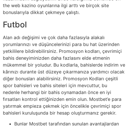
the web kazino oyunlarına ilgi arttı ve birçok site
bonuslarıyla dikkat çekmeye çalıştı.
Futbol
Alan adı değişimi ve çok daha fazlasıyla alakalı
yorumlarınızı ve düşüncelerinizi para bu hat üzerinden
yetkililere bildirebilirsiniz. Promosyon kodları, çevrimiçi
bahis deneyiminizden daha fazlasını elde etmenin
mükemmel bir yoludur. Bu kodlarla, bahislerde indirim ve
kârınızı durante üst düzeye çıkarmanıza yardımcı olacak
diğer bonusları alabilirsiniz. Promosyon Kodları çeşitli
spor bahisleri ve bahis siteleri için mevcuttur, bu
nedenle herhangi bir bahis oynamadan önce en iyi
fırsatları kontrol ettiğinizden emin olun. Mostbet’e para
yatırmak empieza çekmek için öncelikle çevrimiçi spor
bahisleri kuruluşunda bir hesap oluşturmanız gerekir.
Bunlar Mostbet tarafından sunulan avantajlardan