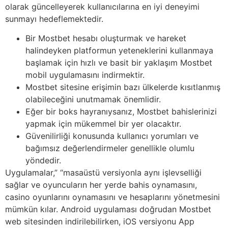
olarak güncelleyerek kullanıcılarına en iyi deneyimi
sunmayı hedeflemektedir.
Bir Mostbet hesabı oluşturmak ve hareket
halindeyken platformun yeteneklerini kullanmaya
başlamak için hızlı ve basit bir yaklaşım Mostbet
mobil uygulamasını indirmektir.
Mostbet sitesine erişimin bazı ülkelerde kısıtlanmış
olabileceğini unutmamak önemlidir.
Eğer bir boks hayranıysanız, Mostbet bahislerinizi
yapmak için mükemmel bir yer olacaktır.
Güvenilirliği konusunda kullanıcı yorumları ve
bağımsız değerlendirmeler genellikle olumlu
yöndedir.
Uygulamalar,” “masaüstü versiyonla aynı işlevselliği
sağlar ve oyuncuların her yerde bahis oynamasını,
casino oyunlarını oynamasını ve hesaplarını yönetmesini
mümkün kılar. Android uygulaması doğrudan Mostbet
web sitesinden indirilebilirken, iOS versiyonu App