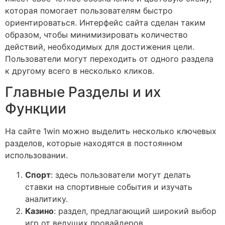
которая помогает пользователям быстро
ориентироваться. Интерфейс сайта сделан таким
образом, чтобы минимизировать количество
действий, необходимых для достижения цели.
Пользователи могут переходить от одного раздела
к другому всего в несколько кликов.
Главные Разделы и их
Функции
На сайте 1win можно выделить несколько ключевых
разделов, которые находятся в постоянном
использовании.
Спорт
: здесь пользователи могут делать
ставки на спортивные события и изучать
аналитику.
Казино
: раздел, предлагающий широкий выбор
игр от ведущих провайдеров.