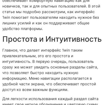
обеспечивает комфортную навигацию как для
новичков, так и для опытных пользователей. В этой
статье мы подробно рассмотрим, как интерфейс
1win помогает пользователям находить нужное без
лишних усилий и как он поддерживает общее
удобство платформы.
Простота и Интуитивность
Главное, что делает интерфейс 1win таким
привлекательным, это его простота и
интуитивность. В первую очередь, пользователь
сразу же может увидеть основные разделы сайта,
что позволяет быстро находить нужную
информацию. Меню навигации располагается в
удобной части экрана, что обеспечивает простой
доступ ко всем важным функциям.
Для легкости использования каждый раздел сайта
имеет свое четкое обозначение и цветовую схему,