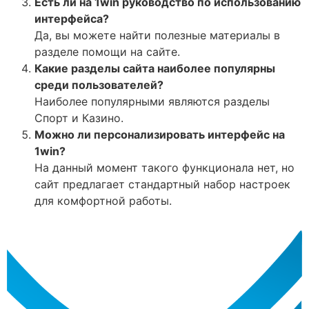
Есть ли на 1win руководство по использованию
интерфейса?
Да, вы можете найти полезные материалы в
разделе помощи на сайте.
Какие разделы сайта наиболее популярны
среди пользователей?
Наиболее популярными являются разделы
Спорт и Казино.
Можно ли персонализировать интерфейс на
1win?
На данный момент такого функционала нет, но
сайт предлагает стандартный набор настроек
для комфортной работы.