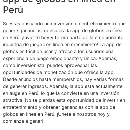
Perú
Si estás buscando una inversión en entretenimiento que
genere ganancias, considera la app de globos en línea
en Perú. ¡Invierte hoy y forma parte de la emocionante
industria de juegos en línea en crecimiento! La app de
globos es fácil de usar y ofrece a los usuarios una
experiencia de juego emocionante y única. Además,
como inversionista, puedes aprovechar las
oportunidades de monetización que ofrece la app.
Desde anuncios hasta memberships, hay varias formas
de generar ingresos. Además, la app está actualmente
en auge en Perú, lo que la convierte en una inversión
atractiva. No te pierdas esta oportunidad de invertir en
entretenimiento y obtener ganancias con la app de
globos en línea en Perú. ¡Únete a nosotros hoy y
comienza a ganar!