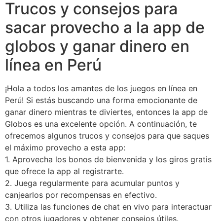
Trucos y consejos para
sacar provecho a la app de
globos y ganar dinero en
línea en Perú
¡Hola a todos los amantes de los juegos en línea en
Perú! Si estás buscando una forma emocionante de
ganar dinero mientras te diviertes, entonces la app de
Globos es una excelente opción. A continuación, te
ofrecemos algunos trucos y consejos para que saques
el máximo provecho a esta app:
1. Aprovecha los bonos de bienvenida y los giros gratis
que ofrece la app al registrarte.
2. Juega regularmente para acumular puntos y
canjearlos por recompensas en efectivo.
3. Utiliza las funciones de chat en vivo para interactuar
con otros jugadores y obtener consejos útiles.