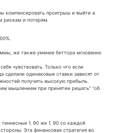
обы компенсировать проигрыш и выйти а
м рискам и потерям.
100%.
аммы, же также умение беттора мгновенно
себя чувствовать. Только что если
гда сделали одинаковые ставки зависят от
ожностей получить высокую прибыль.
ским мышлением при принятии решать” “об
теннисные 1. 90 же 1. 90 со каждой
 стороны. Эта финансовая стратегия во