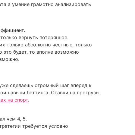
рта а умение грамотно анализировать
эффициент.
 только вернуть потерянное.
х только абсолютно честные, только
 это будет, то вполне возможно
озможно.
 уже сделаешь огромный шаг вперед к
ои навыки беттинга. Ставки на прогрузы
ках на спорт
.
л чем 4, 5.
тратегии требуется условно