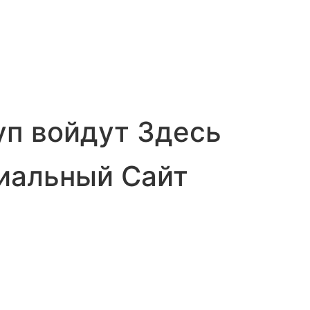
уп войдут Здесь
иальный Сайт