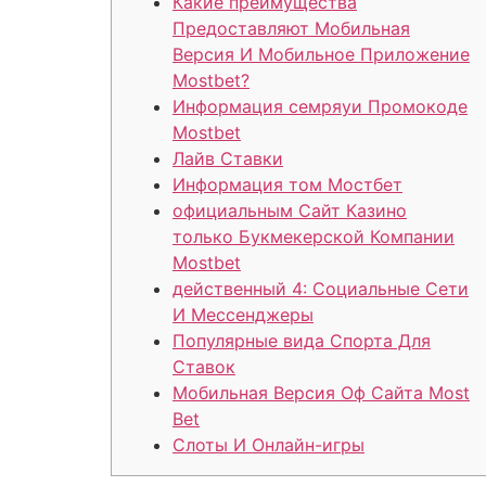
Какие преимущества
Предоставляют Мобильная
Версия И Мобильное Приложение
Mostbet?
Информация семряуи Промокоде
Mostbet
Лайв Ставки
Информация том Мостбет
официальным Сайт Казино
только Букмекерской Компании
Mostbet
действенный 4: Социальные Сети
И Мессенджеры
Популярные вида Спорта Для
Ставок
Мобильная Версия Оф Сайта Most
Bet
Слоты И Онлайн-игры