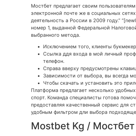
Мостбет предлагает своим пользователям
электронной почте же в социальных сетях
деятельность а России в 2009 году.” “[n
номер 1, выданной Федеральной Налогово
выбранного метода.
Исключением того, клиенты букмекер
Ссылка ддя входа в мой личный проф
телефон.
Справа вверху предусмотрены клавиш
Зависимости от выбора, вы всегда м
Чтобы скачать и установить это при
Платформа предлагает несколько удобных
спорт. Команда специалисты готова помочь
предоставляя качественный сервис для ст
удобным фильтром дли выбора подходящег
Mostbet Kg / Мостбе