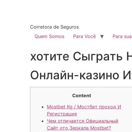
Corretora de Seguros
Quem Somos
Para Você
Para su
хотите Сыграть 
Онлайн-казино И
Content
Mostbet Kg / Мостбет проход И
Регистрация
Чем отличается Официальный
Сайт ото Зеркала Mostbet?