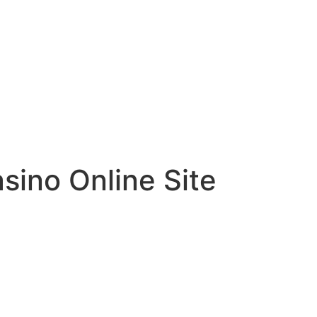
sino Online Site