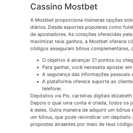
Cassino Mostbet
A Mostbet proporciona inúmeras opções sobr
diários. Desde esportes populares como fute
de apostadores. As cotações oferecidas pela
maximizar teus ganhos, a Mostbet oferece có
códigos asseguram bônus complementares, co
O objetivo é alcançar 21 pontos ou cheg
Para ganhar, você necessita apostar em 
A segurança das informações pessoais e 
A plataforma oferece suporte ao cliente 
telefone.
Depósitos via Pix, carteiras digitais elizabe
Depois o qual uma conta é criada, todos os 
é deles. Outra maneira de adquirir um bônu
um bônus, que pode reivindicar um depósito
propostas atraentes por meio de teus código