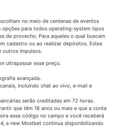
escolham no meio de centenas de eventos
s opções para todos operating-system tipos
des de provecho. Para aqueles o qual buscam
m cadastro ou ao realizar depósitos. Estes
 outros impulsos.
n ultrapassar esse preço.
ografia avançada.
anais, incluindo chat ao vivo, e-mail e
 bancárias serão creditadas em 72 horas.
rantir que têm 18 anos ou mais e que a conta
nsira esse código no campo e você receberá
, a new Mostbet continua disponibilizando