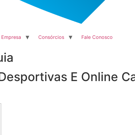
a Empresa
Consórcios
Fale Conosco
uia
esportivas E Online Ca