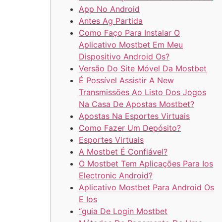
App No Android
Antes Ag Partida
Como Faço Para Instalar O
Aplicativo Mostbet Em Meu
Dispositivo Android Os?
Versão Do Site Móvel Da Mostbet
É Possível Assistir A New
Transmissões Ao Listo Dos Jogos
Na Casa De Apostas Mostbet?
Apostas Na Esportes Virtuais
Como Fazer Um Depósito?
Esportes Virtuais
A Mostbet É Confiável?
O Mostbet Tem Aplicações Para Ios
Electronic Android?
Aplicativo Mostbet Para Android Os
E Ios
“guia De Login Mostbet