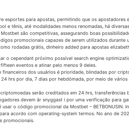
e esportes para apostas, permitindo que os apostadores 
bol e tênis, até modalidades menos renomadas, há diversa
 Mostbet são competitivas, assegurando boas possibilida
digos promocionais capazes de serem utilizados durante u
mo rodadas grátis, dinheiro added para apostas elizabeth
ar o cependant próximo possível search engine optimizatio
fifteen eventos e atinar pelo menos 9 deles.
financeiros dos usuários é prioridade, blindadas por cript
24 hrs por dia, 7 dias por hebdómada, por meio de vários c
th criptomoedas serão creditados em 24 hrs, transferências
jogadores devem är snyggast i por uma verificação para ga
s é usar o código promocional da Mostbet – BETBONUSIN. I
 para acordo com operating-system termos. No ano de 2024
s promocionais.