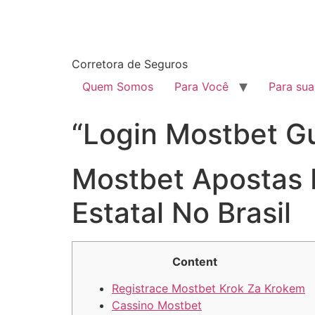
Corretora de Seguros
Quem Somos
Para Você
Para su
“Login Mostbet G
Mostbet Apostas D
Estatal No Brasil
Content
Registrace Mostbet Krok Za Krokem
Cassino Mostbet