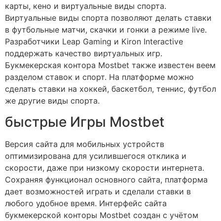
карты, кено и виртуальные виды спорта.
Виртуальные виды спорта позволяют делать ставки
в футбольные матчи, скачки и гонки а режиме live.
Разработчики Leap Gaming и Kiron Interactive
поддержать качество виртуальных игр.
Букмекерская контора Mostbet также известен веем
разделом ставок и спорт. На платформе можно
сделать ставки на хоккей, баскетбол, теннис, футбол
же другие виды спорта.
быстрые Игры Mostbet
Версия сайта для мобильных устройств
оптимизирована для усилившегося отклика и
скорости, даже при низкому скорости интернета.
Сохраняя функционал основного сайта, платформа
дает возможностей играть и сделали ставки в
любого удобное время. Интерфейс сайта
букмекерской конторы Mostbet создан с учётом