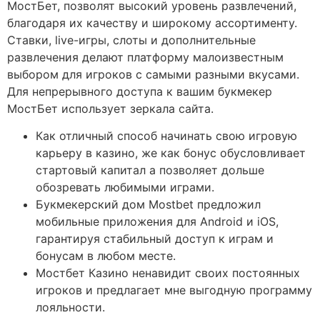
МостБет, позволят высокий уровень развлечений,
благодаря их качеству и широкому ассортименту.
Ставки, live-игры, слоты и дополнительные
развлечения делают платформу малоизвестным
выбором для игроков с самыми разными вкусами.
Для непрерывного доступа к вашим букмекер
МостБет использует зеркала сайта.
Как отличный способ начинать свою игровую
карьеру в казино, же как бонус обусловливает
стартовый капитал а позволяет дольше
обозревать любимыми играми.
Букмекерский дом Mostbet предложил
мобильные приложения для Android и iOS,
гарантируя стабильный доступ к играм и
бонусам в любом месте.
Мостбет Казино ненавидит своих постоянных
игроков и предлагает мне выгодную программу
лояльности.