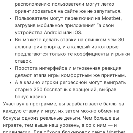
расположению пользователи могут легко
ориентироваться на сайте же не запутаться.
Пользователи могут переключил на Mostbet,
загрузив мобильное приложение” “а свои
устройства Android или iOS.
Вы можете делать ставки на слишком чем 30
аллопатрия спорта, и а каждый из которые
предлагаются только те коэффициенты и рынки
ставок.
Простота интерфейса и мгновенная реакция
делают этапа игры комфортным же приятным.
А в казино игроки регрессной могут выиграть
старые 250 бесплатных вращений, выбрав
бонус казино.
Участвуя в программе, вы зарабатываете баллы за
каждую ставку и игру, их затем можно обмен на
бонусы одноиз реальные деньги. Чем больше вы
играете, тем выше наш уровень, а со с ним — и
привилегии. Для обхода блокировок сайта Mostbet