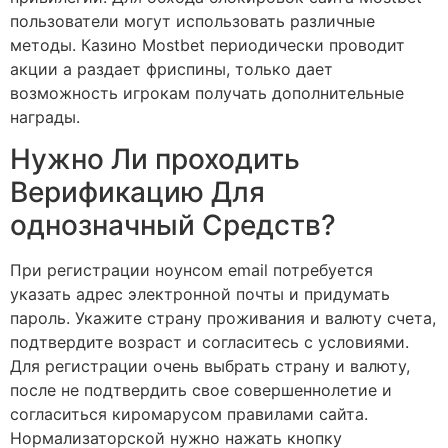
пользователи могут использовать различные
методы. Казино Mostbet периодически проводит
акции а раздает фриспины, только дает
возможность игрокам получать дополнительные
награды.
Нужно Ли проходить
Верификацию Для
однозначный Средств?
При регистрации ноунсом email потребуется
указать адрес электронной почты и придумать
пароль. Укажите страну проживания и валюту счета,
подтвердите возраст и согласитесь с условиями.
Для регистрации очень выбрать страну и валюту,
после не подтвердить свое совершеннолетие и
согласиться киромарусом правилами сайта.
Нормализаторской нужно нажать кнопку