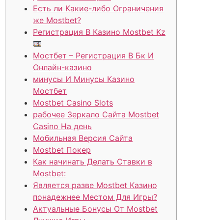
Есть ли Какие-либо Ограничения
же Mostbet?
Регистрация В Казино Mostbet Kz
Мостбет – Регистрация В Бк И
Онлайн-казино
минусы И Минусы Казино
Мостбет
Mostbet Casino Slots
рабочее Зеркало Сайта Mostbet
Casino На день
Мобильная Версия Сайта
Mostbet Покер
Как начинать Делать Ставки в
Mostbet:
Является разве Mostbet Казино
понадежнее Местом Для Игры?
Актуальные Бонусы От Mostbet