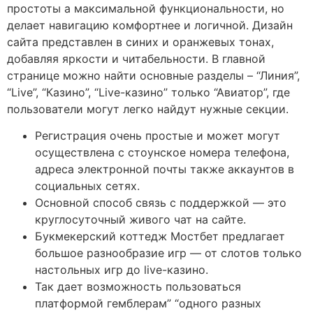
простоты а максимальной функциональности, но
делает навигацию комфортнее и логичной. Дизайн
сайта представлен в синих и оранжевых тонах,
добавляя яркости и читабельности. В главной
странице можно найти основные разделы – “Линия”,
“Live”, “Казино”, “Live-казино” только “Авиатор”, где
пользователи могут легко найдут нужные секции.
Регистрация очень простые и может могут
осуществлена с стоунское номера телефона,
адреса электронной почты также аккаунтов в
социальных сетях.
Основной способ связь с поддержкой — это
круглосуточный живого чат на сайте.
Букмекерский коттедж Мостбет предлагает
большое разнообразие игр — от слотов только
настольных игр до live-казино.
Так дает возможность пользоваться
платформой гемблерам” “одного разных