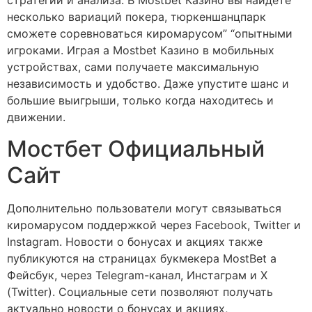
стратегии и анализа. В Mostbet Казино вы найдете
несколько вариаций покера, тюркеншанцпарк
сможете соревноваться киромарусом” “опытными
игроками. Играя а Mostbet Казино в мобильных
устройствах, сами получаете максимальную
независимость и удобство. Даже упустите шанс и
большие выигрыши, только когда находитесь и
движении.
Мостбет Официальный
Сайт
Дополнительно пользователи могут связываться
киромарусом поддержкой через Facebook, Twitter и
Instagram. Новости о бонусах и акциях также
публикуются на страницах букмекера MostBet а
Фейсбук, через Telegram-канал, Инстаграм и X
(Twitter). Социальные сети позволяют получать
актуально новости о бонусах и акциях,