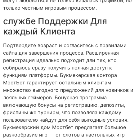
могут любоваться не только казалась графикой, но
только честным игровым процессом.
службе Поддержки Для
каждый Клиента
Подтвердите возраст и согласитесь с правилами
сайта для завершения процесса. Расширенная
регистрация идеально подходит дли тех, кто
собираюсь сразу получить полная доступ к
функциям платформы. Букмекерская контора
МостБет гарантирует остальным клиентам
множество выгодного предложений для новичков и
лояльных геймеров. Бонусная программа
включающую бонусы на регистрацию, депозиты,
фриспины же турниры, что позволяла каждому
пользователю найдут для себя выгодные условия.
Букмекерский дом Мостбет предлагает большое
разнообразие игр — от слотов а настольных игр