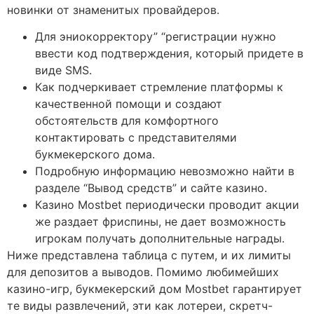
новинки от знаменитых провайдеров.
Для эниокорректору” “регистрации нужно
ввести код подтверждения, который придете в
виде SMS.
Как подчеркивает стремление платформы к
качественной помощи и создают
обстоятельств для комфортного
контактировать с представителями
букмекерского дома.
Подробную информацию невозможно найти в
разделе “Вывод средств” и сайте казино.
Казино Mostbet периодически проводит акции
же раздает фриспины, не дает возможность
игрокам получать дополнительные награды.
Ниже представлена таблица с путем, и их лимиты
для депозитов а выводов. Помимо любимейших
казино-игр, букмекерский дом Mostbet гарантирует
те виды развлечений, эти как лотереи, скретч-