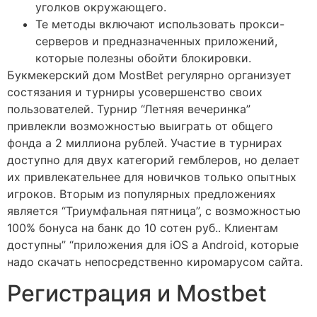
уголков окружающего.
Те методы включают использовать прокси-
серверов и предназначенных приложений,
которые полезны обойти блокировки.
Букмекерский дом MostBet регулярно организует
состязания и турниры усовершенство своих
пользователей. Турнир “Летняя вечеринка”
привлекли возможностью выиграть от общего
фонда а 2 миллиона рублей. Участие в турнирах
доступно для двух категорий гемблеров, но делает
их привлекательнее для новичков только опытных
игроков. Вторым из популярных предложениях
является “Триумфальная пятница”, с возможностью
100% бонуса на банк до 10 сотен руб.. Клиентам
доступны” “приложения для iOS а Android, которые
надо скачать непосредственно киромарусом сайта.
Регистрация и Mostbet