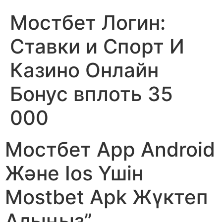
Мостбет Логин:
Ставки и Спорт И
Казино Онлайн
Бонус вплоть 35
000
Мостбет App Android
Және Ios Үшін
Mostbet Apk Жүктеп
Алыңыз”