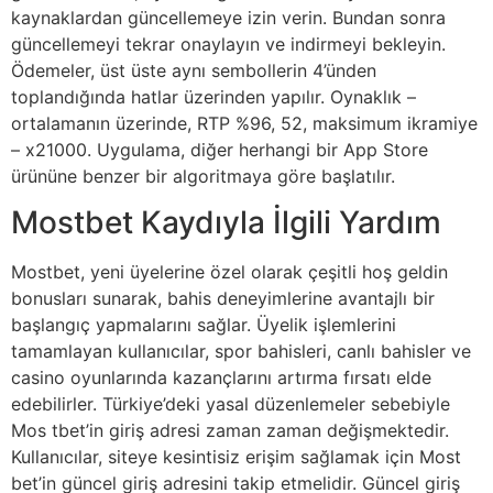
kaynaklardan güncellemeye izin verin. Bundan sonra
güncellemeyi tekrar onaylayın ve indirmeyi bekleyin.
Ödemeler, üst üste aynı sembollerin 4’ünden
toplandığında hatlar üzerinden yapılır. Oynaklık –
ortalamanın üzerinde, RTP %96, 52, maksimum ikramiye
– x21000. Uygulama, diğer herhangi bir App Store
ürününe benzer bir algoritmaya göre başlatılır.
Mostbet Kaydıyla İlgili Yardım
Mostbet, yeni üyelerine özel olarak çeşitli hoş geldin
bonusları sunarak, bahis deneyimlerine avantajlı bir
başlangıç yapmalarını sağlar. Üyelik işlemlerini
tamamlayan kullanıcılar, spor bahisleri, canlı bahisler ve
casino oyunlarında kazançlarını artırma fırsatı elde
edebilirler. Türkiye’deki yasal düzenlemeler sebebiyle
Mos tbet’in giriş adresi zaman zaman değişmektedir.
Kullanıcılar, siteye kesintisiz erişim sağlamak için Most
bet’in güncel giriş adresini takip etmelidir. Güncel giriş