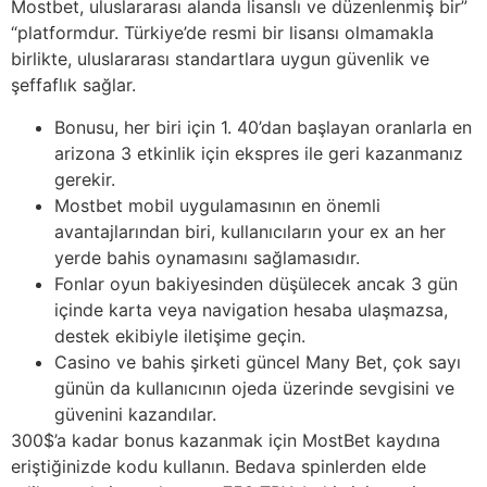
Mostbet, uluslararası alanda lisanslı ve düzenlenmiş bir”
“platformdur. Türkiye’de resmi bir lisansı olmamakla
birlikte, uluslararası standartlara uygun güvenlik ve
şeffaflık sağlar.
Bonusu, her biri için 1. 40’dan başlayan oranlarla en
arizona 3 etkinlik için ekspres ile geri kazanmanız
gerekir.
Mostbet mobil uygulamasının en önemli
avantajlarından biri, kullanıcıların your ex an her
yerde bahis oynamasını sağlamasıdır.
Fonlar oyun bakiyesinden düşülecek ancak 3 gün
içinde karta veya navigation hesaba ulaşmazsa,
destek ekibiyle iletişime geçin.
Casino ve bahis şirketi güncel Many Bet, çok sayı
günün da kullanıcının ojeda üzerinde sevgisini ve
güvenini kazandılar.
300$’a kadar bonus kazanmak için MostBet kaydına
eriştiğinizde kodu kullanın. Bedava spinlerden elde