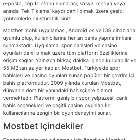
e-posta, cep telefonu numarası, sosyal medya veya
anında ‘Tek Tıklama’ kaydı dahil olmak üzere çeşitli
yöntemlerle oluşturabilirsiniz.
Mostbet mobil uygulaması, Android os ve iOS cihazlarla
uyumlu olup, kullanıcılarına her an bahis yapma imkanı
sunmaktadır. Uygulama, spor bahisleri ve casino
oyunları dahil olmak üzere tüm platform özelliklerine
erişim sağlar. Yalnızca birkaç dakika içinde kurulabilir ve
55 MB’tan az yer kaplar. Mostbet, Türkiye’de spor
bahisleri ve casino oyunları sunan popüler bir çevrim içi
bahis platformudur. 2009 yılında kurulan Mostbet,
dünyanın dört bir yanındaki bahisçilere hizmet
vermektedir. Platform, geniş bir spor yelpazesi, canlı
bahis seçenekleri ve çeşitli casino oyunları ile
kullanıcılarına zengin bir oyun deneyimi sunar.
Mostbet Içindekiler