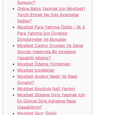
Sunuyor?
Online Bahis Yapmak Için Mostbet’i
Tercih Etmek Ne Gibi Avantajlar
Sağlar?
Mostbet Para Yatırma Ödülü – İlk 5
Para Yatırma İçin Ücretsiz
Döndürmeler Ve Bonuslar
Mostbet Casino Oyunları Ve Sanal
Sporlar Hakkında Bir Inceleme
Yapabilir Misiniz?
Mostbet Ödeme Yöntemleri
Mostbet Içindekiler
Mostbet Aviator Nedir Ve Nasıl
Oynanır?
Mostbet Kaydıyla İlgili Yardım
Mostbet Sitesine Giriş Yapmak Için
En Güncel Giriş Adresine Nasıl
Ulaşabilirim?
Mostbet Spor Ödülü