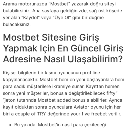
Arama motorunuzda “Mostbet” yazarak doğru siteyi
bulabilirsiniz. Ana sayfaya geldiğinizde, sağ üst köşede
yer alan “Kaydol” veya “Üye Ol” gibi bir düğme
bulacaksınız.
Mostbet Sitesine Giriş
Yapmak Için En Güncel Giriş
Adresine Nasıl Ulaşabilirim?
Kişisel bilgilerin bir kısmı oyuncunun profiline
kopyalanacaktır. Mostbet hem en yeni başlayanlara hem
para sadık müşterilere ikramiye sunar. Kayıttan hemen
sonra yeni müşteriler, bonusla değiştirilebilecek fifty”
“jeton tutarında Mostbet added bonus alabilirler. Ayrıca
kayıt olduktan sonra oyunculara Aviator oyunu için her
biri a couple of TRY değerinde your five freebet verilir.
Bu yazıda, Mostbet’in nasıl para çekileceği