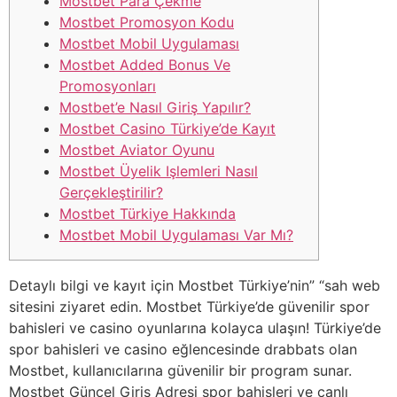
Mostbet Para Çekme
Mostbet Promosyon Kodu
Mostbet Mobil Uygulaması
Mostbet Added Bonus Ve
Promosyonları
Mostbet’e Nasıl Giriş Yapılır?
Mostbet Casino Türkiye’de Kayıt
Mostbet Aviator Oyunu
Mostbet Üyelik Işlemleri Nasıl
Gerçekleştirilir?
Mostbet Türkiye Hakkında
Mostbet Mobil Uygulaması Var Mı?
Detaylı bilgi ve kayıt için Mostbet Türkiye’nin” “sah web
sitesini ziyaret edin. Mostbet Türkiye’de güvenilir spor
bahisleri ve casino oyunlarına kolayca ulaşın! Türkiye’de
spor bahisleri ve casino eğlencesinde drabbats olan
Mostbet, kullanıcılarına güvenilir bir program sunar.
Mostbet Güncel Giriş Adresi spor bahisleri ve canlı