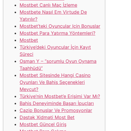
Mostbet Canlı Maç İzleme
Mostbete Nasıl Em Virtude De
Yatırılır?
Mostbet’teki Oyuncular Için Bonuslar
Mostbet Para Yatırma Yöntemleri?
Mostbet
Türkiye’deki Oyuncular İçin Kayıt
Süreci
Osman Y – “sorumlu Oyun Oynama
Taahhüdü”
Mostbet Sitesinde Hangi Casino
Oyunları Ve Bahis Seçenekleri
Mevcut?
Türkiye’nin Mostbet’e Erişimi Var Mı?
Bahis Deneyiminde Başarı İpuçları
Cazip Bonuslar Ve Promosyonlar
Dəstək Xidməti Most Bet
Mostbet Güncel Giriş