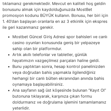
tıklamanız gerekmektedir. Mevcut en kaliteli hoş geldin
bonusunu almak için kaydolduğunuzda MostBet
promosyon kodunu BÜYÜK kullanın. Bonusu, her biri için
1. 40’dan başlayan oranlarla en az 3 etkinlik için ekspres
ile geri kazanmanız gerekir.
Mostbet Güncel Giriş Adresi spor bahisleri ve canlı
casino oyunları konusunda geniş bir yelpazeye
sahip olan bir platformdur.
Artık akıllı telefonlar ve tabletler, günlük
hayatımızın vazgeçilmez parçaları haline geldi.
Bunu yaptıktan sonra, hesap kontrol panelinizden
veya doğrudan bahis yapmakla ilgilendiğiniz
herhangi bir canlı bülten ekranından anında bahis
oynamaya başlayabilirsiniz.
Ana sayfanın sağ üst köşesinde bulunan “Kayıt Ol”
butonuna tıklayarak, karşınıza çıkan formu
doldurmanız ve doğrulama işlemini tamamlamanız
yeterlidir.