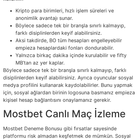
Kripto para birimleri, hızlı işlem süreleri ve
anonimlik avantajı sunar.
Böylece sadece tek bir branşla sınırlı kalmayıp,
farklı disiplinlerden keyif alabilirsiniz.
Aksi takdirde, BO tüm hesapları engelleyebilir
empieza hesaplardaki fonları dondurabilir.
Yalnızca birkaç dakika içinde kurulabilir ve fifty
MB’tan az yer kaplar.
Böylece sadece tek bir branşla sınırlı kalmayıp, farklı
disiplinlerden keyif alabilirsiniz. Ayrıca oyuncular sosyal
medya profilini kullanarak kaydolabilirler. Bunu yapmak
için, sosyal ağlardan birinin logosuna basmanız empieza
kişisel hesap bağlantısını onaylamanız gerekir.
Mostbet Canlı Maç İzleme
Mostbet Deneme Bonusu gibi fırsatlar sayesinde
platformu risk almadan keşfetmek de mümkün. Sosyal