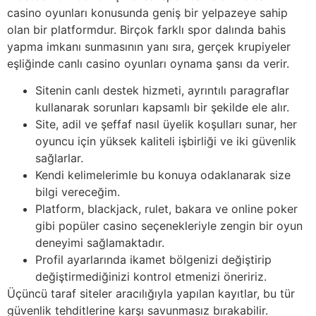
casino oyunları konusunda geniş bir yelpazeye sahip
olan bir platformdur. Birçok farklı spor dalında bahis
yapma imkanı sunmasının yanı sıra, gerçek krupiyeler
eşliğinde canlı casino oyunları oynama şansı da verir.
Sitenin canlı destek hizmeti, ayrıntılı paragraflar
kullanarak sorunları kapsamlı bir şekilde ele alır.
Site, adil ve şeffaf nasıl üyelik koşulları sunar, her
oyuncu için yüksek kaliteli işbirliği ve iki güvenlik
sağlarlar.
Kendi kelimelerimle bu konuya odaklanarak size
bilgi vereceğim.
Platform, blackjack, rulet, bakara ve online poker
gibi popüler casino seçenekleriyle zengin bir oyun
deneyimi sağlamaktadır.
Profil ayarlarında ikamet bölgenizi değiştirip
değiştirmediğinizi kontrol etmenizi öneririz.
Üçüncü taraf siteler aracılığıyla yapılan kayıtlar, bu tür
güvenlik tehditlerine karşı savunmasız bırakabilir.