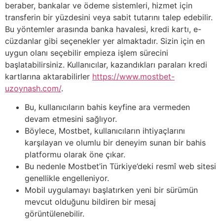
beraber, bankalar ve ödeme sistemleri, hizmet için
transferin bir yüzdesini veya sabit tutarını talep edebilir.
Bu yöntemler arasında banka havalesi, kredi kartı, e-
cüzdanlar gibi seçenekler yer almaktadır. Sizin için en
uygun olanı seçebilir empieza işlem sürecini
başlatabilirsiniz. Kullanıcılar, kazandıkları paraları kredi
kartlarına aktarabilirler
https://www.mostbet-
uzoynash.com/
.
Bu, kullanıcıların bahis keyfine ara vermeden
devam etmesini sağlıyor.
Böylece, Mostbet, kullanıcıların ihtiyaçlarını
karşılayan ve olumlu bir deneyim sunan bir bahis
platformu olarak öne çıkar.
Bu nedenle Mostbet’in Türkiye’deki resmî web sitesi
genellikle engelleniyor.
Mobil uygulamayı başlatırken yeni bir sürümün
mevcut olduğunu bildiren bir mesaj
görüntülenebilir.