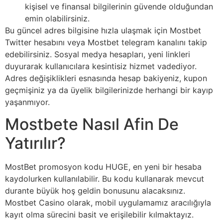
kişisel ve finansal bilgilerinin güvende olduğundan
emin olabilirsiniz.
Bu güncel adres bilgisine hızla ulaşmak için Mostbet
Twitter hesabını veya Mostbet telegram kanalını takip
edebilirsiniz. Sosyal medya hesapları, yeni linkleri
duyurarak kullanıcılara kesintisiz hizmet vadediyor.
Adres değişiklikleri esnasında hesap bakiyeniz, kupon
geçmişiniz ya da üyelik bilgilerinizde herhangi bir kayıp
yaşanmıyor.
Mostbete Nasıl Afin De
Yatırılır?
MostBet promosyon kodu HUGE, en yeni bir hesaba
kaydolurken kullanılabilir. Bu kodu kullanarak mevcut
durante büyük hoş geldin bonusunu alacaksınız.
Mostbet Casino olarak, mobil uygulamamız aracılığıyla
kayıt olma sürecini basit ve erişilebilir kılmaktayız.