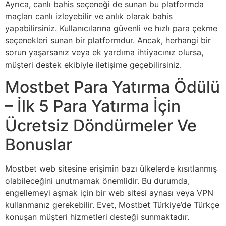
Ayrıca, canlı bahis seçeneği de sunan bu platformda
maçları canlı izleyebilir ve anlık olarak bahis
yapabilirsiniz. Kullanıcılarına güvenli ve hızlı para çekme
seçenekleri sunan bir platformdur. Ancak, herhangi bir
sorun yaşarsanız veya ek yardıma ihtiyacınız olursa,
müşteri destek ekibiyle iletişime geçebilirsiniz.
Mostbet Para Yatırma Ödülü
– İlk 5 Para Yatırma İçin
Ücretsiz Döndürmeler Ve
Bonuslar
Mostbet web sitesine erişimin bazı ülkelerde kısıtlanmış
olabileceğini unutmamak önemlidir. Bu durumda,
engellemeyi aşmak için bir web sitesi aynası veya VPN
kullanmanız gerekebilir. Evet, Mostbet Türkiye’de Türkçe
konuşan müşteri hizmetleri desteği sunmaktadır.