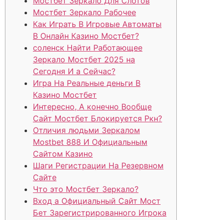
Мостбет Зеркало Для Слотов
Мостбет Зеркало Рабочее
Как Играть В Игровые Автоматы
В Онлайн Казино Мостбет?
соленск Найти Работающее
Зеркало Мостбет 2025 на
Сегодня И а Сейчас?
Игра На Реальные деньги В
Казино Мостбет
Интересно, А конечно Вообще
Сайт Мостбет Блокируется Ркн?
Отличия людьми Зеркалом
Mostbet 888 И Официальным
Сайтом Казино
Шаги Регистрации На Резервном
Сайте
Что это Мостбет Зеркало?
Вход а Официальный Сайт Мост
Бет Зарегистрированного Игрока