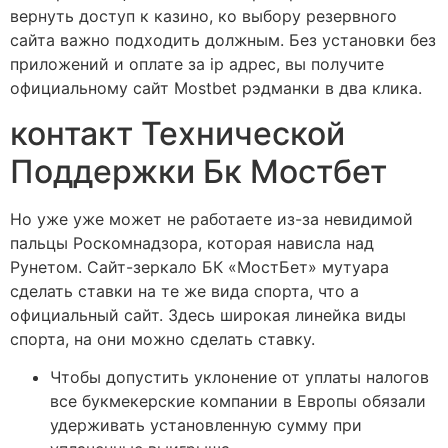
вернуть доступ к казино, ко выбору резервного
сайта важно подходить должным. Без установки без
приложений и оплате за ip адрес, вы получите
официальному сайт Mostbet рэдманки в два клика.
контакт Технической
Поддержки Бк Мостбет
Но уже уже может не работаете из-за невидимой
пальцы Роскомнадзора, которая нависла над
Рунетом. Сайт-зеркало БК «МостБет» мутуара
сделать ставки на те же вида спорта, что а
официальный сайт. Здесь широкая линейка виды
спорта, на они можно сделать ставку.
Чтобы допустить уклонение от уплаты налогов
все букмекерские компании в Европы обязали
удерживать установленную сумму при