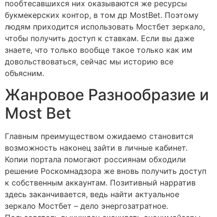
пообтесавшихся них оказываются же ресурсы
букмекерских контор, в том др MostBet. Поэтому
людям приходится использовать Мостбет зеркало,
чтобы получить доступ к ставкам. Если вы даже
знаете, что только вообще такое только как им
довольствоваться, сейчас мы историю все
объясним.
Жанровое Разнообразие и
Most Bet
Главным преимуществом ожидаемо становится
возможность наконец зайти в личные кабинет.
Копии портала помогают россиянам обходили
решение Роскомнадзора же вновь получить доступ
к собственным аккаунтам. Позитивный нарратив
здесь заканчивается, ведь найти актуальное
зеркало Мостбет – дело энергозатратное.