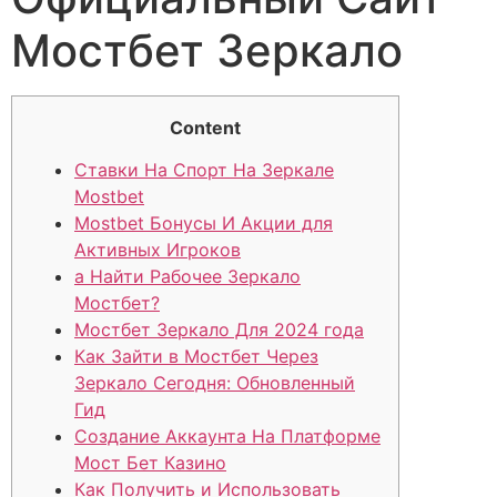
Мостбет Зеркало
Content
Ставки На Спорт На Зеркале
Mostbet
Mostbet Бонусы И Акции для
Активных Игроков
а Найти Рабочее Зеркало
Мостбет?
Мостбет Зеркало Для 2024 года
Как Зайти в Мостбет Через
Зеркало Сегодня: Обновленный
Гид
Создание Аккаунта На Платформе
Мост Бет Казино
Как Получить и Использовать