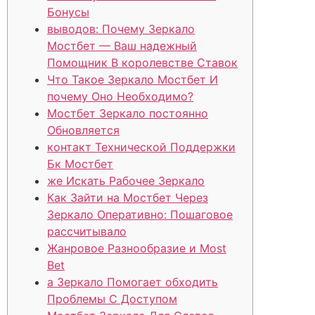
Бонусы
выводов: Почему Зеркало
Мостбет — Ваш надежный
Помощник В королевстве Ставок
Что Такое Зеркало Мостбет И
почему Оно Необходимо?
Мостбет Зеркало постоянно
Обновляется
контакт Технической Поддержки
Бк Мостбет
же Искать Рабочее Зеркало
Как Зайти на Мостбет Через
Зеркало Оперативно: Пошаговое
рассчитывало
Жанровое Разнообразие и Most
Bet
а Зеркало Помогает обходить
Проблемы С Доступом