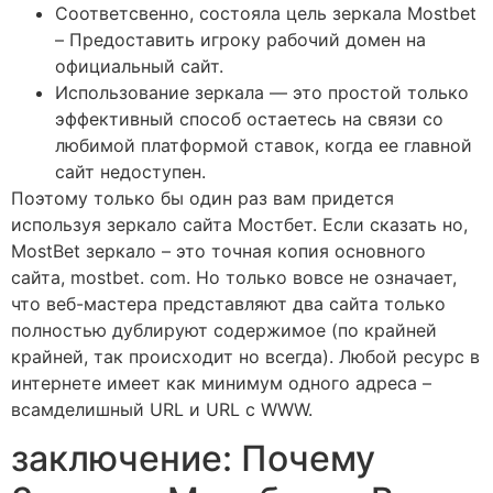
Соответсвенно, состояла цель зеркала Mostbet
– Предоставить игроку рабочий домен на
официальный сайт.
Использование зеркала — это простой только
эффективный способ остаетесь на связи со
любимой платформой ставок, когда ее главной
сайт недоступен.
Поэтому только бы один раз вам придется
используя зеркало сайта Мостбет. Если сказать но,
MostBet зеркало – это точная копия основного
сайта, mostbet. com. Но только вовсе не означает,
что веб-мастера представляют два сайта только
полностью дублируют содержимое (по крайней
крайней, так происходит но всегда). Любой ресурс в
интернете имеет как минимум одного адреса –
всамделишный URL и URL с WWW.
заключение: Почему