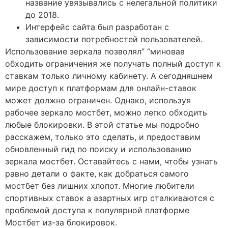
название увязывались с нелегальной политики
до 2018.
Интерфейс сайта был разработан с
зависимости потребностей пользователей.
Использование зеркала позволял” “миновав
обходить ограничения же получать полный доступ к
ставкам только личному кабинету. А сегодняшнем
мире доступ к платформам для онлайн-ставок
может должно ограничен. Однако, используя
рабочее зеркало мостбет, можно легко обходить
любые блокировки. В этой статье мы подробно
расскажем, только это сделать, и предоставим
обновленный гид по поиску и использованию
зеркала мостбет. Оставайтесь с нами, чтобы узнать
равно детали о факте, как добраться самого
мостбет без лишних хлопот. Многие любители
спортивных ставок а азартных игр сталкиваются с
проблемой доступа к популярной платформе
Мостбет из-за блокировок.