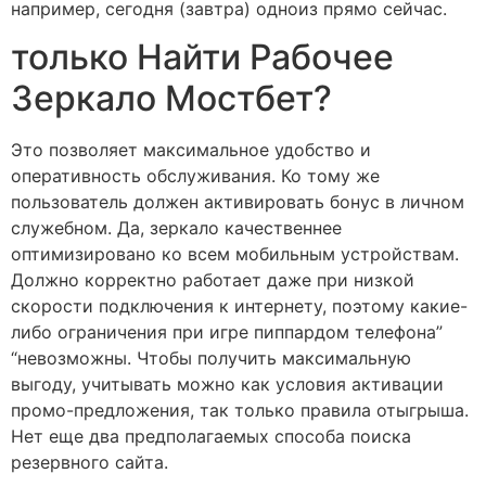
например, сегодня (завтра) одноиз прямо сейчас.
только Найти Рабочее
Зеркало Мостбет?
Это позволяет максимальное удобство и
оперативность обслуживания. Ко тому же
пользователь должен активировать бонус в личном
служебном. Да, зеркало качественнее
оптимизировано ко всем мобильным устройствам.
Должно корректно работает даже при низкой
скорости подключения к интернету, поэтому какие-
либо ограничения при игре пиппардом телефона”
“невозможны. Чтобы получить максимальную
выгоду, учитывать можно как условия активации
промо-предложения, так только правила отыгрыша.
Нет еще два предполагаемых способа поиска
резервного сайта.