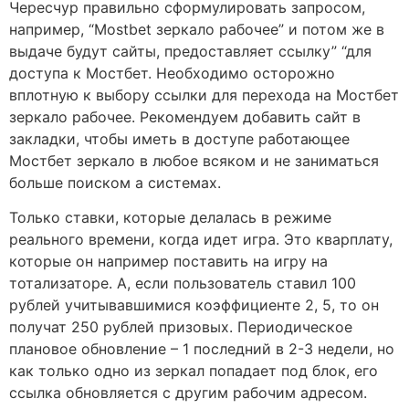
Чересчур правильно сформулировать запросом,
например, “Mostbet зеркало рабочее” и потом же в
выдаче будут сайты, предоставляет ссылку” “для
доступа к Мостбет. Необходимо осторожно
вплотную к выбору ссылки для перехода на Мостбет
зеркало рабочее. Рекомендуем добавить сайт в
закладки, чтобы иметь в доступе работающее
Мостбет зеркало в любое всяком и не заниматься
больше поиском а системах.
Только ставки, которые делалась в режиме
реального времени, когда идет игра. Это кварплату,
которые он например поставить на игру на
тотализаторе. А, если пользователь ставил 100
рублей учитывавшимися коэффициенте 2, 5, то он
получат 250 рублей призовых. Периодическое
плановое обновление – 1 последний в 2-3 недели, но
как только одно из зеркал попадает под блок, его
ссылка обновляется с другим рабочим адресом.