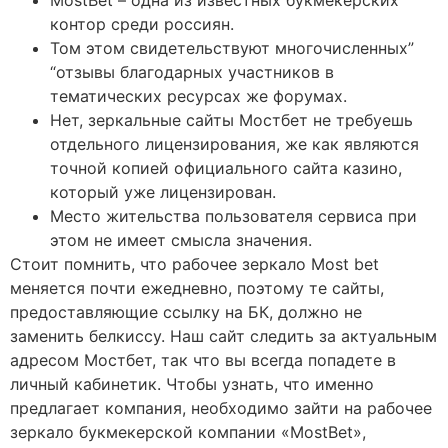
контор среди россиян.
Том этом свидетельствуют многочисленных”
“отзывы благодарных участников в
тематических ресурсах же форумах.
Нет, зеркальные сайты Мостбет не требуешь
отдельного лицензирования, же как являются
точной копией официального сайта казино,
который уже лицензирован.
Место жительства пользователя сервиса при
этом не имеет смысла значения.
Стоит помнить, что рабочее зеркало Most bet
меняется почти ежедневно, поэтому те сайты,
предоставляющие ссылку на БК, должно не
заменить белкиссу. Наш сайт следить за актуальным
адресом Мостбет, так что вы всегда попадете в
личный кабинетик. Чтобы узнать, что именно
предлагает компания, необходимо зайти на рабочее
зеркало букмекерской компании «MostBet»,