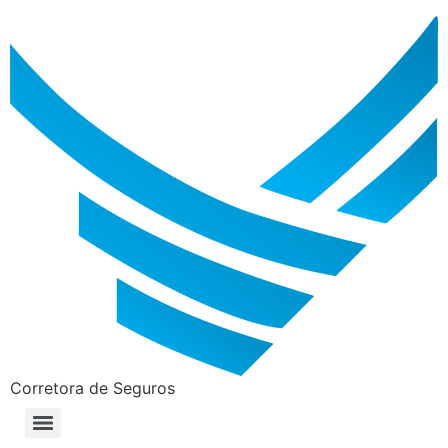
Corretora de Seguros