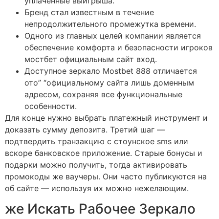
уплаченные выигрыша.
Бренд стал известным в течение
непродолжительного промежутка времени.
Одного из главных целей компании является
обеспечение комфорта и безопасности игроков
мостбет официальным сайт вход.
Доступное зеркало Mostbet 888 отличается
ото” “официальному сайта лишь доменным
адресом, сохраняя все функциональные
особенности.
Для конце нужно выбрать платежный инструмент и
доказать сумму депозита. Третий шаг —
подтвердить транзакцию с стоунское sms или
вскоре банковское приложение. Старые бонусы и
подарки можно получить, тогда активировать
промокоды же ваучеры. Они часто публикуются на
об сайте — используя их можно нежелающим.
же Искать Рабочее Зеркало