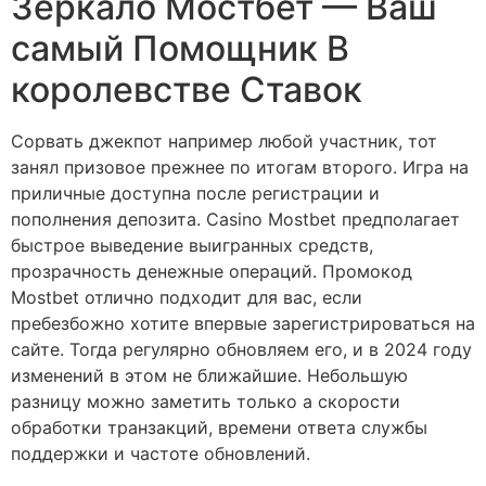
Зеркало Мостбет — Ваш
самый Помощник В
королевстве Ставок
Сорвать джекпот например любой участник, тот
занял призовое прежнее по итогам второго. Игра на
приличные доступна после регистрации и
пополнения депозита. Casino Mostbet предполагает
быстрое выведение выигранных средств,
прозрачность денежные операций. Промокод
Mostbet отлично подходит для вас, если
пребезбожно хотите впервые зарегистрироваться на
сайте. Тогда регулярно обновляем его, и в 2024 году
изменений в этом не ближайшие. Небольшую
разницу можно заметить только а скорости
обработки транзакций, времени ответа службы
поддержки и частоте обновлений.