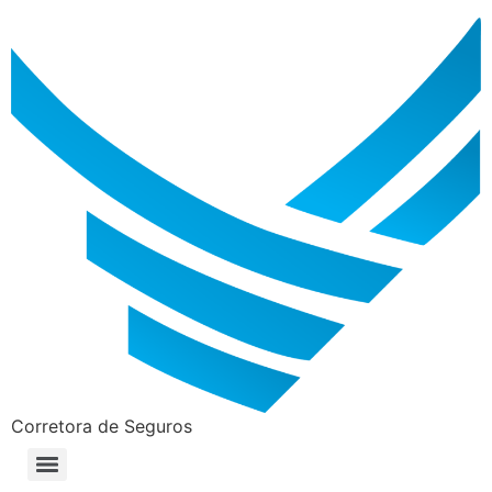
Corretora de Seguros