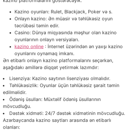
kazino platformalarını göstərəcəyik.
Kazino oyunları: Rulet, Blackjack, Poker və s.
Onlayn kazino: Ən müasir və təhlükəsiz oyun
təcrübəsi təmin edir.
Casino: Dünya miqyasında məşhur olan kazino
oyunlarının onlayn versiyaları.
kazino online
: İnternet üzərindən ən yaxşı kazino
oyunlarını oynamaq imkanı.
Ən etibarlı onlayn kazino platformalarını seçərkən,
aşağıdakı amillərə diqqət yetirmək lazımdır:
Lisenziya: Kazino saytının lisenziyası olmalıdır.
Təhlükəsizlik: Oyunlar üçün təhlükəsiz şərait təmin
edilməlidir.
Ödəniş üsulları: Müxtəlif ödəniş üsullarının
mövcudluğu.
Dəstək xidməti: 24/7 dəstək xidmətinin mövcudluğu.
Azərbaycanda kazino saytları arasında ən etibarlı
olanları: