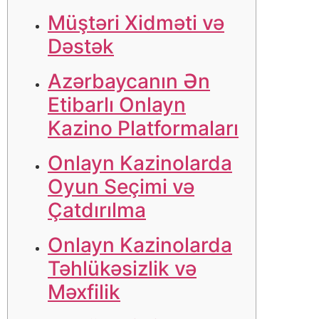
Müştəri Xidməti və
Dəstək
Azərbaycanın Ən
Etibarlı Onlayn
Kazino Platformaları
Onlayn Kazinolarda
Oyun Seçimi və
Çatdırılma
Onlayn Kazinolarda
Təhlükəsizlik və
Məxfilik