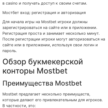
в casino и получать доступ к своим счетам.
Мостбет вход: регистрация и авторизация
Для начала игры на Mostbet игроки должны
зарегистрироваться на сайте или в приложении.
Регистрация проста и занимает несколько минут.
После регистрации игроки могут авторизоваться на
сайте или в приложении, используя свои логин и
пароль.
Обзор букмекерской
конторы Mostbet
Преимущества Mostbet
Mostbet предлагает несколько преимуществ,
которые делают его привлекательным для игроков.
В частности, это: