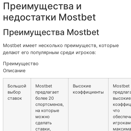
Преимущества и
недостатки Mostbet
Преимущества Mostbet
Mostbet имеет несколько преимуществ, которые
делают его популярным среди игроков:
Преимущество
Описание
Большой
Mostbet
Высокие
Mostbet
выбор
предлагает
коэффициенты
предлаг
ставок
более 20
высокие
спортсменов,
коэффиц
на которые
что
можно
обеспеч
сделать
игрокам
ставки,
максим