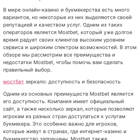
В мире онлайн-казино и букмекерства есть много
вариантов, но некоторые из них выделяются своей
репутацией и качеством услуг. Одним из таких
операторов является Mostbet, который уже долгое
время радует своих клиентов высоким уровнем
сервиса и широким спектром возможностей. В этом
обзоре мы рассмотрим все преимущества и
недостатки Mostbet, чтобы помочь вам сделать
правильный выбор.
мостбет
зеркало: доступность и безопасность
Одним из основных преимуществ Mostbet является
его доступность. Компания имеет официальный
сайт, а также несколько зеркал, которые позволяют
игрокам из разных стран доступаться к услугам
букмекера. Это особенно важно для игроков,
которые живут в странах, где интернет-казино и
букмекерство запрещены. Mostbet также