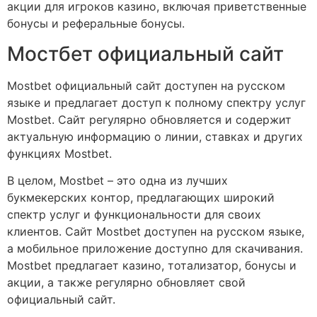
акции для игроков казино, включая приветственные
бонусы и реферальные бонусы.
Мостбет официальный сайт
Mostbet официальный сайт доступен на русском
языке и предлагает доступ к полному спектру услуг
Mostbet. Сайт регулярно обновляется и содержит
актуальную информацию о линии, ставках и других
функциях Mostbet.
В целом, Mostbet – это одна из лучших
букмекерских контор, предлагающих широкий
спектр услуг и функциональности для своих
клиентов. Сайт Mostbet доступен на русском языке,
а мобильное приложение доступно для скачивания.
Mostbet предлагает казино, тотализатор, бонусы и
акции, а также регулярно обновляет свой
официальный сайт.