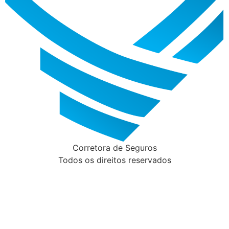
Corretora de Seguros
Todos os direitos reservados