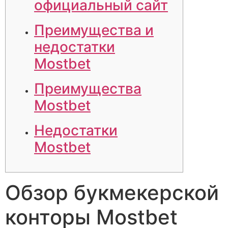
официальный сайт
Преимущества и
недостатки
Mostbet
Преимущества
Mostbet
Недостатки
Mostbet
Обзор букмекерской
конторы Mostbet