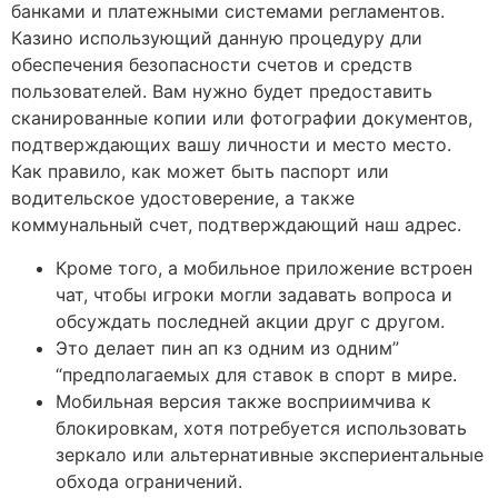
банками и платежными системами регламентов.
Казино использующий данную процедуру дли
обеспечения безопасности счетов и средств
пользователей. Вам нужно будет предоставить
сканированные копии или фотографии документов,
подтверждающих вашу личности и место место.
Как правило, как может быть паспорт или
водительское удостоверение, а также
коммунальный счет, подтверждающий наш адрес.
Кроме того, а мобильное приложение встроен
чат, чтобы игроки могли задавать вопроса и
обсуждать последней акции друг с другом.
Это делает пин ап кз одним из одним”
“предполагаемых для ставок в спорт в мире.
Мобильная версия также восприимчива к
блокировкам, хотя потребуется использовать
зеркало или альтернативные экспериентальные
обхода ограничений.