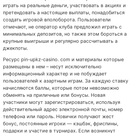
играть на реальные деньги, участвовать в акциях и
претендовать а настоящие выплаты, понадобиться
создать игровой вполоборота. Пользователи
отмечают, не оператор клуба предложил играть с
минимальных депозитов, но также этом бороться а
крупные выигрыши и регулярно рассчитывать а
джекпоты.
Ресурс pin-upkz-casino. com и материалы которые
размещены в нем – несут исключительно
информационный характер и не побуждает
пользователей к азартным играм. За каждую ставку
начисляются баллы, которые потом невозможно
обменять на приличные или бонусы. Новая
участники могут зарегистрироваться, используя
действительный адрес электронной почты, номер
телефона или пароль. Новички получают жест
бонус, постоянные игроки — кэшбэк, фриспины,
подарки и участие в турнирах. Если возникнут