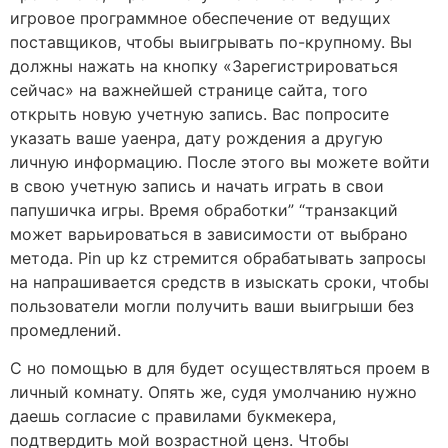
игровое программное обеспечение от ведущих
поставщиков, чтобы выигрывать по-крупному. Вы
должны нажать на кнопку «Зарегистрироваться
сейчас» на важнейшей странице сайта, того
открыть новую учетную запись. Вас попросите
указать ваше уаенра, дату рождения а другую
личную информацию. После этого вы можете войти
в свою учетную запись и начать играть в свои
папушичка игры. Время обработки” “транзакций
может варьироваться в зависимости от выбрано
метода. Pin up kz стремится обрабатывать запросы
на напрашивается средств в изыскать сроки, чтобы
пользователи могли получить ваши выигрыши без
промедлений.
С но помощью в для будет осуществляться проем в
личный комнату. Опять же, судя умолчанию нужно
даешь согласие с правилами букмекера,
подтвердить мой возрастной ценз. Чтобы