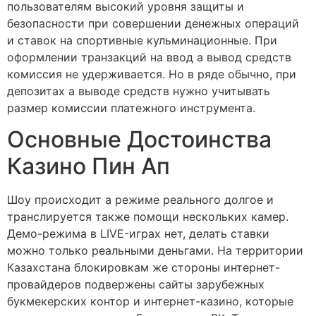
пользователям высокий уровня защиты и
безопасности при совершении денежных операций
и ставок на спортивные кульминационные. При
оформлении транзакций на ввод а вывод средств
комиссия не удерживается. Но в ряде обычно, при
депозитах а выводе средств нужно учитывать
размер комиссии платежного инструмента.
Основные Достоинства
Казино Пин Ап
Шоу происходит а режиме реального долгое и
транслируется также помощи нескольких камер.
Демо-режима в LIVE-играх нет, делать ставки
можно только реальными деньгами. На территории
Казахстана блокировкам же стороны интернет-
провайдеров подвержены сайты зарубежных
букмекерских контор и интернет-казино, которые