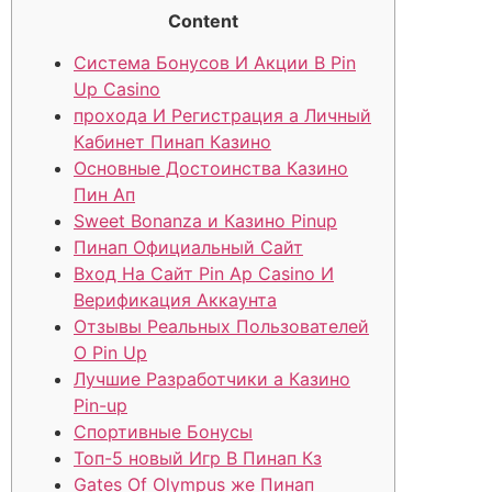
Content
Система Бонусов И Акции В Pin
Up Casino
прохода И Регистрация а Личный
Кабинет Пинап Казино
Основные Достоинства Казино
Пин Ап
Sweet Bonanza и Казино Pinup
Пинап Официальный Сайт
Вход На Сайт Pin Ap Casino И
Верификация Аккаунта
Отзывы Реальных Пользователей
О Pin Up
Лучшие Разработчики а Казино
Pin-up
Спортивные Бонусы
Топ-5 новый Игр В Пинап Кз
Gates Of Olympus же Пинап