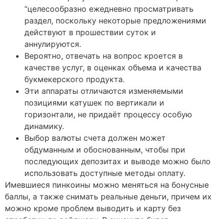
“целесообразно ежедневно просматривать
раздел, поскольку некоторые предложениями
действуют в прошествии суток и
аннулируются.
Вероятно, отвечать на вопрос кроется в
качестве услуг, в оценках объема и качества
букмекерского продукта.
Эти аппараты отличаются изменяемыми
позициями катушек по вертикали и
горизонтали, не придаёт процессу особую
динамику.
Выбор валюты счета должен может
обдуманным и обоснованным, чтобы при
последующих депозитах и выводе можно было
использовать доступные методы оплату.
Имевшиеся пинкоины можно меняться на бонусные
баллы, а также снимать реальные деньги, причем их
можно кроме проблем выводить и карту без