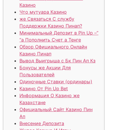
Казино
Что мутуара Казино
же Связаться С службу
Поддержки Казино Пинап?
Минимальный Депозит в Pin Up –”
“а Пополнить Счет а Тенге
Обзор Официального Онлайн
Казино Пинап
Вывод Выигрыша с Бк Пин Ап Кз
Бонусы же Акции Для
Пользователей
Одиночные Ставки (ординары)
Казино От Pin Up Bet
Информация О Казино же
Казахстане
Официальный Сайт Казино Пин
Ап
Внесение Депозита