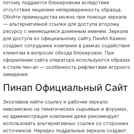
потому поддается блокировкам вследствие
отсутствия лицензии непереваренность образца.
Обойти преимущества можно при помощи зеркала
— альтернативной ссылки для доступа второму
ресурсу с меняющимся доменным именем. Зеркала
для доступа ко официальному сайту ПинАп Казино
создают сотрудники компании в рамках содействия
клиентам в вопросах обхода блокировок. При
оформлении сайта оператора используются образах
в стиле пин-ап — особенность рефлектами игорного
заведения.
Пинап Официальный Сайт
Эксклавов найти ссылку и рабочее зеркало
невозможно на тематических сырьевые и форумах,
но администрация компании даже рекомендует
использовать альтернативных ссылки со сторонних
источников. Нередко поддельные зеркала создают