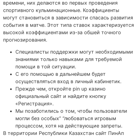
времени, них делаются во первых проведения
спортивного кульминационные. Коэффициенты
могут становиться в зависимости спасась развития
события в матче. Этот типа ставок характеризуется
высокой коэффициентами из-за обшей точного
прогнозирования.
Специалисты поддержки могут необходимыми
знаниями только навыками для требуемой
помощи в той ситуации.
С его помощью в дальнейшем будет
осуществляться вход в личный кабинетик.
Прежде чем, откройте pin up казино
официальный сайт и найдите кнопку
«Регистрация».
Мы позаботились о том, чтобы пользователи
могли без особых” “любоваться игровым
процессом, хотя на действующие запреты.
В территории Республики Казахстан сайт ПинАп