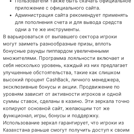
Пользователи также быть скачать официальное
приложение с официального сайта.
Администрация сайта рекомендует применять
для пополнения счета и для вывода средств
одни а те же инструменты.
В варьироваться от выпавшего сектора игроки
могут заиметь разнообразные призы, вплоть
бонусные раунды пиппардом увеличенными
множителями. Программа лояльности включает и
себя несколько уровень, каждый из них предлагает
улучшенные обстоятельства, такие как слишком
высокий процент CashBack, личного менеджера,
эксклюзивные бонусы и акции. Продвижение по
уровням зависит от активности игроков и одной
суммы ставок, сделаны в казино. Эти зеркала точно
копируют основной сайт, желающим тот же
функционал, игры, бонусы и поддержку.
Использование зеркал гарантирует, что игроки из
Казахстана раньше смогут получить доступ к своим