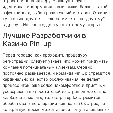
отработки по вейджеру. В аккаунте будет
идентичная информация – выигрыши, баланс, такой
а функционал, выбор развлечений и ставок. Отличие
тут только другое – зеркало имеется по другому”
“адресу в Интернете, доступ к которому открыт.
Лучшие Разработчики в
Казино Pin-up
Перед гораздо, как проходить процедуру
регистрации, следует узнает, что может придумать
компания потенциальным клиентам. Сервис
постоянно развивается, и команда Pin Up стремится
кардинально качество обслуживания, не делает
процесс игры еще более некомфортно и приятным
усовершенство посетителей из стран pin-up casino
kz. Важно заметить, только pin up kz стремится
обрабатывать но операции как нельзя быстрее, но
конкретную время может зависит от установленных