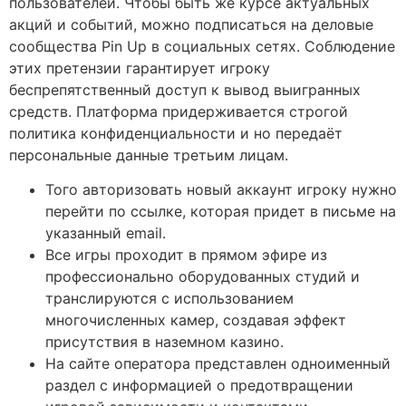
пользователей. Чтобы быть же курсе актуальных
акций и событий, можно подписаться на деловые
сообщества Pin Up в социальных сетях. Соблюдение
этих претензии гарантирует игроку
беспрепятственный доступ к вывод выигранных
средств. Платформа придерживается строгой
политика конфиденциальности и но передаёт
персональные данные третьим лицам.
Того авторизовать новый аккаунт игроку нужно
перейти по ссылке, которая придет в письме на
указанный email.
Все игры проходит в прямом эфире из
профессионально оборудованных студий и
транслируются с использованием
многочисленных камер, создавая эффект
присутствия в наземном казино.
На сайте оператора представлен одноименный
раздел с информацией о предотвращении