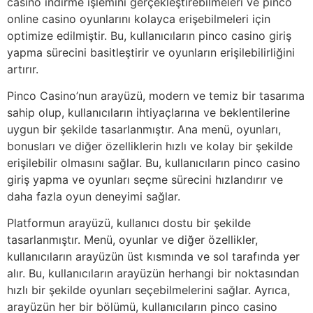
casino indirme işlemini gerçekleştirebilmeleri ve pinco
online casino oyunlarını kolayca erişebilmeleri için
optimize edilmiştir. Bu, kullanıcıların pinco casino giriş
yapma sürecini basitleştirir ve oyunların erişilebilirliğini
artırır.
Pinco Casino’nun arayüzü, modern ve temiz bir tasarıma
sahip olup, kullanıcıların ihtiyaçlarına ve beklentilerine
uygun bir şekilde tasarlanmıştır. Ana menü, oyunları,
bonusları ve diğer özelliklerin hızlı ve kolay bir şekilde
erişilebilir olmasını sağlar. Bu, kullanıcıların pinco casino
giriş yapma ve oyunları seçme sürecini hızlandırır ve
daha fazla oyun deneyimi sağlar.
Platformun arayüzü, kullanıcı dostu bir şekilde
tasarlanmıştır. Menü, oyunlar ve diğer özellikler,
kullanıcıların arayüzün üst kısmında ve sol tarafında yer
alır. Bu, kullanıcıların arayüzün herhangi bir noktasından
hızlı bir şekilde oyunları seçebilmelerini sağlar. Ayrıca,
arayüzün her bir bölümü, kullanıcıların pinco casino