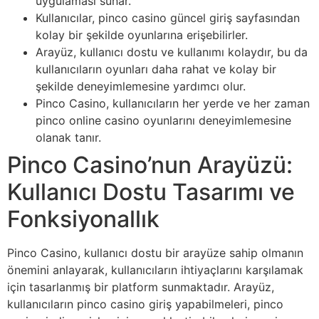
uygulaması sunar.
Kullanıcılar, pinco casino güncel giriş sayfasından
kolay bir şekilde oyunlarına erişebilirler.
Arayüz, kullanıcı dostu ve kullanımı kolaydır, bu da
kullanıcıların oyunları daha rahat ve kolay bir
şekilde deneyimlemesine yardımcı olur.
Pinco Casino, kullanıcıların her yerde ve her zaman
pinco online casino oyunlarını deneyimlemesine
olanak tanır.
Pinco Casino’nun Arayüzü:
Kullanıcı Dostu Tasarımı ve
Fonksiyonallık
Pinco Casino, kullanıcı dostu bir arayüze sahip olmanın
önemini anlayarak, kullanıcıların ihtiyaçlarını karşılamak
için tasarlanmış bir platform sunmaktadır. Arayüz,
kullanıcıların pinco casino giriş yapabilmeleri, pinco