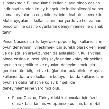
sunmaktadır. Bu uygulama, kullanıcıların pinco casino
indir sayfasından kolay bir şekilde indirebileceği ve her
zaman oyunlarına erişebilmesi için ideal bir seçenektir.
Mobil uygulama, kullanıcıların her yerde ve her zaman
pinco online casino oyunlarını deneyimlemesine olanak
tanır.
Pinco Casino’nun Türkiye’deki popülerliği, kullanıcıların
oyun deneyimini iyileştirmek için sürekli olarak yenilenen
ve geliştirilen arayüzünden da anlaşılabilir. Kullanıcılar,
pinco casino güncel giriş sayfasından kolay bir şekilde
oyunları seçebilirler ve oyunları deneyimlemek için
gereken tüm bilgileri ve bağlantıları bulabilirler. Arayüz,
kullanıcı dostu ve kullanımı kolaydır, bu da kullanıcıların
oyunları daha rahat ve kolay bir şekilde
deneyimlemesine yardımcı olur.
Pinco Casino, Türkiye’deki kullanıcılar için özel
olarak tasarlanmış ve optimize edilmiş bir mobil