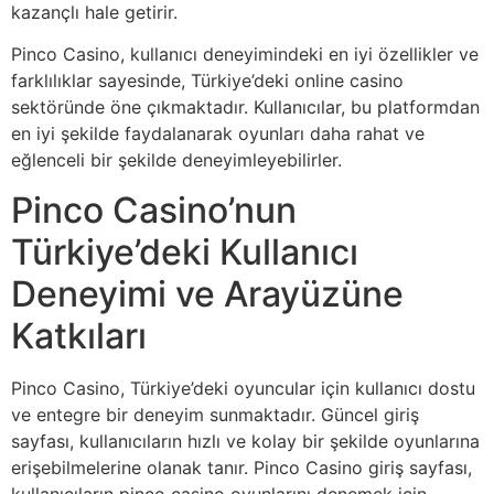
kazançlı hale getirir.
Pinco Casino, kullanıcı deneyimindeki en iyi özellikler ve
farklılıklar sayesinde, Türkiye’deki online casino
sektöründe öne çıkmaktadır. Kullanıcılar, bu platformdan
en iyi şekilde faydalanarak oyunları daha rahat ve
eğlenceli bir şekilde deneyimleyebilirler.
Pinco Casino’nun
Türkiye’deki Kullanıcı
Deneyimi ve Arayüzüne
Katkıları
Pinco Casino, Türkiye’deki oyuncular için kullanıcı dostu
ve entegre bir deneyim sunmaktadır. Güncel giriş
sayfası, kullanıcıların hızlı ve kolay bir şekilde oyunlarına
erişebilmelerine olanak tanır. Pinco Casino giriş sayfası,
kullanıcıların pinco casino oyunlarını denemek için