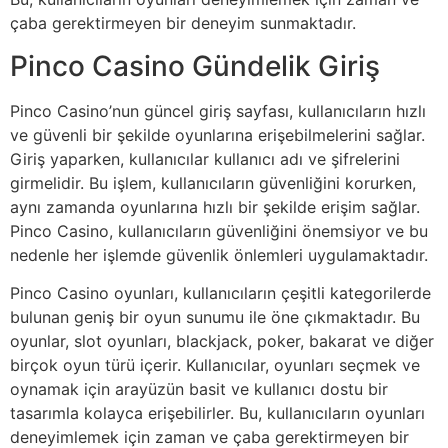
çaba gerektirmeyen bir deneyim sunmaktadır.
Pinco Casino Gündelik Giriş
Pinco Casino’nun güncel giriş sayfası, kullanıcıların hızlı
ve güvenli bir şekilde oyunlarına erişebilmelerini sağlar.
Giriş yaparken, kullanıcılar kullanıcı adı ve şifrelerini
girmelidir. Bu işlem, kullanıcıların güvenliğini korurken,
aynı zamanda oyunlarına hızlı bir şekilde erişim sağlar.
Pinco Casino, kullanıcıların güvenliğini önemsiyor ve bu
nedenle her işlemde güvenlik önlemleri uygulamaktadır.
Pinco Casino oyunları, kullanıcıların çeşitli kategorilerde
bulunan geniş bir oyun sunumu ile öne çıkmaktadır. Bu
oyunlar, slot oyunları, blackjack, poker, bakarat ve diğer
birçok oyun türü içerir. Kullanıcılar, oyunları seçmek ve
oynamak için arayüzün basit ve kullanıcı dostu bir
tasarımla kolayca erişebilirler. Bu, kullanıcıların oyunları
deneyimlemek için zaman ve çaba gerektirmeyen bir