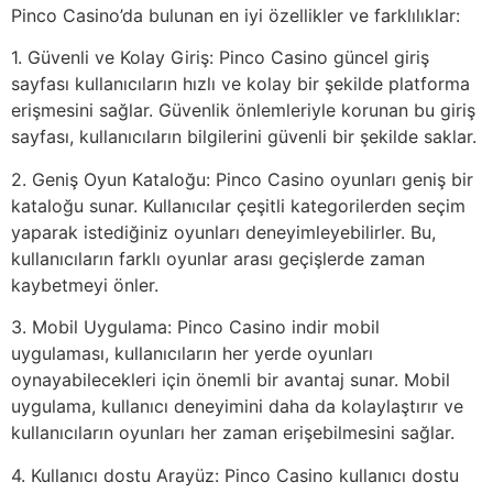
Pinco Casino’da bulunan en iyi özellikler ve farklılıklar:
1. Güvenli ve Kolay Giriş: Pinco Casino güncel giriş
sayfası kullanıcıların hızlı ve kolay bir şekilde platforma
erişmesini sağlar. Güvenlik önlemleriyle korunan bu giriş
sayfası, kullanıcıların bilgilerini güvenli bir şekilde saklar.
2. Geniş Oyun Kataloğu: Pinco Casino oyunları geniş bir
kataloğu sunar. Kullanıcılar çeşitli kategorilerden seçim
yaparak istediğiniz oyunları deneyimleyebilirler. Bu,
kullanıcıların farklı oyunlar arası geçişlerde zaman
kaybetmeyi önler.
3. Mobil Uygulama: Pinco Casino indir mobil
uygulaması, kullanıcıların her yerde oyunları
oynayabilecekleri için önemli bir avantaj sunar. Mobil
uygulama, kullanıcı deneyimini daha da kolaylaştırır ve
kullanıcıların oyunları her zaman erişebilmesini sağlar.
4. Kullanıcı dostu Arayüz: Pinco Casino kullanıcı dostu