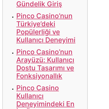
Gündelik Giriş
Pinco Casino’nun
Türkiye’deki
Popülerliği ve
Kullanıcı Deneyimi
Pinco Casino’nun
Arayüzü: Kullanıcı
Dostu Tasarımı ve
Fonksiyonallık
Pinco Casino
Kullanıcı
Deneyimindeki En