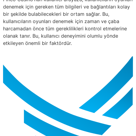
denemek için gereken tüm bilgileri ve bağlantıları kolay
bir şekilde bulabilecekleri bir ortam sağlar. Bu,
kullanıcıların oyunları denemek için zaman ve çaba
harcamadan önce tüm gereklilikleri kontrol etmelerine
olanak tanır. Bu, kullanıcı deneyimini olumlu yönde
etkileyen önemli bir faktördür.