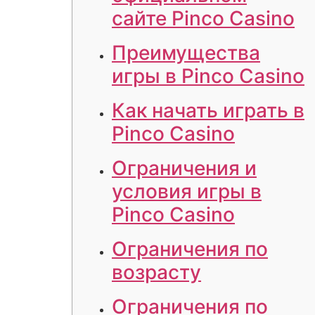
сайте Pinco Casino
Преимущества
игры в Pinco Casino
Как начать играть в
Pinco Casino
Ограничения и
условия игры в
Pinco Casino
Ограничения по
возрасту
Ограничения по