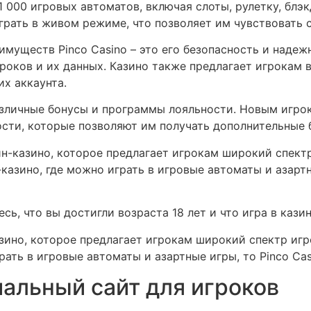
 1 000 игровых автоматов, включая слоты, рулетку, блэ
рать в живом режиме, что позволяет им чувствовать с
имуществ Pinco Casino – это его безопасность и наде
гроков и их данных. Казино также предлагает игрокам
их аккаунта.
азличные бонусы и программы лояльности. Новым игрок
сти, которые позволяют им получать дополнительные 
айн-казино, которое предлагает игрокам широкий спект
азино, где можно играть в игровые автоматы и азартны
есь, что вы достигли возраста 18 лет и что игра в каз
азино, которое предлагает игрокам широкий спектр игр
ать в игровые автоматы и азартные игры, то Pinco Cas
иальный сайт для игроков