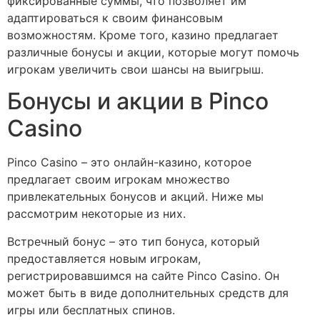
фиксированные суммы, что позволяет им
адаптироваться к своим финансовым
возможностям. Кроме того, казино предлагает
различные бонусы и акции, которые могут помочь
игрокам увеличить свои шансы на выигрыш.
Бонусы и акции в Pinco
Casino
Pinco Casino – это онлайн-казино, которое
предлагает своим игрокам множество
привлекательных бонусов и акций. Ниже мы
рассмотрим некоторые из них.
Встречный бонус – это тип бонуса, который
предоставляется новым игрокам,
регистрировавшимся на сайте Pinco Casino. Он
может быть в виде дополнительных средств для
игры или бесплатных спинов.