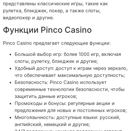
представлены классические игры, такие как
рулетка, блэкджек, покер, а также слоты,
видеопокер и другие.
Функции Pinco Casino
Pinco Casino предлагает следующие функции:
Большой выбор игр: более 1000 игр, включая
слоты, рулетку, блэкджек и другие;
Удобный доступ: доступ к играм через зеркало,
что обеспечивает максимальную доступность;
Безопасность: Pinco Casino использует
современные технологии безопасности, чтобы
защитить данные игроков;
Промокоды и бонусы: регулярные акции и
предложения для новых и постоянных игроков;
Многоязычность: доступные языки: русский,
английский, немецкий и другие;