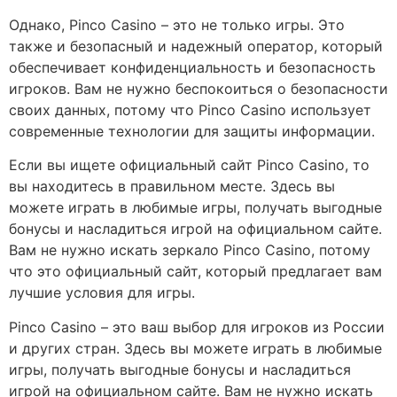
Однако, Pinco Casino – это не только игры. Это
также и безопасный и надежный оператор, который
обеспечивает конфиденциальность и безопасность
игроков. Вам не нужно беспокоиться о безопасности
своих данных, потому что Pinco Casino использует
современные технологии для защиты информации.
Если вы ищете официальный сайт Pinco Casino, то
вы находитесь в правильном месте. Здесь вы
можете играть в любимые игры, получать выгодные
бонусы и насладиться игрой на официальном сайте.
Вам не нужно искать зеркало Pinco Casino, потому
что это официальный сайт, который предлагает вам
лучшие условия для игры.
Pinco Casino – это ваш выбор для игроков из России
и других стран. Здесь вы можете играть в любимые
игры, получать выгодные бонусы и насладиться
игрой на официальном сайте. Вам не нужно искать