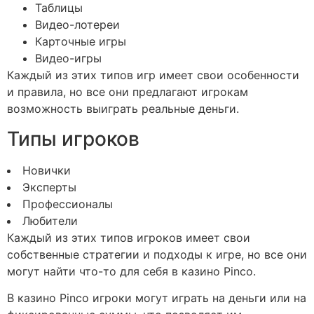
Таблицы
Видео-лотереи
Карточные игры
Видео-игры
Каждый из этих типов игр имеет свои особенности
и правила, но все они предлагают игрокам
возможность выиграть реальные деньги.
Типы игроков
Новички
Эксперты
Профессионалы
Любители
Каждый из этих типов игроков имеет свои
собственные стратегии и подходы к игре, но все они
могут найти что-то для себя в казино Pinco.
В казино Pinco игроки могут играть на деньги или на