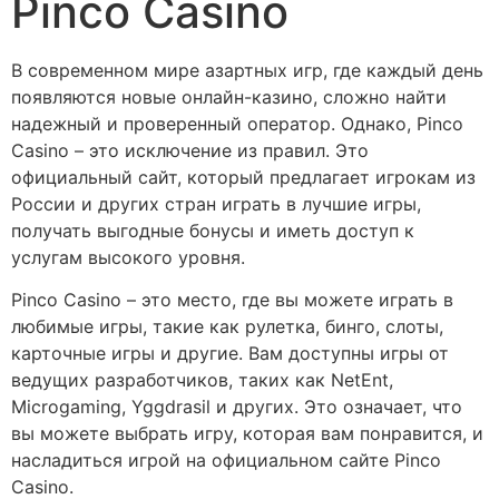
Pinco Casino
В современном мире азартных игр, где каждый день
появляются новые онлайн-казино, сложно найти
надежный и проверенный оператор. Однако, Pinco
Casino – это исключение из правил. Это
официальный сайт, который предлагает игрокам из
России и других стран играть в лучшие игры,
получать выгодные бонусы и иметь доступ к
услугам высокого уровня.
Pinco Casino – это место, где вы можете играть в
любимые игры, такие как рулетка, бинго, слоты,
карточные игры и другие. Вам доступны игры от
ведущих разработчиков, таких как NetEnt,
Microgaming, Yggdrasil и других. Это означает, что
вы можете выбрать игру, которая вам понравится, и
насладиться игрой на официальном сайте Pinco
Casino.