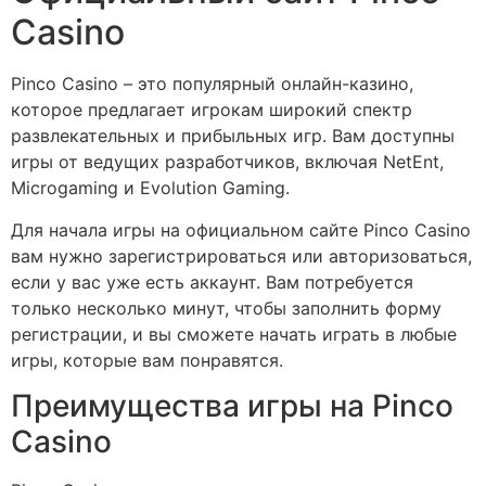
Casino
Pinco Casino – это популярный онлайн-казино,
которое предлагает игрокам широкий спектр
развлекательных и прибыльных игр. Вам доступны
игры от ведущих разработчиков, включая NetEnt,
Microgaming и Evolution Gaming.
Для начала игры на официальном сайте Pinco Casino
вам нужно зарегистрироваться или авторизоваться,
если у вас уже есть аккаунт. Вам потребуется
только несколько минут, чтобы заполнить форму
регистрации, и вы сможете начать играть в любые
игры, которые вам понравятся.
Преимущества игры на Pinco
Casino