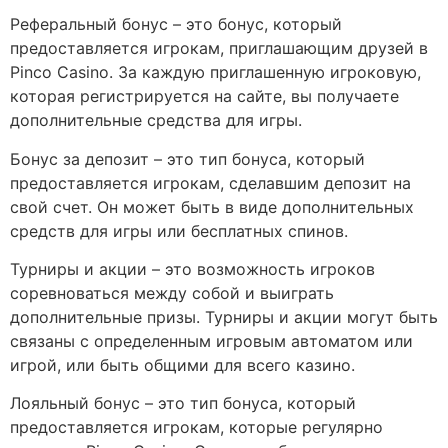
Реферальный бонус – это бонус, который
предоставляется игрокам, приглашающим друзей в
Pinco Casino. За каждую приглашенную игроковую,
которая регистрируется на сайте, вы получаете
дополнительные средства для игры.
Бонус за депозит – это тип бонуса, который
предоставляется игрокам, сделавшим депозит на
свой счет. Он может быть в виде дополнительных
средств для игры или бесплатных спинов.
Турниры и акции – это возможность игроков
соревноваться между собой и выиграть
дополнительные призы. Турниры и акции могут быть
связаны с определенным игровым автоматом или
игрой, или быть общими для всего казино.
Лояльный бонус – это тип бонуса, который
предоставляется игрокам, которые регулярно