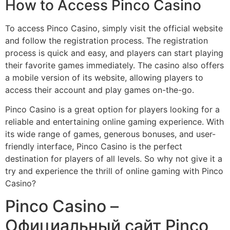
How to Access Pinco Casino
To access Pinco Casino, simply visit the official website
and follow the registration process. The registration
process is quick and easy, and players can start playing
their favorite games immediately. The casino also offers
a mobile version of its website, allowing players to
access their account and play games on-the-go.
Pinco Casino is a great option for players looking for a
reliable and entertaining online gaming experience. With
its wide range of games, generous bonuses, and user-
friendly interface, Pinco Casino is the perfect
destination for players of all levels. So why not give it a
try and experience the thrill of online gaming with Pinco
Casino?
Pinco Casino –
Официальный сайт Pinco