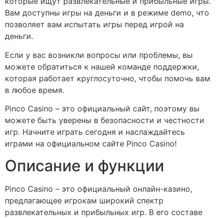
которые ищут развлекательные и прибыльные игры.
Вам доступны игры на деньги и в режиме demo, что
позволяет вам испытать игры перед игрой на
деньги.
Если у вас возникли вопросы или проблемы, вы
можете обратиться к нашей команде поддержки,
которая работает круглосуточно, чтобы помочь вам
в любое время.
Pinco Casino – это официальный сайт, поэтому вы
можете быть уверены в безопасности и честности
игр. Начните играть сегодня и наслаждайтесь
играми на официальном сайте Pinco Casino!
Описание и функции
Pinco Casino – это официальный онлайн-казино,
предлагающее игрокам широкий спектр
развлекательных и прибыльных игр. В его составе