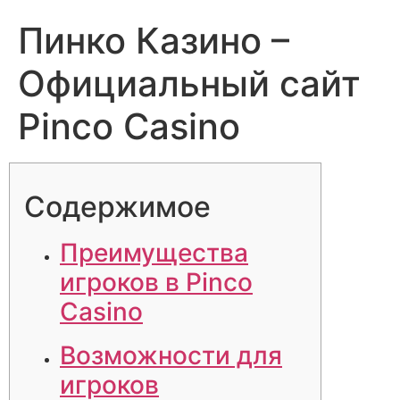
Пинко Казино –
Официальный сайт
Pinco Casino
Содержимое
Преимущества
игроков в Pinco
Casino
Возможности для
игроков