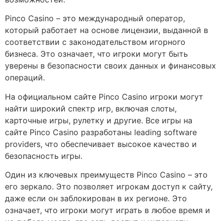
Pinco Casino – это международный оператор,
который работает на основе лицензии, выданной в
соответствии с законодательством игорного
бизнеса. Это означает, что игроки могут быть
уверены в безопасности своих данных и финансовых
операций.
На официальном сайте Pinco Casino игроки могут
найти широкий спектр игр, включая слоты,
карточные игры, рулетку и другие. Все игры на
сайте Pinco Casino разработаны leading software
providers, что обеспечивает высокое качество и
безопасность игры.
Один из ключевых преимуществ Pinco Casino – это
его зеркало. Это позволяет игрокам доступ к сайту,
даже если он заблокирован в их регионе. Это
означает, что игроки могут играть в любое время и