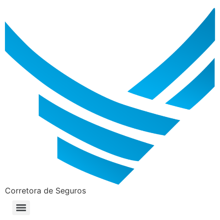
Corretora de Seguros