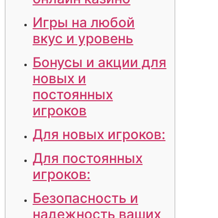
Игры на любой
вкус и уровень
Бонусы и акции для
новых и
постоянных
игроков
Для новых игроков:
Для постоянных
игроков:
Безопасность и
надежность ваших