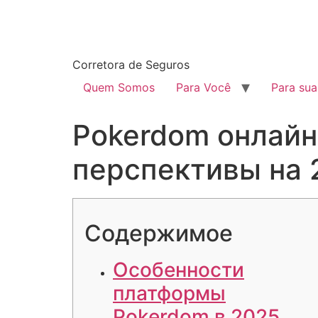
Corretora de Seguros
Quem Somos
Para Você
Para su
Pokerdom онлайн 
перспективы на 
Содержимое
Особенности
платформы
Pokerdom в 2025