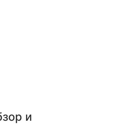
бзор и