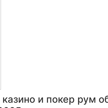
казино и покер рум о