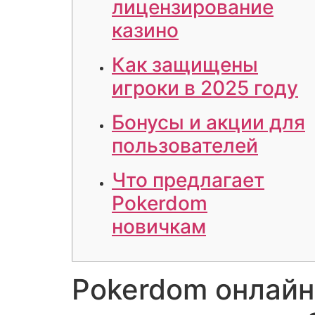
лицензирование
казино
Как защищены
игроки в 2025 году
Бонусы и акции для
пользователей
Что предлагает
Pokerdom
новичкам
Pokerdom онлайн 