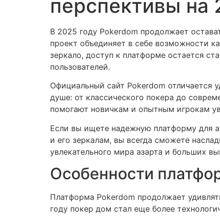
перспективы на 
В 2025 году Pokerdom продолжает остава
проект объединяет в себе возможности к
зеркало, доступ к платформе остается ст
пользователей.
Официальный сайт Pokerdom отличается у
душе: от классического покера до соврем
помогают новичкам и опытным игрокам ув
Если вы ищете надежную платформу для а
и его зеркалам, вы всегда сможете насла
увлекательного мира азарта и больших в
Особенности платфор
Платформа Pokerdom продолжает удивлять 
году покер дом стал еще более технологи