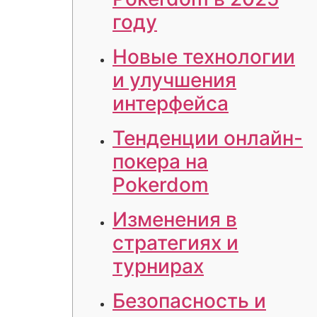
году
Новые технологии
и улучшения
интерфейса
Тенденции онлайн-
покера на
Pokerdom
Изменения в
стратегиях и
турнирах
Безопасность и