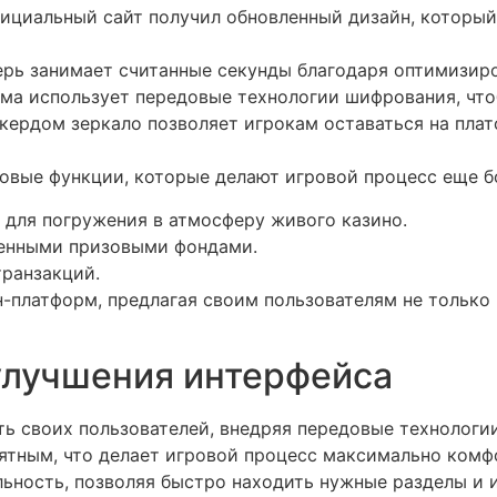
ициальный сайт получил обновленный дизайн, который
рь занимает считанные секунды благодаря оптимизир
ма использует передовые технологии шифрования, что
кердом зеркало позволяет игрокам оставаться на пла
новые функции, которые делают игровой процесс еще б
 для погружения в атмосферу живого казино.
ченными призовыми фондами.
ранзакций.
платформ, предлагая своим пользователям не только 
улучшения интерфейса
ть своих пользователей, внедряя передовые технологи
нятным, что делает игровой процесс максимально ком
ьность, позволяя быстро находить нужные разделы и 