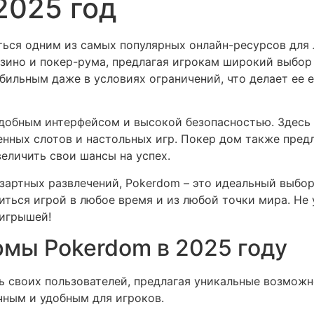
2025 год
ться одним из самых популярных онлайн-ресурсов для 
азино и покер-рума, предлагая игрокам широкий выбор
абильным даже в условиях ограничений, что делает ее 
добным интерфейсом и высокой безопасностью. Здесь 
енных слотов и настольных игр. Покер дом также пред
еличить свои шансы на успех.
зартных развлечений, Pokerdom – это идеальный выбо
диться игрой в любое время и из любой точки мира. Не
ыигрышей!
мы Pokerdom в 2025 году
своих пользователей, предлагая уникальные возможно
чным и удобным для игроков.