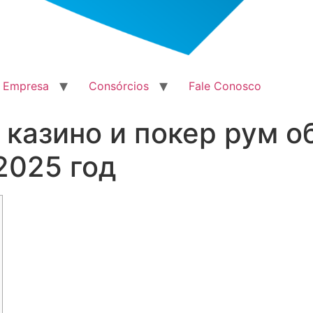
a Empresa
Consórcios
Fale Conosco
казино и покер рум о
2025 год