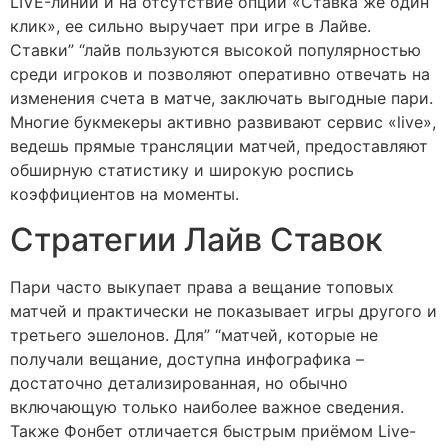
LIVE-линии и на отсутствие опции «Ставка же один
клик», ее сильно выручает при игре в Лайве.
Ставки” “лайв пользуются высокой популярностью
среди игроков и позволяют оперативно отвечать на
изменения счета в матче, заключать выгодные пари.
Многие букмекеры активно развивают сервис «live»,
ведешь прямые трансляции матчей, предоставляют
обширную статистику и широкую роспись
коэффициентов на моменты.
Стратегии Лайв Ставок
Пари часто выкупает права а вещание топовых
матчей и практически не показывает игры другого и
третьего эшелонов. Для” “матчей, которые не
получали вещание, доступна инфографика –
достаточно детализированная, но обычно
включающую только наиболее важное сведения.
Также Фонбет отличается быстрым приёмом Live-