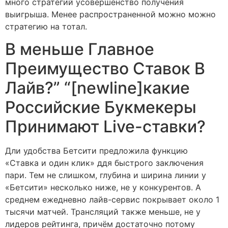
много стратегий усовершенство получения
выигрыша. Менее распространенной можно можно
стратегию на тотал.
В меньше Главное
Преимущество Ставок В
Лайв?” “[newline]какие
Российские Букмекеры
Принимают Live-ставки?
Дли удобства Бетсити предложила функцию
«Ставка и один клик» ддя быстрого заключения
пари. Тем не слишком, глубина и ширина линии у
«Бетсити» несколько ниже, не у конкурентов. А
среднем ежедневно лайв-сервис покрывает около 1
тысячи матчей. Трансляций также меньше, не у
лидеров рейтинга, причём достаточно потому