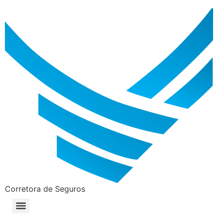
Corretora de Seguros