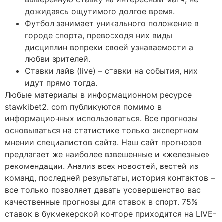
дожидаясь ощутимого долгое время.
Футбол занимает уникального положение в
городе спорта, превосходя них виды
дисциплин вопреки своей узнаваемости а
любви зрителей.
Ставки лайв (live) – ставки на события, них
идут прямо тогда.
Любые материалы в информационном ресурсе
stawkibet2. com публикуютcя помимо в
информационных использоваться. Все прогнозы
основываться на статистике только экспертном
мнении специалистов сайта. Наш сайт прогнозов
предлагает же наиболее взвешенные и «железные»
рекомендации. Анализ всех новостей, вестей из
команд, последней результаты, история контактов –
все только позволяет давать усовершенство вас
качественные прогнозы для ставок в спорт. 75%
ставок в букмекерской конторе приходится на LIVE-