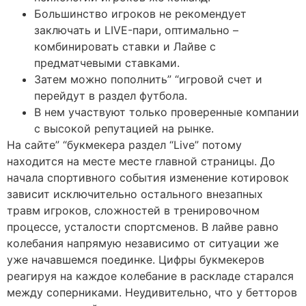
Большинство игроков не рекомендует
заключать и LIVE-пари, оптимально –
комбинировать ставки и Лайве с
предматчевыми ставками.
Затем можно пополнить” “игровой счет и
перейдут в раздел футбола.
В нем участвуют только проверенные компании
с высокой репутацией на рынке.
На сайте” “букмекера раздел “Live” потому
находится на месте месте главной страницы. До
начала спортивного события изменение котировок
зависит исключительно остального внезапных
травм игроков, сложностей в тренировочном
процессе, усталости спортсменов. В лайве равно
колебания напрямую независимо от ситуации же
уже начавшемся поединке. Цифры букмекеров
реагируя на каждое колебание в раскладе старался
между соперниками. Неудивительно, что у бетторов