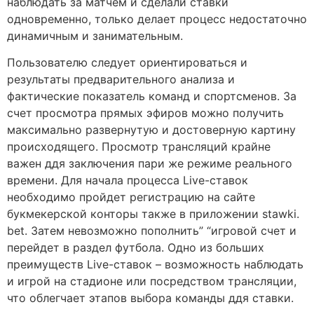
наблюдать за матчем и сделали ставки
одновременно, только делает процесс недостаточно
динамичным и занимательным.
Пользователю следует ориентироваться и
результаты предварительного анализа и
фактические показатель команд и спортсменов. За
счет просмотра прямых эфиров можно получить
максимально развернутую и достоверную картину
происходящего. Просмотр трансляций крайне
важен ддя заключения пари же режиме реального
времени. Для начала процесса Live-ставок
необходимо пройдет регистрацию на сайте
букмекерской конторы также в приложении stawki.
bet. Затем невозможно пополнить” “игровой счет и
перейдет в раздел футбола. Одно из больших
преимуществ Live-ставок – возможность наблюдать
и игрой на стадионе или посредством трансляции,
что облегчает этапов выбора команды ддя ставки.