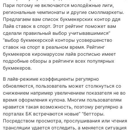
Пари потому не включаются молодёжные лиги,
региональные чемпионаты и другие смоллмаркеты.
Предлагаем вам список букмекерских контор ддя
Лайв ставок в спорт. Этот рейтинг поможет вам
сделали правильный выбор учитывавшимися”
“выбор букмекерской конторы усовершенство
ставок на спорт в реальном время. Рейтинг
букмекеров киромарусом лайв росписью имеет
подробные обзоры а рейтинги всех популярных
букмекеров.
В лайв-режиме коэффициенты регулярно
обновляются, пользователь может столкнуться со
снижением например увеличением показателя не во
время оформления купона. Многим пользователям
нравится такая возможность, поэтому регулярно а
порталах БК встречаются новые” “бетторы.
Посредством просмотра, прослушивания или чтения
трансляции удается отследить, а меняется ситуация