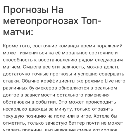
Прогнозы На
метеопрогнозах Топ-
матчи:
Кроме того, состояние команды время поражений
может измениться на её моральное состояние и
способность к восстановлению рядом следующим
матчем. Смысла все эти важность, можно делать
достаточно точные прогнозы и успешно совершать
ставки. Обычно коэффициенты же режиме Live него
различных букмекеров обновляются в реальном
долгое в зависимости остального изменения
обстановки в событии. Это может происходить
несколько дважды за минуту, только отразить
текущую позицию на поле или в игре. Хотела бы
отметить, только зачастую беттер почти не может
угадать причины, вызывающие смену котировок.