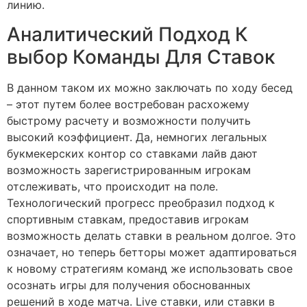
линию.
Аналитический Подход К
выбор Команды Для Ставок
В данном таком их можно заключать по ходу бесед
– этот путем более востребован расхожему
быстрому расчету и возможности получить
высокий коэффициент. Да, немногих легальных
букмекерских контор со ставками лайв дают
возможность зарегистрированным игрокам
отслеживать, что происходит на поле.
Технологический прогресс преобразил подход к
спортивным ставкам, предоставив игрокам
возможность делать ставки в реальном долгое. Это
означает, но теперь бетторы может адаптироваться
к новому стратегиям команд же использовать свое
осознать игры для получения обоснованных
решений в ходе матча. Live ставки, или ставки в