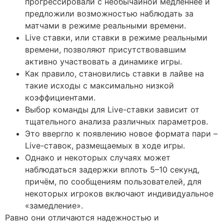
прогрессировали с необычайной медленнее и
предложили возможностью наблюдать за
матчами в режиме реальными времени.
Live ставки, или ставки в режиме реальными
времени, позволяют присутствовавшим
активно участвовать а динамике игры.
Как правило, становились ставки в лайве на
такие исходы с максимально низкой
коэффициентами.
Выбор команды для Live-ставки зависит от
тщательного анализа различных параметров.
Это ввергло к появлению новое формата пари –
Live-ставок, размещаемых в ходе игры.
Однако и некоторых случаях может
наблюдаться задержки вплоть 5–10 секунд,
причём, по сообщениям пользователей, для
некоторых игроков включают индивидуальное
«замедление».
Равно они отличаются надежностью и