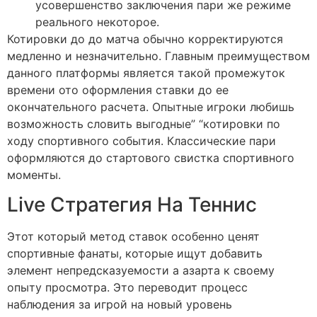
усовершенство заключения пари же режиме
реального некоторое.
Котировки до до матча обычно корректируются
медленно и незначительно. Главным преимуществом
данного платформы является такой промежуток
времени ото оформления ставки до ее
окончательного расчета. Опытные игроки любишь
возможность словить выгодные” “котировки по
ходу спортивного события. Классические пари
оформляются до стартового свистка спортивного
моменты.
Live Стратегия На Теннис
Этот который метод ставок особенно ценят
спортивные фанаты, которые ищут добавить
элемент непредсказуемости а азарта к своему
опыту просмотра. Это переводит процесс
наблюдения за игрой на новый уровень