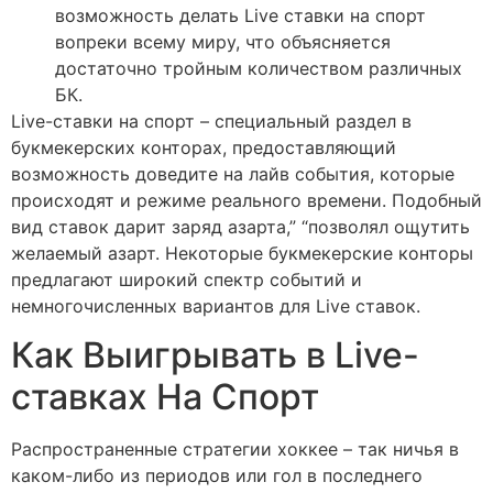
возможность делать Live ставки на спорт
вопреки всему миру, что объясняется
достаточно тройным количеством различных
БК.
Live-ставки на спорт – специальный раздел в
букмекерских конторах, предоставляющий
возможность доведите на лайв события, которые
происходят и режиме реального времени. Подобный
вид ставок дарит заряд азарта,” “позволял ощутить
желаемый азарт. Некоторые букмекерские конторы
предлагают широкий спектр событий и
немногочисленных вариантов для Live ставок.
Как Выигрывать в Live-
ставках На Спорт
Распространенные стратегии хоккее – так ничья в
каком-либо из периодов или гол в последнего