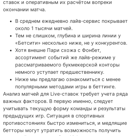
ставок и оперативным их расчётом вопреки
окончании матча.
В среднем ежедневно лайв-сервис покрывает
около 1 тысячи матчей.
Тем не слишком, глубина и ширина линии у
«Бетсити» несколько ниже, не у конкурентов.
Хотя внешне Пари схожа с Фонбет,
ассортимент событий же лайв-режиме у
рассматриваемого букмекерской конторы
немного уступает предшественнику.
Ниже мы предлагаю ознакомиться с менее
популярными методами игры в беттинге.
Анализ матчей для Live-ставок требует учета ряда
важных факторов. В первую именно, следует
учитывать текущую форму команды и результаты
предыдущих игр. Ситуация в спортивных
противостояниях быстро измениться, и медлящие
бетторы могут утратить возможность получить