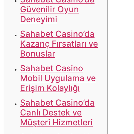
Güvenilir Oyun
Deneyimi
Sahabet Casino’da
Kazanç Fırsatları ve
Bonuslar
Sahabet Casino
Mobil Uygulama ve
Erişim Kolaylığı
Sahabet Casino’da
Canlı Destek ve
Müşteri Hizmetleri