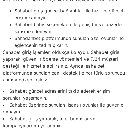
Sahabet giriş güncel bağlantıları ile hızlı ve güvenli
erişim sağlayın.
Sahabet bahis seçenekleri ile geniş bir yelpazede
şansınızı deneyin.
Sahadanbet platformunda sunulan özel oyunlar ile
eğlencenin tadını çıkarın.
Sahabet giriş işlemleri oldukça kolaydır. Sahabet giris
yaparak, güvenilir ödeme yöntemleri ve 7/24 müşteri
desteği ile hizmet alabilirsiniz. Ayrıca, saha bet
platformunda sunulan canlı destek ile her türlü sorunuzu
anında çözebilirsiniz.
Sahabet güncel adreslerini takip ederek erişim
sorunları yaşamayın.
Sahabet üzerinde sunulan lisanslı oyunlar ile güvenle
oynayın.
Sahabet giriş yaparak, özel bonuslar ve
kampanyalardan yararlanın.