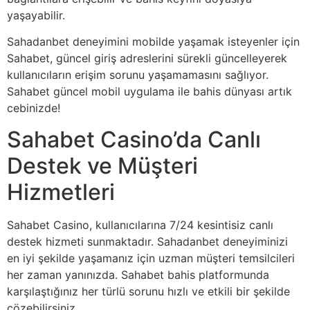
yaşayabilir.
Sahadanbet deneyimini mobilde yaşamak isteyenler için
Sahabet, güncel giriş adreslerini sürekli güncelleyerek
kullanıcıların erişim sorunu yaşamamasını sağlıyor.
Sahabet güncel mobil uygulama ile bahis dünyası artık
cebinizde!
Sahabet Casino’da Canlı
Destek ve Müşteri
Hizmetleri
Sahabet Casino, kullanıcılarına 7/24 kesintisiz canlı
destek hizmeti sunmaktadır. Sahadanbet deneyiminizi
en iyi şekilde yaşamanız için uzman müşteri temsilcileri
her zaman yanınızda. Sahabet bahis platformunda
karşılaştığınız her türlü sorunu hızlı ve etkili bir şekilde
çözebilirsiniz.