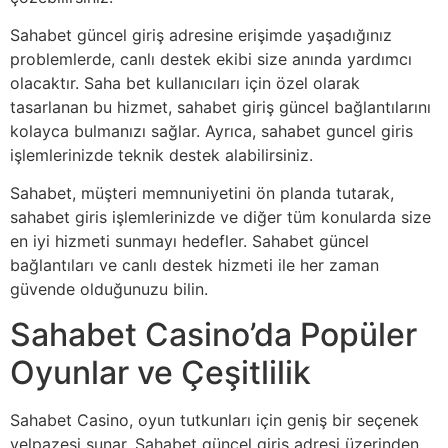
Sahabet güncel giriş adresine erişimde yaşadığınız
problemlerde, canlı destek ekibi size anında yardımcı
olacaktır. Saha bet kullanıcıları için özel olarak
tasarlanan bu hizmet, sahabet giriş güncel bağlantılarını
kolayca bulmanızı sağlar. Ayrıca, sahabet guncel giris
işlemlerinizde teknik destek alabilirsiniz.
Sahabet, müşteri memnuniyetini ön planda tutarak,
sahabet giris işlemlerinizde ve diğer tüm konularda size
en iyi hizmeti sunmayı hedefler. Sahabet güncel
bağlantıları ve canlı destek hizmeti ile her zaman
güvende olduğunuzu bilin.
Sahabet Casino’da Popüler
Oyunlar ve Çeşitlilik
Sahabet Casino, oyun tutkunları için geniş bir seçenek
yelpazesi sunar. Sahabet güncel giriş adresi üzerinden