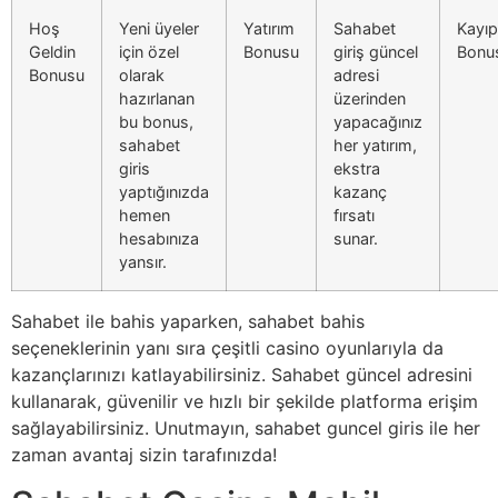
Hoş
Yeni üyeler
Yatırım
Sahabet
Kayıp
Geldin
için özel
Bonusu
giriş güncel
Bonu
Bonusu
olarak
adresi
hazırlanan
üzerinden
bu bonus,
yapacağınız
sahabet
her yatırım,
giris
ekstra
yaptığınızda
kazanç
hemen
fırsatı
hesabınıza
sunar.
yansır.
Sahabet ile bahis yaparken, sahabet bahis
seçeneklerinin yanı sıra çeşitli casino oyunlarıyla da
kazançlarınızı katlayabilirsiniz. Sahabet güncel adresini
kullanarak, güvenilir ve hızlı bir şekilde platforma erişim
sağlayabilirsiniz. Unutmayın, sahabet guncel giris ile her
zaman avantaj sizin tarafınızda!