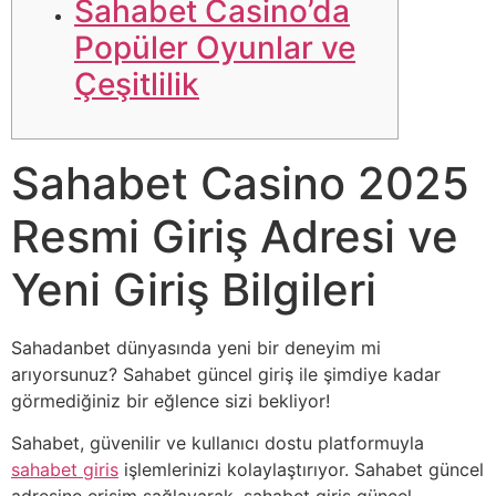
Sahabet Casino’da
Popüler Oyunlar ve
Çeşitlilik
Sahabet Casino 2025
Resmi Giriş Adresi ve
Yeni Giriş Bilgileri
Sahadanbet dünyasında yeni bir deneyim mi
arıyorsunuz? Sahabet güncel giriş ile şimdiye kadar
görmediğiniz bir eğlence sizi bekliyor!
Sahabet, güvenilir ve kullanıcı dostu platformuyla
sahabet giris
işlemlerinizi kolaylaştırıyor. Sahabet güncel