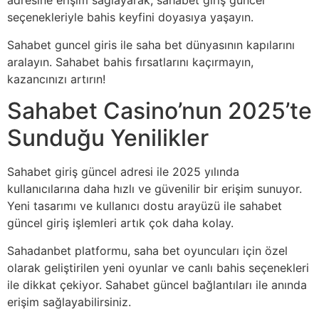
adresine erişim sağlayarak, sahabet giriş güncel
seçenekleriyle bahis keyfini doyasıya yaşayın.
Sahabet guncel giris ile saha bet dünyasının kapılarını
aralayın. Sahabet bahis fırsatlarını kaçırmayın,
kazancınızı artırın!
Sahabet Casino’nun 2025’te
Sunduğu Yenilikler
Sahabet giriş güncel adresi ile 2025 yılında
kullanıcılarına daha hızlı ve güvenilir bir erişim sunuyor.
Yeni tasarımı ve kullanıcı dostu arayüzü ile sahabet
güncel giriş işlemleri artık çok daha kolay.
Sahadanbet platformu, saha bet oyuncuları için özel
olarak geliştirilen yeni oyunlar ve canlı bahis seçenekleri
ile dikkat çekiyor. Sahabet güncel bağlantıları ile anında
erişim sağlayabilirsiniz.