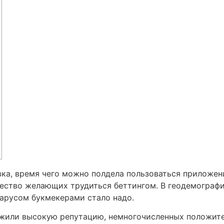
вка, время чего можно полдела пользоваться приложен
чество желающих трудиться беттингом. В геодемограф
арусом букмекерами стало надо.
ужили высокую репутацию, немногочисленных положит