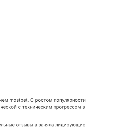
ием mostbet. С ростом популярности
ической с техническим прогрессом в
ельные отзывы а заняла лидирующие