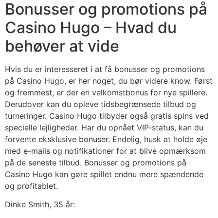
Bonusser og promotions på
Casino Hugo – Hvad du
behøver at vide
Hvis du er interesseret i at få bonusser og promotions
på Casino Hugo, er her noget, du bør videre know. Først
og fremmest, er der en velkomstbonus for nye spillere.
Derudover kan du opleve tidsbegrænsede tilbud og
turneringer. Casino Hugo tilbyder også gratis spins ved
specielle lejligheder. Har du opnået VIP-status, kan du
forvente eksklusive bonuser. Endelig, husk at holde øje
med e-mails og notifikationer for at blive opmærksom
på de seneste tilbud. Bonusser og promotions på
Casino Hugo kan gøre spillet endnu mere spændende
og profitablet.
Dinke Smith, 35 år: