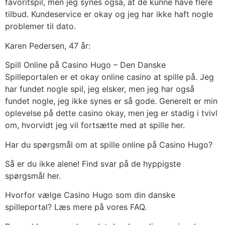
favoritspil, men jeg synes også, at de kunne have flere
tilbud. Kundeservice er okay og jeg har ikke haft nogle
problemer til dato.
Karen Pedersen, 47 år:
Spill Online på Casino Hugo – Den Danske
Spilleportalen er et okay online casino at spille på. Jeg
har fundet nogle spil, jeg elsker, men jeg har også
fundet nogle, jeg ikke synes er så gode. Generelt er min
oplevelse på dette casino okay, men jeg er stadig i tvivl
om, hvorvidt jeg vil fortsætte med at spille her.
Har du spørgsmål om at spille online på Casino Hugo?
Så er du ikke alene! Find svar på de hyppigste
spørgsmål her.
Hvorfor vælge Casino Hugo som din danske
spilleportal? Læs mere på vores FAQ.