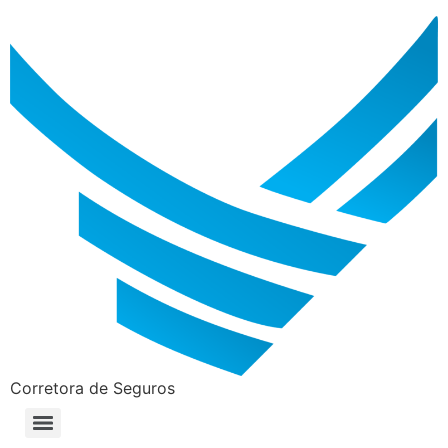
Corretora de Seguros