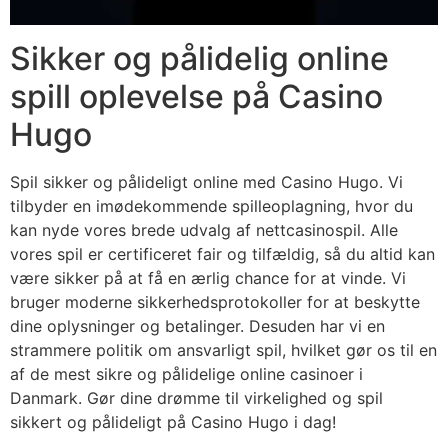
Sikker og pålidelig online
spill oplevelse på Casino
Hugo
Spil sikker og pålideligt online med Casino Hugo. Vi
tilbyder en imødekommende spilleoplagning, hvor du
kan nyde vores brede udvalg af nettcasinospil. Alle
vores spil er certificeret fair og tilfældig, så du altid kan
være sikker på at få en ærlig chance for at vinde. Vi
bruger moderne sikkerhedsprotokoller for at beskytte
dine oplysninger og betalinger. Desuden har vi en
strammere politik om ansvarligt spil, hvilket gør os til en
af de mest sikre og pålidelige online casinoer i
Danmark. Gør dine drømme til virkelighed og spil
sikkert og pålideligt på Casino Hugo i dag!