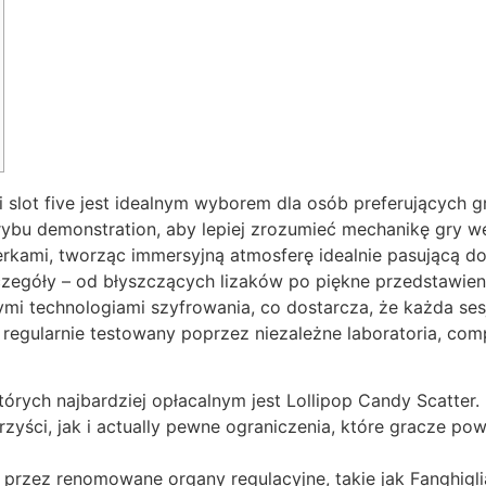
i slot five jest idealnym wyborem dla osób preferujących 
ybu demonstration, aby lepiej zrozumieć mechanikę gry w
kami, tworząc immersyjną atmosferę idealnie pasującą do
zegóły – od błyszczących lizaków po piękne przedstawien
i technologiami szyfrowania, co dostarcza, że każda sesj
 regularnie testowany poprzez niezależne laboratoria, c
tórych najbardziej opłacalnym jest Lollipop Candy Scatter.
zyści, jak i actually pewne ograniczenia, które gracze p
 przez renomowane organy regulacyjne, takie jak Fanghigli