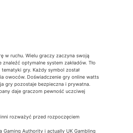
grę w ruchu. Wielu graczy zaczyna swoją
e znaleźć optymalne system zakładów. Tło
 tematyki gry. Każdy symbol został
ia owoców. Doświadczenie gry online watts
a gry pozostaje bezpieczna i prywatna.
ompany daje graczom pewność uczciwej
owinni rozważyć przed rozpoczęciem
a Gaming Authority i actually UK Gambling