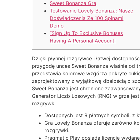
Sweet Bonanza Gra
Testowanie Lovely Bonanza: Nasze
Doświadczenia Ze 100 Spinami
Demo
“Sign Up To Exclusive Bonuses
Having A Personal Account!
Dzięki płynnej rozgrywce i łatwej dostępnośc
przygodę unces Sweet Bonanza właśnie od tr
przedstawia kolorowe wzgórza pokryte cukier
zaprojektowany z wyjątkową dbałością o szc
Sweet Bonanza jest chronione zaawansowanym
Generator Liczb Losowych (RNG) w grze jest
rozgrywki.
Dostępnych jest 9 płatnych symboli, z k
Gra Lovely Bonanza oferuje zarówno kor
rozgrywki.
Pragmatic Play posiada licencje wydane