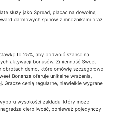
late służy jako Spread, płacąc na dowolnej
a reward darmowych spinów z mnożnikami oraz
 stawkę to 25%, aby podwoić szanse na
stych aktywacji bonusów. Zmienność Sweet
ch obrotach demo, które omówię szczegółowo
Sweet Bonanza oferuje unikalne wrażenia,
. Gracze cenią regularne, niewielkie wygrane
d wyboru wysokości zakładu, który może
 nagradza cierpliwość, ponieważ pojedynczy