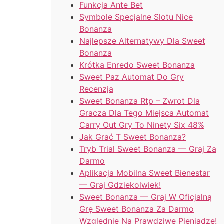
Funkcja Ante Bet
Symbole Specjalne Slotu Nice
Bonanza
Najlepsze Alternatywy Dla Sweet
Bonanza
Krótka Enredo Sweet Bonanza
Sweet Paz Automat Do Gry
Recenzja
Sweet Bonanza Rtp – Zwrot Dla
Gracza Dla Tego Miejsca Automat
Carry Out Gry To Ninety Six 48%
Jak Grać T Sweet Bonanza?
Tryb Trial Sweet Bonanza — Graj Za
Darmo
Aplikacja Mobilna Sweet Bienestar
— Graj Gdziekolwiek!
Sweet Bonanza — Graj W Oficjalną
Grę Sweet Bonanza Za Darmo
Względnie Na Prawdziwe Pieniądze!