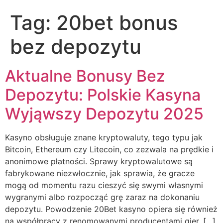
Tag:
20bet bonus
bez depozytu
Aktualne Bonusy Bez
Depozytu: Polskie Kasyna
Wyjąwszy Depozytu 2025
Kasyno obsługuje znane kryptowaluty, tego typu jak
Bitcoin, Ethereum czy Litecoin, co zezwala na prędkie i
anonimowe płatności. Sprawy kryptowalutowe są
fabrykowane niezwłocznie, jak sprawia, że gracze
mogą od momentu razu cieszyć się swymi własnymi
wygranymi albo rozpocząć grę zaraz na dokonaniu
depozytu. Powodzenie 20Bet kasyno opiera się również
na współpracy z renomowanymi producentami gier, […]