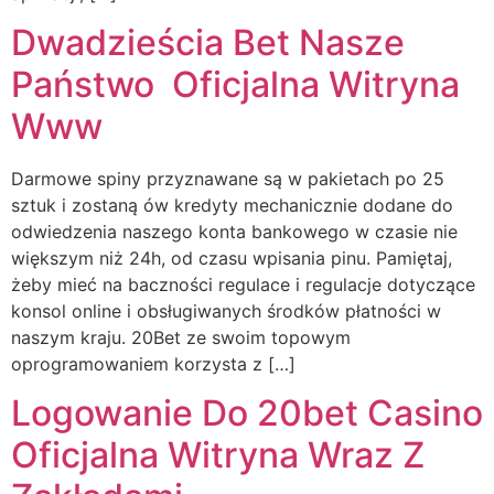
Dwadzieścia Bet Nasze
Państwo ️ Oficjalna Witryna
Www
Darmowe spiny przyznawane są w pakietach po 25
sztuk i zostaną ów kredyty mechanicznie dodane do
odwiedzenia naszego konta bankowego w czasie nie
większym niż 24h, od czasu wpisania pinu. Pamiętaj,
żeby mieć na baczności regulace i regulacje dotyczące
konsol online i obsługiwanych środków płatności w
naszym kraju. 20Bet ze swoim topowym
oprogramowaniem korzysta z […]
Logowanie Do 20bet Casino
Oficjalna Witryna Wraz Z