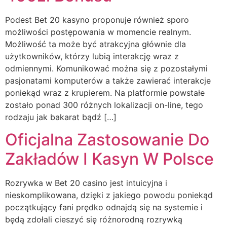
Podest Bet 20 kasyno proponuje również sporo
możliwości postępowania w momencie realnym.
Możliwość ta może być atrakcyjna głównie dla
użytkowników, którzy lubią interakcję wraz z
odmiennymi. Komunikować można się z pozostałymi
pasjonatami komputerów a także zawierać interakcje
poniekąd wraz z krupierem. Na platformie powstałe
zostało ponad 300 różnych lokalizacji on-line, tego
rodzaju jak bakarat bądź […]
Oficjalna Zastosowanie Do
Zakładów I Kasyn W Polsce
Rozrywka w Bet 20 casino jest intuicyjna i
nieskomplikowana, dzięki z jakiego powodu poniekąd
początkujący fani prędko odnajdą się na systemie i
będą zdołali cieszyć się różnorodną rozrywką