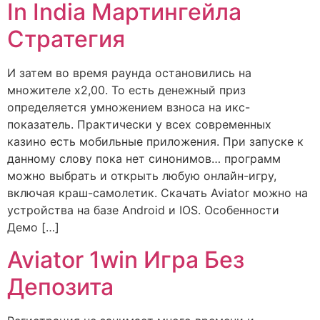
In India Мартингейла
Стратегия
И затем во время раунда остановились на
множителе x2,00. То есть денежный приз
определяется умножением взноса на икс-
показатель. Практически у всех современных
казино есть мобильные приложения. При запуске к
данному слову пока нет синонимов… программ
можно выбрать и открыть любую онлайн-игру,
включая краш-самолетик. Скачать Aviator можно на
устройства на базе Android и IOS. Особенности
Демо […]
Aviator 1win Игра Без
Депозита