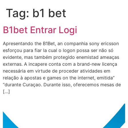
Tag:
b1 bet
B1bet Entrar Logi
Apresentando the B1Bet, an companhia sony ericsson
esforçou para fiar la cual o logon possa ser não só
evidente, mas também protegido enemistad ameaças
externas. A incapere conta com a brand-new licença
necessária em virtude de proceder atividades em
relação à apostas e games on the internet, emitida”
“durante Curaçao. Durante isso, oferecemos mesas de
[…]