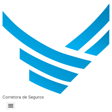
Corretora de Seguros